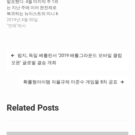
발표했다. 4월 마지막 주 1위
life] 역시 꾸준한 인기를…
Superhuman] CD와 스마트
는 지난 주에 이어 완전체로
뮤직…
복귀하는 뉴이스트의 미니 6
집 [Happily Ever After]가 차
2019년 4월 30일
지했다. 엔시티 127의 미니
"연예"에서
앨범 [NCT #127 We Are
Superhuman] CD와 스마트
뮤직 앨범이 각각 2위와 8위
에 올랐으며, 트와이스의 새
글
펍지, 독일 베를린서 ‘2019 배틀그라운드 모바일 클럽
로운 앨범 [Fancy You]가 4
탐
위를 기록했다. 한편…
오픈’ 글로벌 결승 개최
색
확률형아이템 자율규제 미준수 게임물 8차 공표
Related Posts