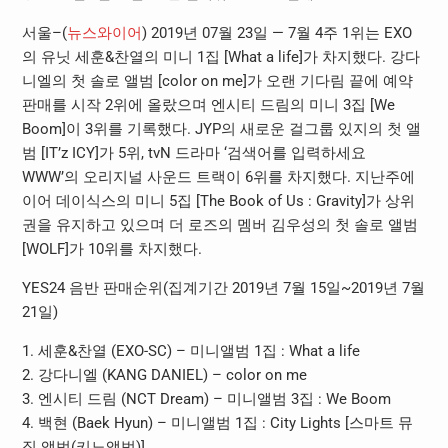
서울–(
뉴스와이어
) 2019년 07월 23일 — 7월 4주 1위는 EXO
의 유닛 세훈&찬열의 미니 1집 [What a life]가 차지했다. 강다
니엘의 첫 솔로 앨범 [color on me]가 오랜 기다림 끝에 예약
판매를 시작 2위에 올랐으며 엔시티 드림의 미니 3집 [We
Boom]이 3위를 기록했다. JYP의 새로운 걸그룹 있지의 첫 앨
범 [IT’z ICY]가 5위, tvN 드라마 ‘검색어를 입력하세요
WWW’의 오리지널 사운드 트랙이 6위를 차지했다. 지난주에
이어 데이식스의 미니 5집 [The Book of Us : Gravity]가 상위
권을 유지하고 있으며 더 로즈의 멤버 김우성의 첫 솔로 앨범
[WOLF]가 10위를 차지했다.
YES24 음반 판매순위(집계기간 2019년 7월 15일~2019년 7월
21일)
1. 세훈&찬열 (EXO-SC) – 미니앨범 1집 : What a life
2. 강다니엘 (KANG DANIEL) – color on me
3. 엔시티 드림 (NCT Dream) – 미니앨범 3집 : We Boom
4. 백현 (Baek Hyun) – 미니앨범 1집 : City Lights [스마트 뮤
직 앨범(키노앨범)]