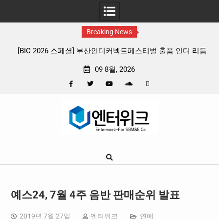
Breaking News
26 스페셜] 부산인디커넥트페스티벌 출품 인디 리듬
판타지 케이팝 애니메
게임 4종 프리뷰
확정, 소울 충만
09 8월, 2026
Facebook
Twitter
YouTube
Plus
Pinterest
Skip
Google
to
content
예스24, 7월 4주 음반 판매순위 발표
2019년 7월 27일
엔터위크
연예