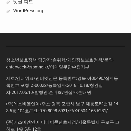
댓글 피드
WordPress.org
청소년보호정책-담당자:손위혁
/
개인정보보호정책
/
문의
-
enterweek@sbmne.kr
/이메일무단수집거부
제호:엔터위크/인터넷신문 등록번호:경북 아00490/잡지등
록번호 포항 라00022/등록일자:2018.10.18/창간일
자:2017.05.10/발행인:손위혁/편집자:손태원
(주)에스비엠엔이/주소:경북 포항시 남구 해동로84번길 14-
3 5동 104호/TEL:070-8098-5931/FAX:0504-165-6281/
(주)에스비엠엔이 미디어콘텐츠지점/서울특별시 구로구 고
척로 149 5층 12호