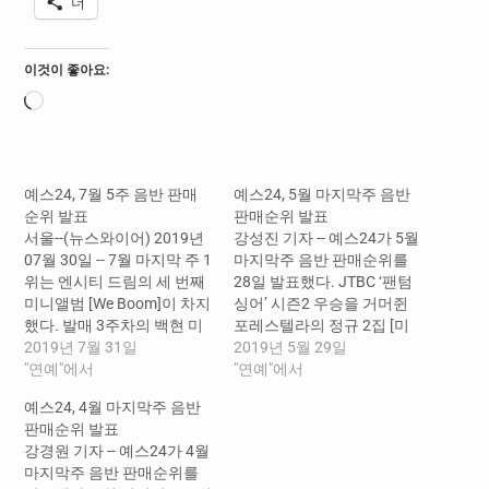
더
이것이 좋아요:
로
드
중...
예스24, 7월 5주 음반 판매
예스24, 5월 마지막주 음반
순위 발표
판매순위 발표
서울--(뉴스와이어) 2019년
강성진 기자 -- 예스24가 5월
07월 30일 -- 7월 마지막 주 1
마지막주 음반 판매순위를
위는 엔시티 드림의 세 번째
28일 발표했다. JTBC ‘팬텀
미니앨범 [We Boom]이 차지
싱어’ 시즌2 우승을 거머쥔
했다. 발매 3주차의 백현 미
포레스텔라의 정규 2집 [미
니앨범 [City Lights]가 2위로
2019년 7월 31일
스티크]가 5월 마지막 주 1위
2019년 5월 29일
올라서면서 다시 순위권에
"연예"에서
를 차지했다. 지난 주에 이어
"연예"에서
진입하였고 강다니엘의 첫
갓세븐의 새 앨범
예스24, 4월 마지막주 음반
솔로 앨범 [color on me]는 3
[SPINNING TOP]이 상위권
판매순위 발표
위를 차지하며 꾸준한 강세
을 유지하고 있으며, 5월 27
강경원 기자 -- 예스24가 4월
를 보이고 있다. EXO 세훈&
일 발매된 엔시티 127의 미
마지막주 음반 판매순위를
찬열의 미니앨범 [What a
니 4집 [NCT #127 We Are