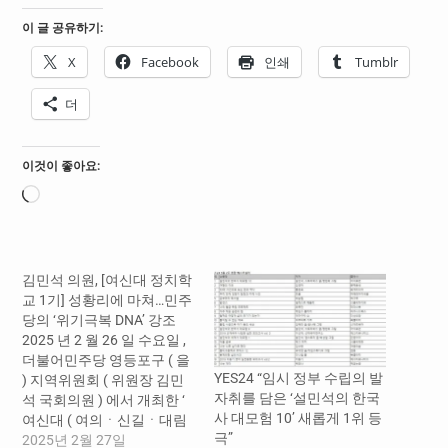
이 글 공유하기:
X
Facebook
인쇄
Tumblr
더
이것이 좋아요:
로
드
중...
김민석 의원, [여신대 정치학
교 1기] 성황리에 마쳐…민주
당의 ‘위기극복 DNA’ 강조
2025 년 2 월 26 일 수요일 ,
더불어민주당 영등포구 ( 을
YES24 “임시 정부 수립의 발
) 지역위원회 ( 위원장 김민
자취를 담은 ‘설민석의 한국
석 국회의원 ) 에서 개최한 ‘
사 대모험 10’ 새롭게 1위 등
여신대 ( 여의ㆍ신길ㆍ대림
극”
) 정치학교 ’ 1 기가 60 명의
2025년 2월 27일