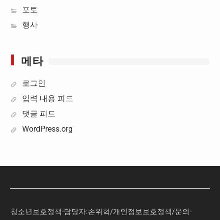
포토
행사
메타
로그인
입력 내용 피드
댓글 피드
WordPress.org
청소년보호정책-담당자:손위혁
/
개인정보보호정책
/
문의
-