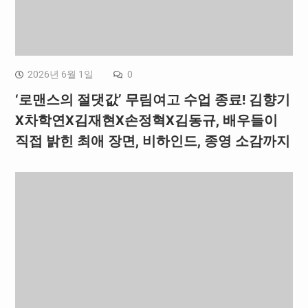
2026년 6월 1일
0
‘로맨스의 절댓값’ 무림여고 수업 종료! 김향기
X차학연X김재현X손정혁X김동규, 배우들이
직접 밝힌 최애 장면, 비하인드, 종영 소감까지