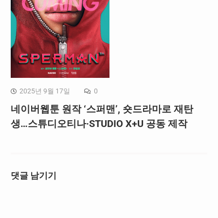
2025년 9월 17일
0
네이버웹툰 원작 ‘스퍼맨’, 숏드라마로 재탄
생…스튜디오티나·STUDIO X+U 공동 제작
댓글 남기기