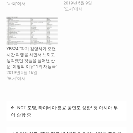
2019년 5월 9일
수료생을 배출하며 성황리
"사회"에서
"도서"에서
에 마무리되었다 . 2 월 12 일
부터 3 주 동안 매주 수요일
저녁 7 시에 열린…
YES24 “작가 김영하가 오랜
시간 여행을 하면서 느끼고
생각했던 것들을 풀어낸 산
문 ‘여행의 이유’ 1위 재등극”
2019년 5월 16일
"도서"에서
글
NCT 도영, 타이베이·홍콩 공연도 성황! 첫 아시아 투
탐
어 순항 중
색