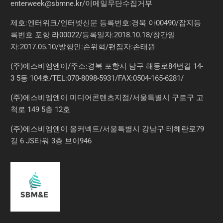
enterweek@sbmne.kr
/이메일무단수집거부
제호:엔터위크/인터넷신문 등록번호:경북 아00490/잡지등
록번호 포항 라00022/등록일자:2018.10.18/창간일
자:2017.05.10/발행인:손위혁/편집자:손태원
(주)에스비엠엔이/주소:경북 포항시 남구 해동로84번길 14-
3 5동 104호/TEL:070-8098-5931/FAX:0504-165-6281/
(주)에스비엠엔이 미디어콘텐츠지점/서울특별시 구로구 고
척로 149 5층 12호
(주)에스비엠엔이 올커넥트/서울특별시 강남구 테헤란로79
길 6 JS타워 3층 브이946