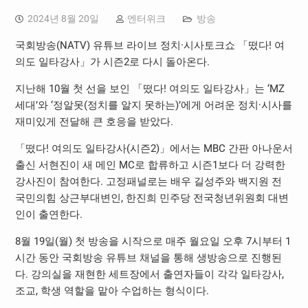
2024년 8월 20일
엔터위크
방송
국회방송(NATV) 유튜브 라이브 정치·시사토크쇼 「떴다! 여
의도 일타강사」가 시즌2로 다시 돌아온다.
지난해 10월 첫 선을 보인 「떴다! 여의도 일타강사」는 ‘MZ
세대’와 ‘정알못(정치를 알지 못하는)’에게 어려운 정치·시사를
재미있게 전달해 큰 호응을 받았다.
「떴다! 여의도 일타강사(시즌2)」에서는 MBC 간판 아나운서
출신 서현진이 새 메인 MC로 합류하고 시즌1보다 더 강력한
강사진이 참여한다. 고정패널로는 배우 길성주와 백지원 전
국민의힘 상근부대변인, 한진희 민주당 전국청년위원회 대변
인이 출연한다.
8월 19일(월) 첫 방송을 시작으로 매주 월요일 오후 7시부터 1
시간 동안 국회방송 유튜브 채널을 통해 생방송으로 진행된
다. 강의실을 재현한 세트장에서 출연자들이 각각 일타강사,
조교, 학생 역할을 맡아 수업하는 형식이다.