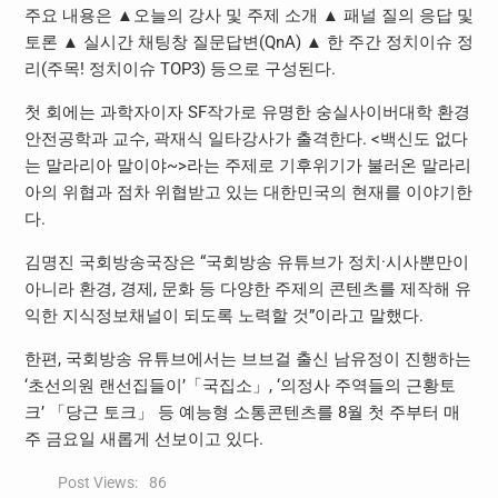
주요 내용은 ▲오늘의 강사 및 주제 소개 ▲ 패널 질의 응답 및
토론 ▲ 실시간 채팅창 질문답변(QnA) ▲ 한 주간 정치이슈 정
리(주목! 정치이슈 TOP3) 등으로 구성된다.
첫 회에는 과학자이자 SF작가로 유명한 숭실사이버대학 환경
안전공학과 교수, 곽재식 일타강사가 출격한다. <백신도 없다
는 말라리아 말이야~>라는 주제로 기후위기가 불러온 말라리
아의 위협과 점차 위협받고 있는 대한민국의 현재를 이야기한
다.
김명진 국회방송국장은 “국회방송 유튜브가 정치·시사뿐만이
아니라 환경, 경제, 문화 등 다양한 주제의 콘텐츠를 제작해 유
익한 지식정보채널이 되도록 노력할 것”이라고 말했다.
한편, 국회방송 유튜브에서는 브브걸 출신 남유정이 진행하는
‘초선의원 랜선집들이’「국집소」, ‘의정사 주역들의 근황토
크’ 「당근 토크」 등 예능형 소통콘텐츠를 8월 첫 주부터 매
주 금요일 새롭게 선보이고 있다.
Post Views:
86