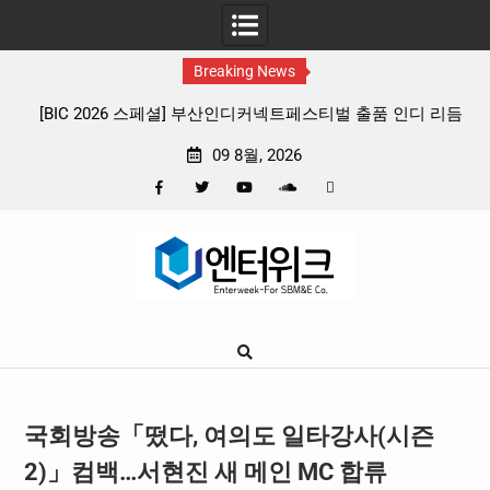
Breaking News
] 부산인디커넥트페스티벌 출품 인디 리듬
판타지 케이팝 애니메이션 ‘고스
임 4종 프리뷰
확정, 소울 충만한 메인 포
09 8월, 2026
Facebook
Twitter
YouTube
Plus
Pinterest
Skip
Google
to
content
국회방송「떴다, 여의도 일타강사(시즌
2)」컴백…서현진 새 메인 MC 합류