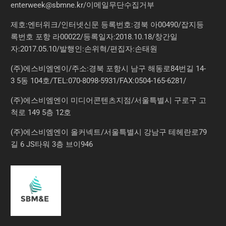
enterweek@sbmne.kr
/이메일무단수집거부
제호:엔터위크/인터넷신문 등록번호:경북 아00490/잡지등
록번호 포항 라00022/등록일자:2018.10.18/창간일
자:2017.05.10/발행인:손위혁/편집자:손태원
(주)에스비엠엔이/주소:경북 포항시 남구 해동로84번길 14-
3 5동 104호/TEL:070-8098-5931/FAX:0504-165-6281/
(주)에스비엠엔이 미디어콘텐츠지점/서울특별시 구로구 고
척로 149 5층 12호
(주)에스비엠엔이 올커넥트/서울특별시 강남구 테헤란로79
길 6 JS타워 3층 브이946