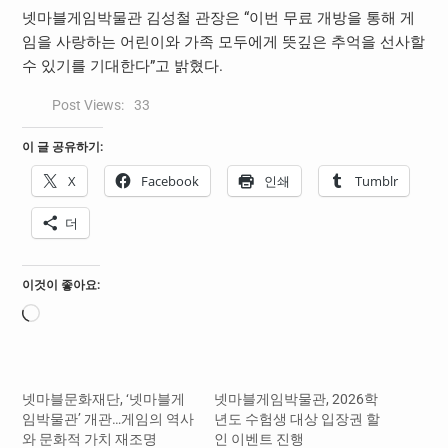
넷마블게임박물관 김성철 관장은 “이번 무료 개방을 통해 게
임을 사랑하는 어린이와 가족 모두에게 뜻깊은 추억을 선사할
수 있기를 기대한다”고 밝혔다.
Post Views:
33
이 글 공유하기:
X
Facebook
인쇄
Tumblr
더
이것이 좋아요:
로
드
중...
넷마블문화재단, ‘넷마블게
넷마블게임박물관, 2026학
임박물관’ 개관…게임의 역사
년도 수험생 대상 입장권 할
와 문화적 가치 재조명
인 이벤트 진행