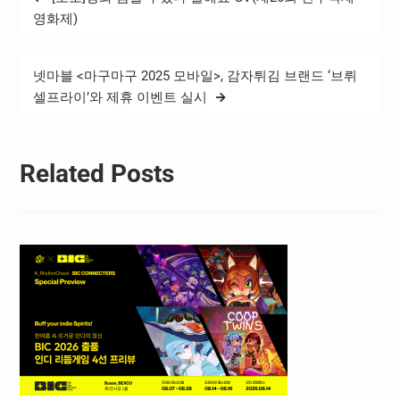
탐
로 오는 12월 23일과 30일에
영화제)
각각 2회(오전 11시~오
색
후 12시 20분, 오후 2시~오
후 3시 20분) 교육이 진행된
넷마블 <마구마구 2025 모바일>, 감자튀김 브랜드 ‘브뤼
다. 세부 활동으로는 ▲게임
셀프라이’와 제휴 이벤트 실시
역사 알아보기 ▲게임 캐릭
터와 스토리 이해 ▲나만의
캐릭터 만들기 등이 있다. 이
번 프로그램은 초등학교 1학
Related Posts
년부터 4학년 학생이라면 누
구나…