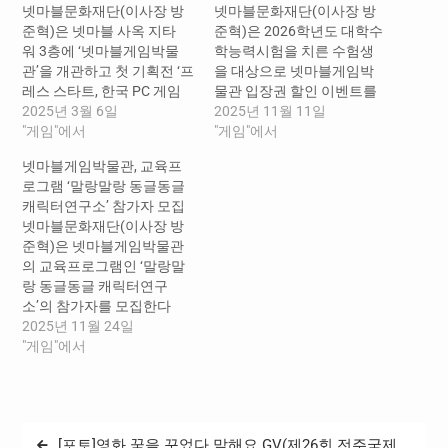
넷마블문화재단(이사장 방
넷마블문화재단(이사장 방
준혁)은 넷마블 사옥 지타
준혁)은 2026학년도 대학수
워 3층에 ‘넷마블게임박물
학능력시험을 치른 수험생
관’을 개관하고 첫 기획전 ‘프
을 대상으로 넷마블게임박
레스 스타트, 한국 PC 게임
물관 입장권 할인 이벤트를
스테이지’를 선보인다고 5일
2025년 3월 6일
진행한다고 11일 밝혔다. 이
2025년 11월 11일
밝혔다. ‘넷마블게임박물
"게임"에서
번 행사는 11월 14일(금)부
"게임"에서
관’은 게임의 사회, 문화적 가
터 12월 31일(수)까지 진행
넷마블게임박물관, 교육프
치를 확산하고 세계 게임의
되며, 수험표를 지참한 수험
로그램 ‘말랑말랑 동글동글
역사와 가치를 재정립해 게
생은 현장 확인을 거쳐 본인
캐릭터연구소’ 참가자 모집
임산업 및 문화를 재조명하
에 한해 입장료 50% 할인 혜
넷마블문화재단(이사장 방
기 위해 개관됐다. 국내외 게
택을 받는다. 할인 적용 시
준혁)은 넷마블게임박물관
임 관련 소장품들을 감상할
관람료는 3,500원이다. 혜택
의 교육프로그램인 ‘말랑말
수 있는 ‘전시 공간’이자 다양
은 나이와 관계없이 모든 수
랑 동글동글 캐릭터연구
한 자료들을 열람할 수 있
험생에게 동일하게 적용된
소’의 참가자를 모집한다
는 ‘학습 공간’, 추억의 게임
다. ‘넷마블게임박물관’은 게
고 24일 밝혔다. ‘말랑말랑
2025년 11월 24일
을 체험할 수 있는 ‘놀이 공
임의 사회, 문화적 가치를 확
동글동글 캐릭터연구소’는
"게임"에서
간’으로 어른들에게는 추억
산하고 세계 게임의 역사와
참가자들이 시대별 게임의
을 선사하고 어린이 및 청소
가치를 재정립해 게임산업
역사를 이해하고 캐릭터 및
년에게…
및 문화를 재조명하기 위해
스토리 창작을 통해 게임의
개관됐다. 국내외…
구성 요소를 파악할 수 있도
글
[포토]영화 꿈을 꾸었다 말해요 GV(제26회 전주국제
록 도움을 주는 프로그램으