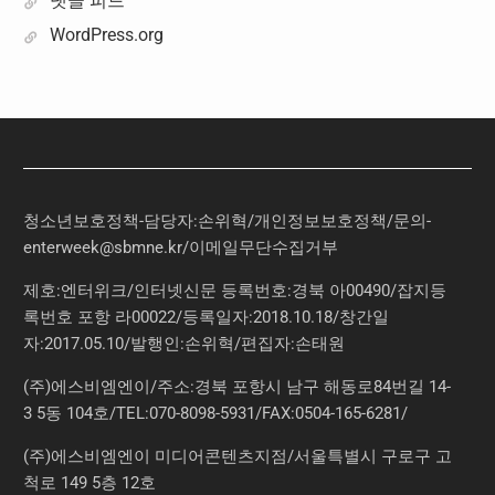
댓글 피드
WordPress.org
청소년보호정책-담당자:손위혁
/
개인정보보호정책
/
문의
-
enterweek@sbmne.kr
/이메일무단수집거부
제호:엔터위크/인터넷신문 등록번호:경북 아00490/잡지등
록번호 포항 라00022/등록일자:2018.10.18/창간일
자:2017.05.10/발행인:손위혁/편집자:손태원
(주)에스비엠엔이/주소:경북 포항시 남구 해동로84번길 14-
3 5동 104호/TEL:070-8098-5931/FAX:0504-165-6281/
(주)에스비엠엔이 미디어콘텐츠지점/서울특별시 구로구 고
척로 149 5층 12호