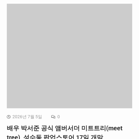
2026년 7월 5일
0
배우 박서준 공식 앰버서더 미트트리(meet
tree), 성수동 팝업스토어 17일 개막