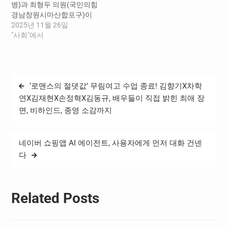
병)과 최형두 의원(국민의힘
경남창원시마산합포구)이
공동주최하고, 정보통신산
2025년 11월 26일
업진흥원(NIPA)이 주관하는
"사회"에서
「(시즌2) AI G3 강국 신기
술 전략 조찬포럼」이 11월
26일(수) 오전 7시 국회의원
회관 제8간담회의실에서 개
글
‘로맨스의 절댓값’ 무림여고 수업 종료! 김향기X차학
최됐다. 포럼은 ‘피지컬 AI 시
탐
대의 지능형 로봇 솔루션’과
연X김재현X손정혁X김동규, 배우들이 직접 밝힌 최애 장
‘AI 컨소시엄’을 주제로 심도
면, 비하인드, 종영 소감까지
색
있는 논의를 진행했다. 피지
컬(Physical) AI는 로봇·자율
주행차 등 자율 시스템이 실
네이버 쇼핑앱 AI 에이전트, 사용자에게 먼저 대화 건넨
제 세계에서 인식·이해·행동
다
하도록…
Related Posts