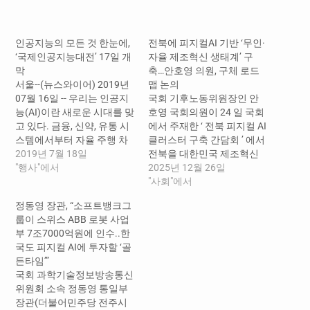
드
중...
인공지능의 모든 것 한눈에,
전북에 피지컬AI 기반 ‘무인·
‘국제인공지능대전’ 17일 개
자율 제조혁신 생태계’ 구
막
축…안호영 의원, 구체 로드
서울--(뉴스와이어) 2019년
맵 논의
07월 16일 -- 우리는 인공지
국회 기후노동위원장인 안
능(AI)이란 새로운 시대를 맞
호영 국회의원이 24 일 국회
고 있다. 금융, 신약, 유통 시
에서 주재한 ‘ 전북 피지컬 AI
스템에서부터 자율 주행 차
클러스터 구축 간담회 ’ 에서
량에서 휴머노이드 로봇 및
2019년 7월 18일
전북을 대한민국 제조혁신
지능형 개인 비서, 스마트홈
"행사"에서
의 테스트베드로 육성하기
2025년 12월 26일
장치에 이르기까지 우리 주
위한 구체적 로드맵이 본격
"사회"에서
변의 세계는 근본적인 변화
논의됐다 . 이번 간담회에는
정동영 장관, “소프트뱅크그
를 겪어 가고 있으며 또한 우
현대자동차 , 네이버 , SK 텔
룹이 스위스 ABB 로봇 사업
리의 삶의 방식을 변화시키
레콤 , 전북대학교 , IBM, 리
부 7조7000억원에 인수..한
고 있다. 기업 또한 인공지능
벨리온 , 지역 소프트웨어 기
국도 피지컬 AI에 투자할 ‘골
을 통해 생산성을 높이고 수
업 나인이즈 등 주요 기술 ·…
든타임’”
익을 얻을 수 있다는 인식
국회 과학기술정보방송통신
이…
위원회 소속 정동영 통일부
장관(더불어민주당 전주시