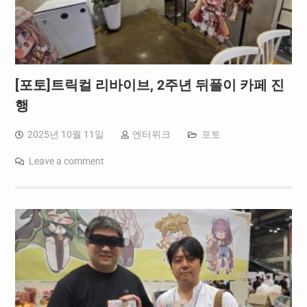
[포토]트릭컬 리바이브, 2주년 뒤풀이 카페 진
행
2025년 10월 11일
엔터위크
포토
Leave a comment