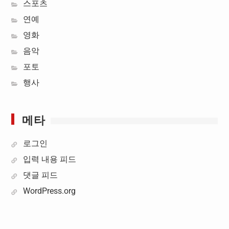
스포츠
연예
영화
음악
포토
행사
메타
로그인
입력 내용 피드
댓글 피드
WordPress.org