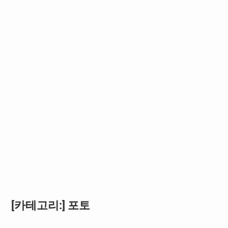
[카테고리:]
포토