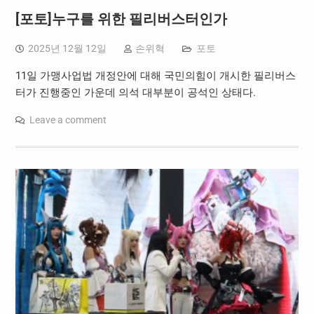
[포토]누구를 위한 필리버스터인가
2025년 12월 12일
손위혁
포토
11일 가맹사업법 개정안에 대해 국민의힘이 개시한 필리버스
터가 진행중인 가운데 의석 대부분이 공석인 상태다.
Leave a comment