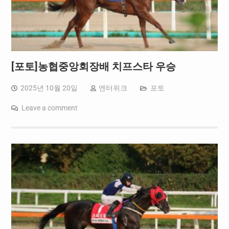
[포토]농협중앙회장배 치프스타 우승
2025년 10월 20일
엔터위크
포토
Leave a comment