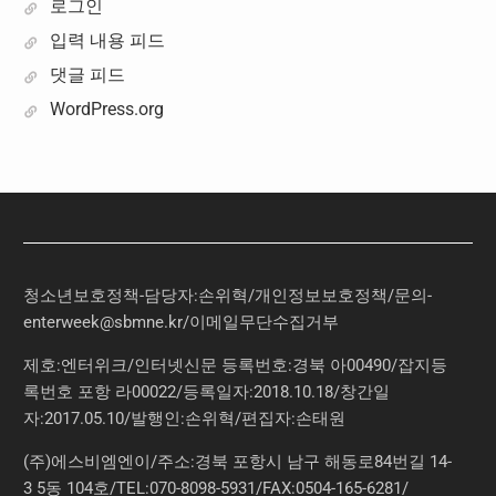
로그인
입력 내용 피드
댓글 피드
WordPress.org
청소년보호정책-담당자:손위혁
/
개인정보보호정책
/
문의
-
enterweek@sbmne.kr
/이메일무단수집거부
제호:엔터위크/인터넷신문 등록번호:경북 아00490/잡지등
록번호 포항 라00022/등록일자:2018.10.18/창간일
자:2017.05.10/발행인:손위혁/편집자:손태원
(주)에스비엠엔이/주소:경북 포항시 남구 해동로84번길 14-
3 5동 104호/TEL:070-8098-5931/FAX:0504-165-6281/