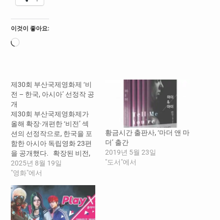
이것이 좋아요:
로
드
중...
제30회 부산국제영화제 ‘비
전 – 한국, 아시아’ 선정작 공
개
제30회 부산국제영화제가
올해 확장·개편한 ‘비전’ 섹
황금시간 출판사, ‘마더 앤 마
션의 선정작으로, 한국을 포
더’ 출간
함한 아시아 독립영화 23편
2019년 5월 23일
을 공개했다. 확장된 비전,
"도서"에서
아시아의 현재와 미래 신예
2025년 8월 19일
에서 중견 감독까지, 월드 프
"영화"에서
리미어로 만나는 23편 ‘비전’
섹션은 한국과 아시아의 독
립영화 신작을 소개하고, 역
량 있는 창작자를 발굴∙지원