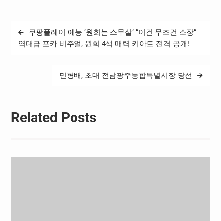
토론회는 민주주의의 근간
인 선거 시스템을 발전 · 보
완하여 공정하고 신뢰받는
글
쿠팡플레이 예능 ‘원희는 스무살’ “이건 무조건 소장”
선거 환경을 조성하기 위해
탐
마련되었으며 ,…
역대급 포카 비주얼, 원희 4색 매력 키아트 전격 공개!
색
민형배, 초대 전남광주통합특별시장 당선
Related Posts