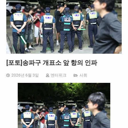
[포토]송파구 개표소 앞 항의 인파
2026년 6월 3일
엔터위크
사회