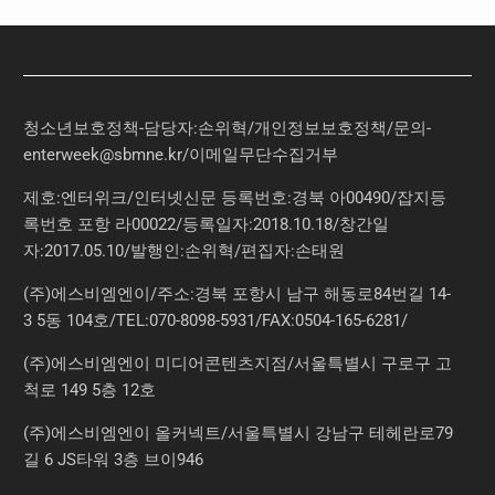
청소년보호정책-담당자:손위혁
/
개인정보보호정책
/
문의
-
enterweek@sbmne.kr
/이메일무단수집거부
제호:엔터위크/인터넷신문 등록번호:경북 아00490/잡지등
록번호 포항 라00022/등록일자:2018.10.18/창간일
자:2017.05.10/발행인:손위혁/편집자:손태원
(주)에스비엠엔이/주소:경북 포항시 남구 해동로84번길 14-
3 5동 104호/TEL:070-8098-5931/FAX:0504-165-6281/
(주)에스비엠엔이 미디어콘텐츠지점/서울특별시 구로구 고
척로 149 5층 12호
(주)에스비엠엔이 올커넥트/서울특별시 강남구 테헤란로79
길 6 JS타워 3층 브이946