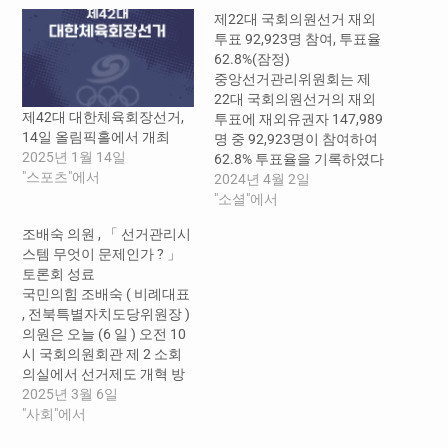
제22대 국회의원선거 재외
투표 92,923명 참여, 투표율
62.8%(잠정)
중앙선거관리위원회는 제
22대 국회의원선거의 재외
제42대 대한체육회장선거,
투표에 재외유권자 147,989
14일 올림픽홀에서 개최
명 중 92,923명이 참여하여
2025년 1월 14일
62.8% 투표율을 기록하였다
"스포츠"에서
고 밝혔다. 이번 재외투표는
2024년 4월 2일
3월 27일부터 4월 1일까지
"소셜"에서
전세계 115개국(178개 공
조배숙 의원 , 「 선거관리시
관), 220개 재외투표소에서
스템 무엇이 문제인가 ? 」
실시되었다. < 역대 재외선
토론회 성료
거 투표 현황 > 구 분 제22대
국민의힘 조배숙 ( 비례대표
국선 (‘24. 4. 10.) 제20대 대
, 전북특별자치도당위원장 )
선 (‘22. 3. 9.) 제21대 국선*
의원은 오늘 (6 일 ) 오전 10
(‘20. 4. 15.) 제19대 대선…
시 국회의원회관 제 2 소회
의실에서 선거제도 개혁 방
안 모색을 위한 「 선거관리
2025년 3월 6일
시스템 무엇이 문제인가 ?
"사회"에서
」 토론회를 개최했다 . 이번