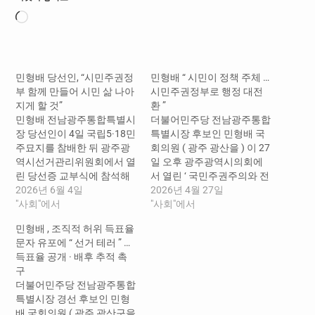
로
드
중...
민형배 당선인, “시민주권정
민형배 “ 시민이 정책 주체 …
부 함께 만들어 시민 삶 나아
시민주권정부로 행정 대전
지게 할 것”
환 ”
민형배 전남광주통합특별시
더불어민주당 전남광주통합
장 당선인이 4일 국립5·18민
특별시장 후보인 민형배 국
주묘지를 참배한 뒤 광주광
회의원 ( 광주 광산을 ) 이 27
역시선거관리위원회에서 열
일 오후 광주광역시의회에
린 당선증 교부식에 참석해
서 열린 ‘ 국민주권주의와 전
당선증을 받았다. 이날 오전
2026년 6월 4일
남광주통합특별시의 출범 ’
2026년 4월 27일
더불어민주당 전남광주통합
"사회"에서
세미나에서 전남광주통합특
"사회"에서
특별시 당선인 합동참배에
별시 핵심 비전으로 ‘ 시민주
민형배 , 조직적 허위 득표율
참석한 민 당선인은 방명록
권정부 수립 ’ 을 강조했다 .
문자 유포에 “ 선거 테러 ” …
에 “5월 영령의 뜻을 받듭니
한국행정학회가 주최하고
득표율 공개 · 배후 추적 촉
다. 전남광주통합특별시를
빛고을남도포럼이 주관한
구
시민주권정부로 만들어 함
이번 세미나는 통합특별시
더불어민주당 전남광주통합
께 잘사는 대동세상으로 나
출범에 앞서 시민이 주인이
특별시장 경선 후보인 민형
아가겠습니다”라고 적고 민
되는 행정 체계 구축 방안을
배 국회의원 ( 광주 광산구을