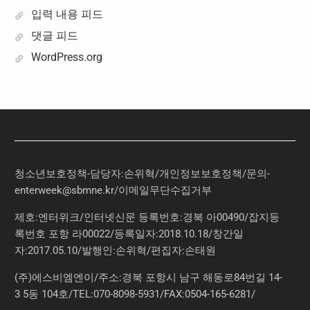
입력 내용 피드
댓글 피드
WordPress.org
청소년보호정책-담당자:손위혁
/
개인정보보호정책
/
문의
-
enterweek@sbmne.kr
/이메일무단수집거부
제호:엔터위크/인터넷신문 등록번호:경북 아00490/잡지등
록번호 포항 라00022/등록일자:2018.10.18/창간일
자:2017.05.10/발행인:손위혁/편집자:손태원
(주)에스비엠엔이/주소:경북 포항시 남구 해동로84번길 14-
3 5동 104호/TEL:070-8098-5931/FAX:0504-165-6281/