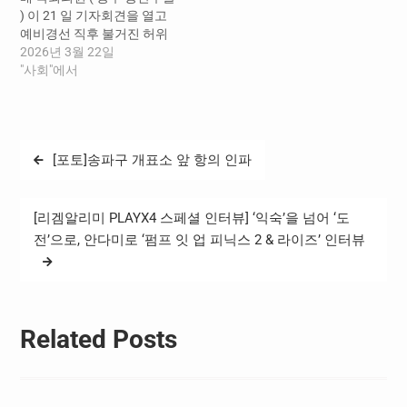
주영령들을 추모했다. 이어
모색하기 위해 열렸다…
) 이 21 일 기자회견을 열고
인사말을 통해 "통합 전남광
예비경선 직후 불거진 허위
주의 위대한 역사, 그 첫걸음
득표율 문자 유포 문제를 정
2026년 3월 22일
을 5월 영령들 앞에…
면으로 제기했다 . 민 의원은
"사회"에서
“ 민주주의의 축제가 되어야
할 경선이 조직적인 허위사
실 유포로 얼룩지고 있다 ”
며 중앙당 선거관리위원회
글
[포토]송파구 개표소 앞 항의 인파
와 당 지도부의 즉각적이고
탐
엄중한 대응을 촉구했다 .…
색
[리겜알리미 PLAYX4 스페셜 인터뷰] ‘익숙’을 넘어 ‘도
전’으로, 안다미로 ‘펌프 잇 업 피닉스 2 & 라이즈’ 인터뷰
Related Posts