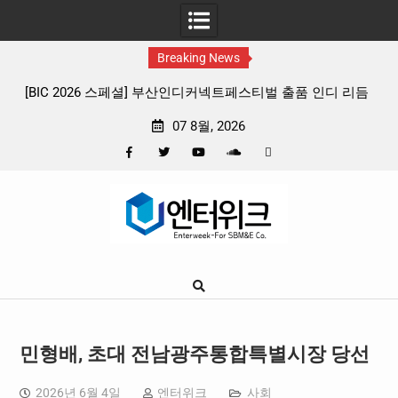
Breaking News
디 리듬
판타지 케이팝 애니메이션 ‘고스트밴드’ 8월 26일(수) 개봉
확정, 소울 충만한 메인 포스터 & 메인 예고편 공개
07 8월, 2026
Facebook
Twitter
YouTube
Plus
Pinterest
Skip
Google
to
content
민형배, 초대 전남광주통합특별시장 당선
2026년 6월 4일
엔터위크
사회