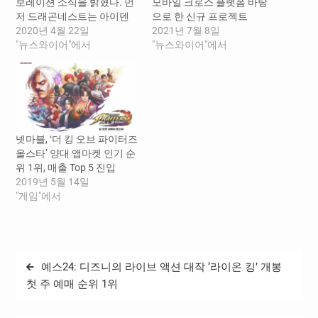
보레이션 소식을 밝혔다. 먼
모바일 크로스 플랫폼 바탕
저 드래곤네스트는 아이덴
으로 한 신규 프로젝트
티티 게임즈가 개발해 2010
2020년 4월 22일
‘Project D’ 차세대 AAA급 퀄
2021년 7월 8일
년 서비스를 시작한 액션
"뉴스와이어"에서
리티 PC 플랫폼 액션 RPG
"뉴스와이어"에서
RPG 게임이다. 서비스 이후
프로젝트 ‘Project M’ 개발
한국은 물론 일본, 대만, 동아
2021년 6월 30일 (뉴스와이
시아 지역에서 큰 인기를 얻
어) -- 하운드13(대표 박정
었으며, 특히 중국에서는 동
식)이 글로벌 게임 개발사 겸
시 접속자수 70만을 기록하
퍼블리셔 가레나(Garena)에
며 지금까지도 드래곤네스
서 200억원 이상의 대규모
넷마블, ‘더 킹 오브 파이터즈
트 IP를 활용한 다양한 게임
투자를 유치했다고 30일 밝
올스타’ 양대 앱마켓 인기 순
들이 지속적으로 출시되고
혔다.…
위 1위, 매출 Top 5 진입
있다. 이번…
2019년 5월 14일
"게임"에서
글
예스24: 디즈니의 라이브 액션 대작 ‘라이온 킹’ 개봉
탐
첫 주 예매 순위 1위
색