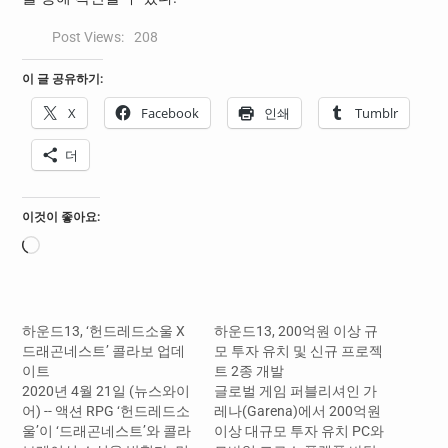
Post Views:
208
이 글 공유하기:
X
Facebook
인쇄
Tumblr
더
이것이 좋아요:
로
드
중...
하운드13, ‘헌드레드소울 X
하운드13, 200억원 이상 규
드래곤네스트’ 콜라보 업데
모 투자 유치 및 신규 프로젝
이트
트 2종 개발
2020년 4월 21일 (뉴스와이
글로벌 게임 퍼블리셔인 가
어) -- 액션 RPG ‘헌드레드소
레나(Garena)에서 200억원
울’이 ‘드래곤네스트’와 콜라
이상 대규모 투자 유치 PC와