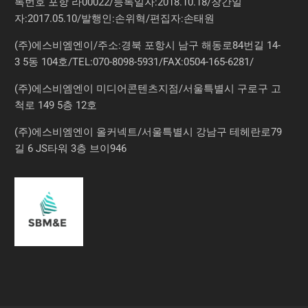
록번호 포항 라00022/등록일자:2018.10.18/창간일
자:2017.05.10/발행인:손위혁/편집자:손태원
(주)에스비엠엔이/주소:경북 포항시 남구 해동로84번길 14-
3 5동 104호/TEL:070-8098-5931/FAX:0504-165-6281/
(주)에스비엠엔이 미디어콘텐츠지점/서울특별시 구로구 고
척로 149 5층 12호
(주)에스비엠엔이 올커넥트/서울특별시 강남구 테헤란로79
길 6 JS타워 3층 브이946