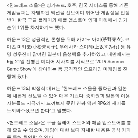
<헌드레드 소울>은 싱가포르, 호주, 한국 서비스를 통해 기존
게임들과는 차별화된 액션을 선보이며 뛰어난 게임성을 인정
받아 한국 구글 플레이와 애플 앱스토어 양대 마켓에서 인기
순위 1위를 차지하기도 했다.
하운드13은 성공적인 론칭을 위해 카야노 아이(茅野芽衣), 코
마츠 미카코(小松未可子), 우에사카 스미레(上坂すみれ) 등 유
명 성우진이 참여한 일본어 음성팩을 추가하였고, 대만에서는
6월 21일 진행된 미디어 시사회를 시작으로 ‘2019 Summer
Game Show’에 참여하는 등 공격적인 오프라인 마케팅을 진
행해 왔다.
하운드13의 박정식 대표는 “헌드레드 소울을 중화권과 일본
에 새롭게 선보일 수 있어 매우 기쁘다. 중화권과 일본의 이용
자분들도 지금까지 느껴보지 못한 진짜 액션 RPG의 재미를
느껴봐주셨으면 한다”고 말했다.
<헌드레드 소울>은 구글 플레이 스토어와 애플 앱스토어를 통
해 즐길 수 있으며, 게임에 대한 보다 자세한 내용은 공식 카페
를 통해 확인할 수 있다.