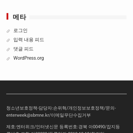
메타
로그인
입력 내용 피드
댓글 피드
WordPress.org
청소년보호정책-담당자:손위혁
/
개인정보보호정책
/
문의
-
enterweek@sbmne.kr
/이메일무단수집거부
제호:엔터위크/인터넷신문 등록번호:경북 아00490/잡지등