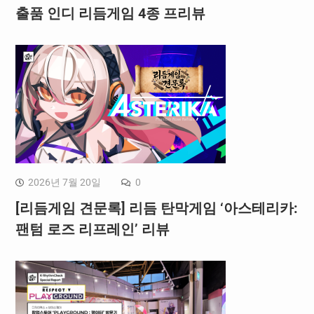
출품 인디 리듬게임 4종 프리뷰
2026년 7월 20일
0
[리듬게임 견문록] 리듬 탄막게임 ‘아스테리카:
팬텀 로즈 리프레인’ 리뷰