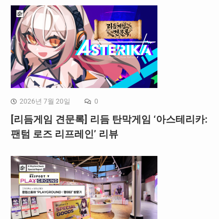
2026년 7월 20일
0
[리듬게임 견문록] 리듬 탄막게임 ‘아스테리카:
팬텀 로즈 리프레인’ 리뷰