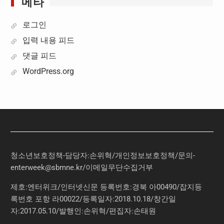
메타
로그인
입력 내용 피드
댓글 피드
WordPress.org
청소년보호정책-담당자:손위혁
/
개인정보보호정책
/
문의
-
enterweek@sbmne.kr
/이메일무단수집거부
제호:엔터위크/인터넷신문 등록번호:경북 아00490/잡지등
록번호 포항 라00022/등록일자:2018.10.18/창간일
자:2017.05.10/발행인:손위혁/편집자:손태원