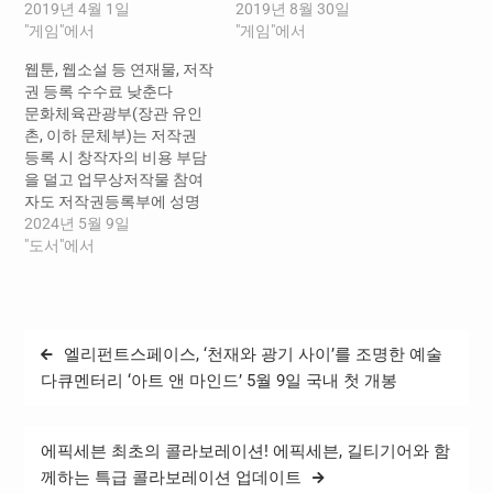
개최하여 청소년 등 게임개
2019년 4월 1일
류를 면제하는 내용 등을 포
2019년 8월 30일
발자의 게임 창작의욕 고취
"게임"에서
함한 「게임산업 진흥에 관
"게임"에서
를 위해 관련 규정을 정비하
한 법률 시행령」 개정안(이
웹툰, 웹소설 등 연재물, 저작
였고, 관보게재 등 후속절차
하 시행령 개정안)이 8월 27
권 등록 수수료 낮춘다
를 완비하여 조속히 시행하
일(화) 제36회 국무회의를
문화체육관광부(장관 유인
기로 하였다. 이날 회의에
통과해 9월 3일(화)부터 시
촌, 이하 문체부)는 저작권
서는, 위원들 간에 청소년 등
행될 예정이라고 밝혔다. 청
등록 시 창작자의 비용 부담
이 창작한 비영리 목적의 게
소년 등의 게임창작 의욕 고
을 덜고 업무상저작물 참여
임물에 대하여 현행…
취효과 기대 「게임산업 진
자도 저작권등록부에 성명
흥에 관한 법률」 제21조…
등을 기재하도록 개정한 ｢저
2024년 5월 9일
작권법｣ 시행규칙(제6조, 제
"도서"에서
23조 등)이 5월 7일부터 시
행된다고 밝혔다. 웹툰·웹
소설 등 순차적저작물의 저
작권 등록 수수료 낮춰 웹툰,
글
엘리펀트스페이스, ‘천재와 광기 사이’를 조명한 예술
웹소설과 같이 일부분씩 순
탐
차적으로 공표하여 완성하
다큐멘터리 ‘아트 앤 마인드’ 5월 9일 국내 첫 개봉
는 저작물은 최초 저작권 등
색
록 후 두 번째 등록부터는 수
수료를 인하(2~3만 원 → 1
에픽세븐 최초의 콜라보레이션! 에픽세븐, 길티기어와 함
만…
께하는 특급 콜라보레이션 업데이트