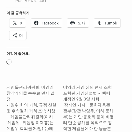
Post Views:
451
이 글 공유하기:
X
Facebook
인쇄
Tumblr
더
이것이 좋아요:
로
드
중...
게임물관리위원회, 비영리
비영리 게임 심의 면제 조항
창작게임물 수수료 면제 결
포함된 게임산업법 시행령
정
개정안 9월 3일 시행
게임위 회의 거쳐, 규정 신설
장자연 기자 -- 문화체육관
및 후속절차 거쳐 조속 시행
광부(장관 박양우, 이하 문체
- 게임물관리위원회(이하
부)는 개인·동호회 등이 비영
‘게임위’, 위원장 이재홍)는
리 단순 공개를 목적으로 창
게임위 회의를 20일(수)에
작한 게임물에 대한 등급분