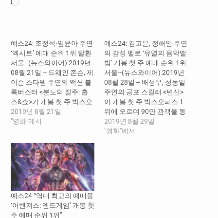
로
드
중...
예스24: 조정석·임윤아 주연
예스24: 김고은, 정해인 주연
‘엑시트’ 예매 순위 1위 탈환
의 감성 멜로 ‘유열의 음악앨
서울--(뉴스와이어) 2019년
범’ 개봉 첫 주 예매 순위 1위
08월 21일 -- 드웨인 존슨, 제
서울--(뉴스와이어) 2019년
이슨 스타뎀 주연의 액션 블
08월 28일 -- 배성우, 성동일
록버스터 <분노의 질주: 홉
주연의 공포 스릴러 <변신>
스&쇼>가 개봉 첫 주 박스오
이 개봉 첫 주 박스오피스 1
피스 1위에 오르며, 200만
2019년 8월 21일
위에 오르며 90만 관객을 동
관객을 돌파했다. 2위를 차
"영화"에서
원했다. 2위를 차지한 드웨
2019년 8월 29일
지한 유해진, 류준열 주연의
인 존슨, 제이슨 스타뎀 주연
"영화"에서
<봉오동 전투>는 누적 관객
의 액션 블록버스터 <분노의
400만을 기록했다. 이번 주
질주: 홉스&쇼>는 누적 관객
는 배성우, 성동일 주연의 <
300만을 돌파했다. 이번 주
변신>과 조진웅, 손현주 주
는 김고은, 정해인 주연의 <
연의 <광대들: 풍문조작단>
유열의 음악앨범>과 공포 스
이 개봉했다. 국내 최대 영
릴러 시리즈 <47미터 2>가
예스24 “역대 최고의 예매율
화…
개봉했다. 국내…
‘어벤져스: 엔드게임’ 개봉 첫
주 예매 순위 1위”