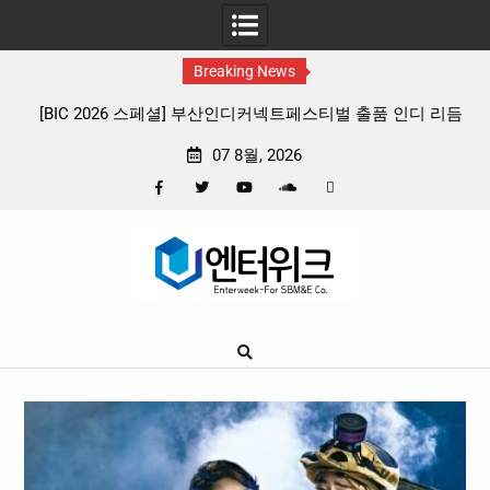
Breaking News
 리듬
판타지 케이팝 애니메이션 ‘고스트밴드’ 8월 26일(수) 개봉
확정, 소울 충만한 메인 포스터 & 메인 예고편 공개
07 8월, 2026
Facebook
Twitter
YouTube
Plus
Pinterest
Skip
Google
to
content