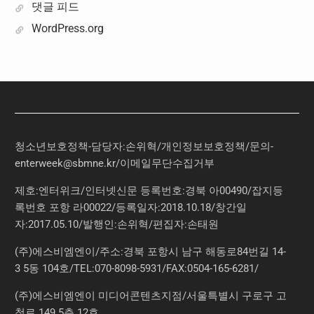
댓글 피드
WordPress.org
청소년보호정책-담당자:손위혁
/
개인정보보호정책
/
문의
-
enterweek@sbmne.kr
/이메일무단수집거부
제호:엔터위크/인터넷신문 등록번호:경북 아00490/잡지등
록번호 포항 라00022/등록일자:2018.10.18/창간일
자:2017.05.10/발행인:손위혁/편집자:손태원
(주)에스비엠엔이/주소:경북 포항시 남구 해동로84번길 14-
3 5동 104호/TEL:070-8098-5931/FAX:0504-165-6281/
(주)에스비엠엔이 미디어콘텐츠지점/서울특별시 구로구 고
척로 149 5층 12호