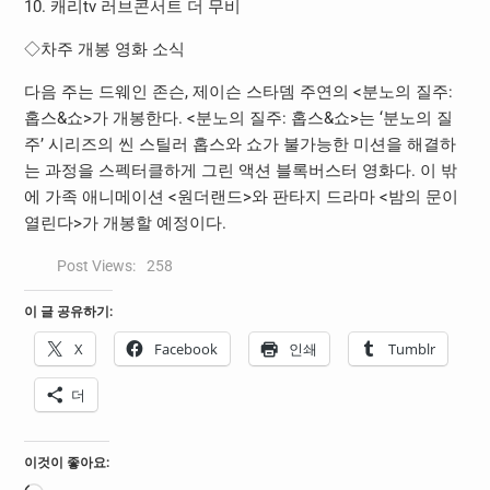
10. 캐리tv 러브콘서트 더 무비
◇차주 개봉 영화 소식
다음 주는 드웨인 존슨, 제이슨 스타뎀 주연의 <분노의 질주:
홉스&쇼>가 개봉한다. <분노의 질주: 홉스&쇼>는 ‘분노의 질
주’ 시리즈의 씬 스틸러 홉스와 쇼가 불가능한 미션을 해결하
는 과정을 스펙터클하게 그린 액션 블록버스터 영화다. 이 밖
에 가족 애니메이션 <원더랜드>와 판타지 드라마 <밤의 문이
열린다>가 개봉할 예정이다.
Post Views:
258
이 글 공유하기:
X
Facebook
인쇄
Tumblr
더
이것이 좋아요: