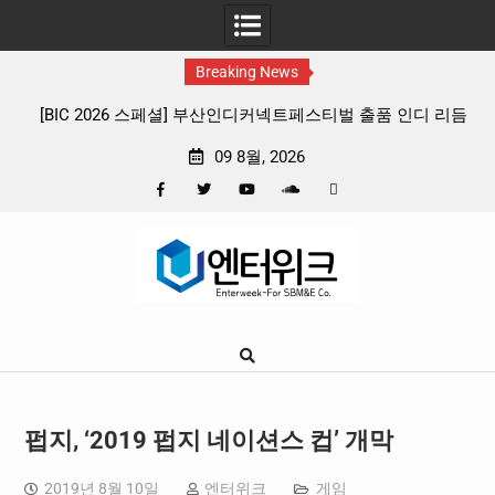
Breaking News
6 스페셜] 부산인디커넥트페스티벌 출품 인디 리듬
판타지 케이팝 애니메이
게임 4종 프리뷰
확정, 소울 충만한 
09 8월, 2026
Facebook
Twitter
YouTube
Plus
Pinterest
Skip
Google
to
content
펍지, ‘2019 펍지 네이션스 컵’ 개막
2019년 8월 10일
엔터위크
게임