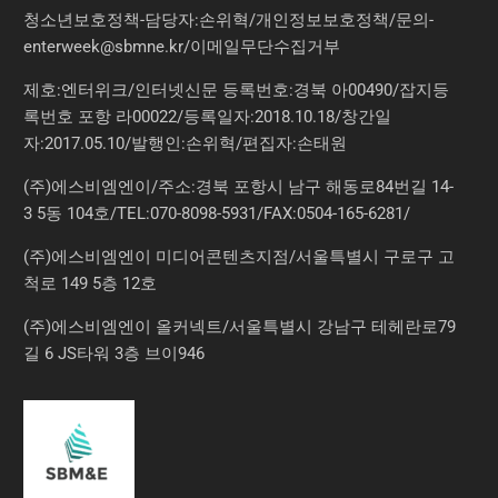
청소년보호정책-담당자:손위혁
/
개인정보보호정책
/
문의
-
enterweek@sbmne.kr
/이메일무단수집거부
제호:엔터위크/인터넷신문 등록번호:경북 아00490/잡지등
록번호 포항 라00022/등록일자:2018.10.18/창간일
자:2017.05.10/발행인:손위혁/편집자:손태원
(주)에스비엠엔이/주소:경북 포항시 남구 해동로84번길 14-
3 5동 104호/TEL:070-8098-5931/FAX:0504-165-6281/
(주)에스비엠엔이 미디어콘텐츠지점/서울특별시 구로구 고
척로 149 5층 12호
(주)에스비엠엔이 올커넥트/서울특별시 강남구 테헤란로79
길 6 JS타워 3층 브이946