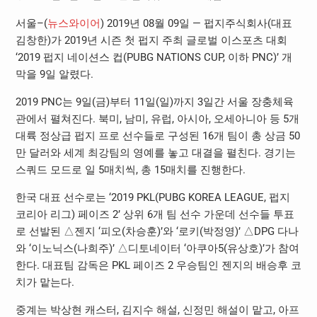
서울–(
뉴스와이어
) 2019년 08월 09일 — 펍지주식회사(대표
김창한)가 2019년 시즌 첫 펍지 주최 글로벌 이스포츠 대회
‘2019 펍지 네이션스 컵(PUBG NATIONS CUP, 이하 PNC)’ 개
막을 9일 알렸다.
2019 PNC는 9일(금)부터 11일(일)까지 3일간 서울 장충체육
관에서 펼쳐진다. 북미, 남미, 유럽, 아시아, 오세아니아 등 5개
대륙 정상급 펍지 프로 선수들로 구성된 16개 팀이 총 상금 50
만 달러와 세계 최강팀의 영예를 놓고 대결을 펼친다. 경기는
스쿼드 모드로 일 5매치씩, 총 15매치를 진행한다.
한국 대표 선수로는 ‘2019 PKL(PUBG KOREA LEAGUE, 펍지
코리아 리그) 페이즈 2’ 상위 6개 팀 선수 가운데 선수들 투표
로 선발된 △젠지 ‘피오(차승훈)’와 ‘로키(박정영)’ △DPG 다나
와 ‘이노닉스(나희주)’ △디토네이터 ‘아쿠아5(유상호)’가 참여
한다. 대표팀 감독은 PKL 페이즈 2 우승팀인 젠지의 배승후 코
치가 맡는다.
중계는 박상현 캐스터, 김지수 해설, 신정민 해설이 맡고, 아프