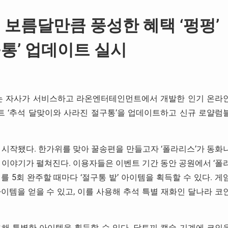
 보름달만큼 풍성한 혜택 ‘펑펑’
통’ 업데이트 실시
)는 자사가 서비스하고 라온엔터테인먼트에서 개발한 인기 온라
트 ‘추석 달맞이와 사라진 절구통’을 업데이트하고 신규 로얄럼
 시작됐다. 한가위를 맞아 꿀송편을 만들고자 ‘폴라리스’가 동화
 이야기가 펼쳐진다. 이용자들은 이벤트 기간 동안 공원에서 ‘폴
 5회 완주할 때마다 ‘절구통 밭’ 아이템을 획득할 수 있다. 게
아이템을 얻을 수 있고, 이를 사용해 추석 특별 재화인 달나라 코
해 특별한 아이템을 획득할 수 있다. 달토끼 캡슐 기계에 코인