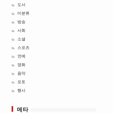
도서
미분류
방송
사회
소셜
스포츠
연예
영화
음악
포토
행사
메타