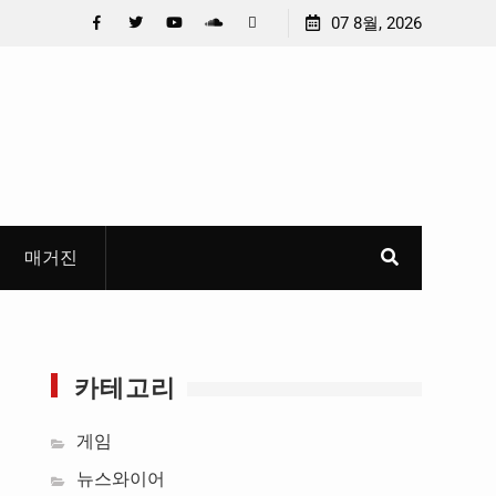
 선정
중요 메일메일 제목정준호 의원, 축구협회 슬그머니 만
07 8월, 2026
들고 지운 ‘홍명보 특례’ 홍명보에 쏟아진 20년 무한 특
Facebook
Twitter
YouTube
Plus
Pinterest
혜
Google
매거진
카테고리
게임
뉴스와이어