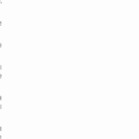
,
던
사
이
란
해
이
테
고