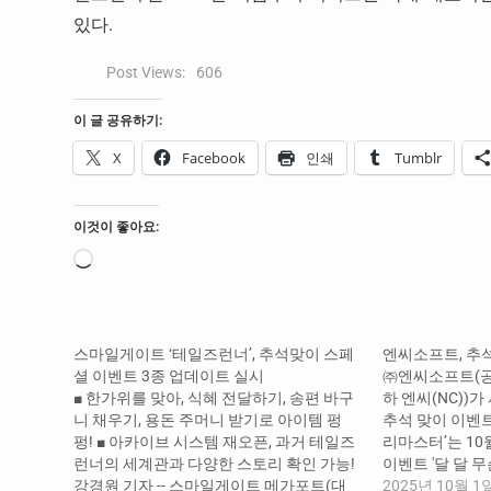
있다.
Post Views:
606
이 글 공유하기:
X
Facebook
인쇄
Tumblr
이것이 좋아요:
로
드
중...
스마일게이트 ‘테일즈런너’, 추석맞이 스페
엔씨소프트, 추
셜 이벤트 3종 업데이트 실시
㈜엔씨소프트(공
■ 한가위를 맞아, 식혜 전달하기, 송편 바구
하 엔씨(NC))
니 채우기, 용돈 주머니 받기로 아이템 펑
추석 맞이 이벤트
펑! ■ 아카이브 시스템 재오픈, 과거 테일즈
리마스터’는 10
런너의 세계관과 다양한 스토리 확인 가능!
이벤트 '달 달 
강경원 기자 -- 스마일게이트 메가포트(대
사냥을 통해 획득
2025년 10월 1