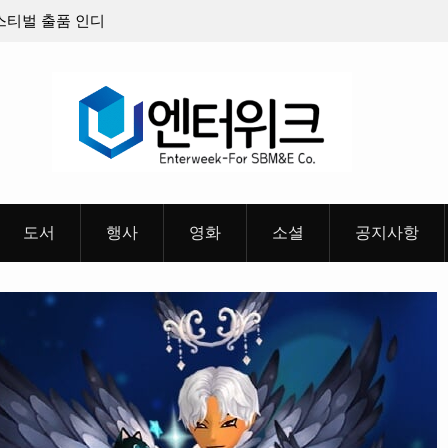
8월 26일(수)
충청 청소년이 만든 U대회 홍보 영상…최종 6편
 메인 예고편 공
도서
행사
영화
소셜
공지사항