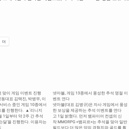
더
석 맞이 게임 이벤트 진행
넷마블, 게임 13종에서 풍성한 추석 명절 이
동대표 김택진, 박병무, 이
벤트 연다
가 서비스 중인 게임 10종에서
넷마블(대표 김병규)은 자사 게임에서 풍성
를 진행한다. ​ ▲’리니지
한 보상을 제공하는 추석 이벤트를 연다
월 1일부터 약 2주 간 추석
고 1일 밝혔다. 먼저 뱀파이어 컨셉의 신
무슨달'을 진행한다. 이용자는
작 MMORPG <뱀피르>는 추석을 맞아 일반
한 '잘 여문 햇알밤' 아이템
일
필드보다 더 많은 양의 경험치와 골드를 획