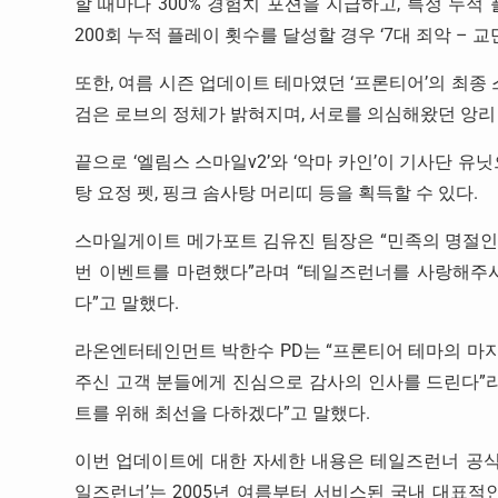
할 때마다 300% 경험치 포션을 지급하고, 특정 누적
200회 누적 플레이 횟수를 달성할 경우 ‘7대 죄악 – 교
또한, 여름 시즌 업데이트 테마였던 ‘프론티어’의 최종 
검은 로브의 정체가 밝혀지며, 서로를 의심해왔던 앙리
끝으로 ‘엘림스 스마일v2’와 ‘악마 카인’이 기사단 유
탕 요정 펫, 핑크 솜사탕 머리띠 등을 획득할 수 있다.
스마일게이트 메가포트 김유진 팀장은 “민족의 명절인
번 이벤트를 마련했다”라며 “테일즈런너를 사랑해주
다”고 말했다.
라온엔터테인먼트 박한수 PD는 “프론티어 테마의 마
주신 고객 분들에게 진심으로 감사의 인사를 드린다”라
트를 위해 최선을 다하겠다”고 말했다.
이번 업데이트에 대한 자세한 내용은 테일즈런너 공식
일즈런너’는 2005년 여름부터 서비스된 국내 대표적인