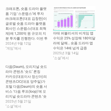
크래프톤, 숏폼 드라마 플랫
폼 기업 ‘스푼랩스’에 투자
㈜크래프톤(대표 김창한)이
글로벌 숏폼 드라마 플랫폼
회사인 스푼랩스(대표 최혁
아태 퍼블리셔의 비게임 앱
재)에 1,200억 원 규모의 지
수익은 25% 성장해 180억달
분 투자를 진행한다. 이번 투
러에 달해… 숏폼 드라마 앱
자는 크래프톤이 그동안 진
2024년 9월 12일
수익은 14배 넘게 급증
행한 비연관 다각화 투자 중
"게임"에서
2025년 3월 14일
가장 큰 규모다. 스푼랩스는
"소셜"에서
오디오 플랫폼인 스푼
(Spoon)을 개발해 전 세계에
다음(Daum), 오리지널 숏드
서비스하고 있는 기업이다.
라마 콘텐츠 ‘숏드’ 론칭
최근에는 사업 영역을 확장
카카오(대표이사 정신아)의
해 숏폼 드라마 플랫폼 사업
콘텐츠CIC(대표 양주일)가
에 진출했으며, 전용 플랫폼
포털 다음(Daum)의 숏폼 서
인 ‘비글루(Vigloo)’를 론칭
비스 ‘다음 루프(loop)’에 오
했다.…
리지널 숏드라마 콘텐츠 ‘숏
드’를 새롭게 선보인다고 21
2025년 5월 21일
일 밝혔다. 지난달 숏폼 서비
"소셜"에서