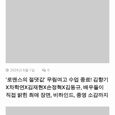
2026년 6월 1일
0
‘로맨스의 절댓값’ 무림여고 수업 종료! 김향기
X차학연X김재현X손정혁X김동규, 배우들이
직접 밝힌 최애 장면, 비하인드, 종영 소감까지