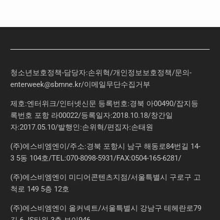
청소년보호정책-담당자:손위혁
/
개인정보보호정책
/
문의
-
enterweek@sbmne.kr
/이메일무단수집거부
제호:엔터위크/인터넷신문 등록번호:경북 아00490/잡지등
록번호 포항 라00022/등록일자:2018.10.18/창간일
자:2017.05.10/발행인:손위혁/편집자:손태원
(주)에스비엠엔이/주소:경북 포항시 남구 해동로84번길 14-
3 5동 104호/TEL:070-8098-5931/FAX:0504-165-6281/
(주)에스비엠엔이 미디어콘텐츠지점/서울특별시 구로구 고
척로 149 5층 12호
(주)에스비엠엔이 올커넥트/서울특별시 강남구 테헤란로79