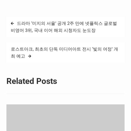
스를 ‘루프(loop)’로 리브랜
딩 한 데 이어 차별화된 콘텐
츠까지 제공하며, ‘종합 콘텐
츠 플랫폼’으로서 이용자에
글
드라마 ‘미지의 서울’ 공개 2주 만에 넷플릭스 글로벌
게 다양한 즐거움을 선사한
탐
다는 목표다. ‘숏드’는 숏폼
비영어 3위, 국내 이어 해외 시청자도 눈도장
형식의 드라마로, 루프에서
색
만 만날 수 있는 웰메이드 오
리지널 콘텐츠다. 다음…
로스트아크, 최초의 단독 미디어아트 전시 ‘빛의 여정’ 개
최 예고
Related Posts