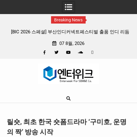
Breaking News
 리듬
판타지 케이팝 애니메이션 ‘고스트밴드’ 8월 26일(수) 개봉
확정, 소울 충만한 메인 포스터 & 메인 예고편 공개
07 8월, 2026
Facebook
Twitter
YouTube
Plus
Pinterest
Skip
Google
to
content
릴숏, 최초 한국 숏폼드라마 ‘구미호, 운명
의 짝’ 방송 시작