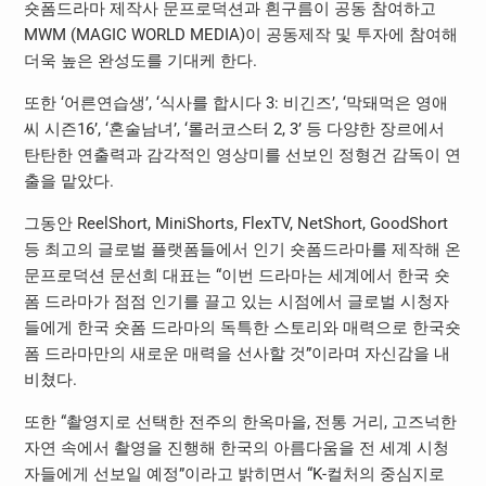
숏폼드라마 제작사 문프로덕션과 흰구름이 공동 참여하고
MWM (MAGIC WORLD MEDIA)이 공동제작 및 투자에 참여해
더욱 높은 완성도를 기대케 한다.
또한 ‘어른연습생’, ‘식사를 합시다 3: 비긴즈’, ‘막돼먹은 영애
씨 시즌16’, ‘혼술남녀’, ‘롤러코스터 2, 3’ 등 다양한 장르에서
탄탄한 연출력과 감각적인 영상미를 선보인 정형건 감독이 연
출을 맡았다.
그동안 ReelShort, MiniShorts, FlexTV, NetShort, GoodShort
등 최고의 글로벌 플랫폼들에서 인기 숏폼드라마를 제작해 온
문프로덕션 문선희 대표는 “이번 드라마는 세계에서 한국 숏
폼 드라마가 점점 인기를 끌고 있는 시점에서 글로벌 시청자
들에게 한국 숏폼 드라마의 독특한 스토리와 매력으로 한국숏
폼 드라마만의 새로운 매력을 선사할 것”이라며 자신감을 내
비쳤다.
또한 “촬영지로 선택한 전주의 한옥마을, 전통 거리, 고즈넉한
자연 속에서 촬영을 진행해 한국의 아름다움을 전 세계 시청
자들에게 선보일 예정”이라고 밝히면서 “K-컬처의 중심지로