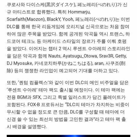
쿠로사와 다이스케(黒沢ダイスケ), 페노레리(ぺのれり)가 신
규 아티스트로 합류했다. 특히 Hommarju,
Scarfaith(Maozon), BlackY, Yooh, 페노레리(ぺのれり)는 이번
DLC를 통해 한국 리듬게임에 오리지널 신곡으로는 처음 참여
하여 많은 주목을 받았다. 함께 공개된 악곡들 역시 트랜스, 하
드코어 테크노 등 아케이드 스타일의 장르가 주를 이뤄 호평
을 받았다. 이어지는 챕터 2 역시 루센트 수아레의 스토리라인
을 담은 악곡과 함께 Nauts, Ayatsugu_Otowa, Srav3R, Getty,
DJ Myosuke, 카네코치하루(かねこちはる), aran, 사쿠조(削
除) 등의 쟁쟁한 라인업이 예고되어 기대를 더하고 있다.
또한, ‘퀀텀 컴플렉스’와 같이 이번 DLC의 메인 비주얼을 담은
‘루센트 수아레’ 테마 팩도 출시될 예정이다. 이 테마 팩에는
전용 BGM과 SFX, 그리고 특별 일러스트가 담긴 플레이트가
포함된다. FOX-B 프로듀서는 “DLC의 테마가 차지하는 비중이
무시할 수 없을 정도로 큰 만큼, DLC를 구성할 때 테마에 더
신경 쓸 수 있는 최선의 방법을 고민한 결과”라고 테마 팩 출
시 배경을 설명했다.