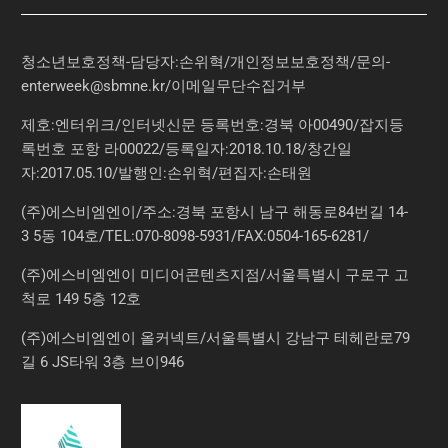
청소년보호정책-담당자:손위혁
/
개인정보보호정책
/
문의
-
enterweek@sbmne.kr
/이메일무단수집거부
제호:엔터위크/인터넷신문 등록번호:경북 아00490/잡지등
록번호 포항 라00022/등록일자:2018.10.18/창간일
자:2017.05.10/발행인:손위혁/편집자:손태원
(주)에스비엠엔이/주소:경북 포항시 남구 해동로84번길 14-
3 5동 104호/TEL:070-8098-5931/FAX:0504-165-6281/
(주)에스비엠엔이 미디어콘텐츠지점/서울특별시 구로구 고
척로 149 5층 12호
(주)에스비엠엔이 올커넥트/서울특별시 강남구 테헤란로79
길 6 JS타워 3층 브이946