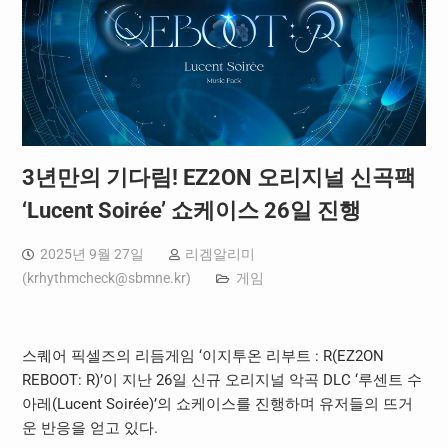
3년만의 기다림! EZ2ON 오리지널 신곡팩
‘Lucent Soirée’ 쇼케이스 26일 진행
2025년 9월 27일
리겜알리미
(
krhythmcheck@sbmne.kr
)
게임
스퀘어 픽셀즈의 리듬게임 ‘이지투온 리부트 : R(EZ2ON
REBOOT: R)’이 지난 26일 신규 오리지널 악곡 DLC ‘루센트 수
아레(Lucent Soirée)’의 쇼케이스를 진행하며 유저들의 뜨거
운 반응을 얻고 있다.