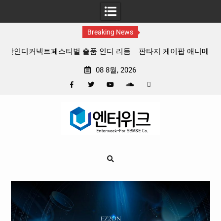
Breaking News
 리듬
판타지 케이팝 애니메이션 ‘고스트밴드’ 8월 26일(수) 개봉
확정, 소울 충만한 메인 포스터 & 메인 예고편 공개
08 8월, 2026
Facebook
Twitter
YouTube
Plus
Pinterest
Skip
Google
to
content