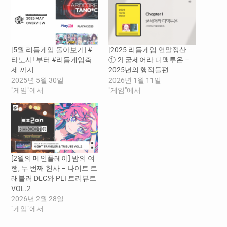
[5월 리듬게임 돌아보기] #
[2025 리듬게임 연말정산
타노시! 부터 #리듬게임축
①-2] 굳세어라 디맥투온 –
제 까지
2025년의 행적들편
2025년 5월 30일
2026년 1월 11일
"게임"에서
"게임"에서
[2월의 메인플레이] 밤의 여
행, 두 번째 헌사 – 나이트 트
래블러 DLC와 PLI 트리뷰트
VOL.2
2026년 2월 28일
"게임"에서