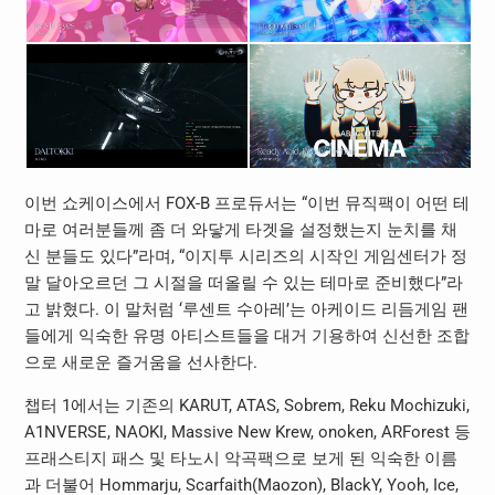
이번 쇼케이스에서 FOX-B 프로듀서는 “이번 뮤직팩이 어떤 테
마로 여러분들께 좀 더 와닿게 타겟을 설정했는지 눈치를 채
신 분들도 있다”라며, “이지투 시리즈의 시작인 게임센터가 정
말 달아오르던 그 시절을 떠올릴 수 있는 테마로 준비했다”라
고 밝혔다. 이 말처럼 ‘루센트 수아레’는 아케이드 리듬게임 팬
들에게 익숙한 유명 아티스트들을 대거 기용하여 신선한 조합
으로 새로운 즐거움을 선사한다.
챕터 1에서는 기존의 KARUT, ATAS, Sobrem, Reku Mochizuki,
A1NVERSE, NAOKI, Massive New Krew, onoken, ARForest 등
프래스티지 패스 및 타노시 악곡팩으로 보게 된 익숙한 이름
과 더불어 Hommarju, Scarfaith(Maozon), BlackY, Yooh, Ice,