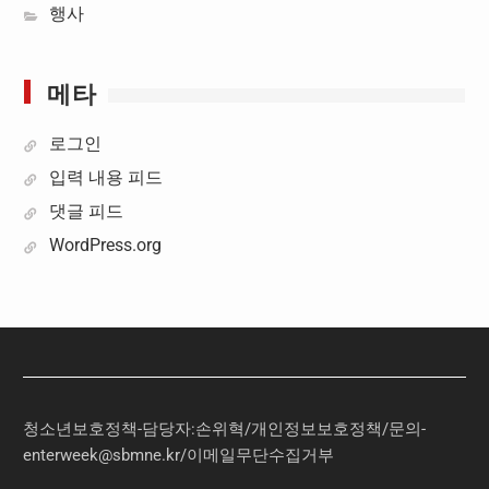
행사
메타
로그인
입력 내용 피드
댓글 피드
WordPress.org
청소년보호정책-담당자:손위혁
/
개인정보보호정책
/
문의
-
enterweek@sbmne.kr
/이메일무단수집거부