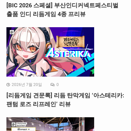
[BIC 2026 스페셜] 부산인디커넥트페스티벌
출품 인디 리듬게임 4종 프리뷰
2026년 7월 20일
0
[리듬게임 견문록] 리듬 탄막게임 ‘아스테리카:
팬텀 로즈 리프레인’ 리뷰