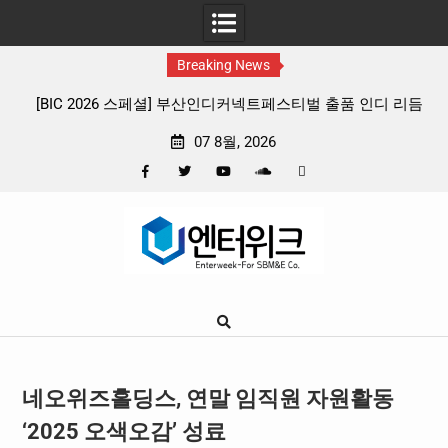
Breaking News
스티벌 출품 인디 리듬
판타지 케이팝 애니메이션 ‘고스트밴드’ 8월 2
확정, 소울 충만한 메인 포스터 & 메인 예고
07 8월, 2026
Facebook
Twitter
YouTube
Plus
Pinterest
Skip
Google
to
content
네오위즈홀딩스, 연말 임직원 자원활동
‘2025 오색오감’ 성료