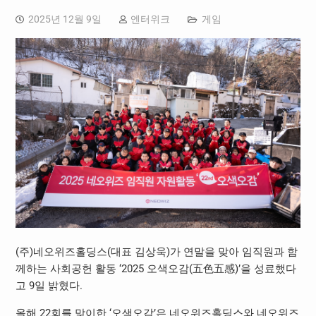
2025년 12월 9일
엔터위크
게임
(주)네오위즈홀딩스(대표 김상욱)가 연말을 맞아 임직원과 함
께하는 사회공헌 활동 ‘2025 오색오감(五色五感)’을 성료했다
고 9일 밝혔다.
올해 22회를 맞이한 ‘오색오감’은 네오위즈홀딩스와 네오위즈