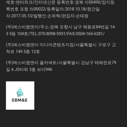
제호:엔터위크/인터넷신문 등록번호:경북 아00490/잡지등
록번호 포항 라00022/등록일자:2018.10.18/창간일
자:2017.05.10/발행인:손위혁/편집자:손태원
(주)에스비엠엔이/주소:경북 포항시 남구 해동로84번길 14-
3 5동 104호/TEL:070-8098-5931/FAX:0504-165-6281/
(주)에스비엠엔이 미디어콘텐츠지점/서울특별시 구로구 고
척로 149 5층 12호
(주)에스비엠엔이 올커넥트/서울특별시 강남구 테헤란로79
길 6 JS타워 3층 브이946