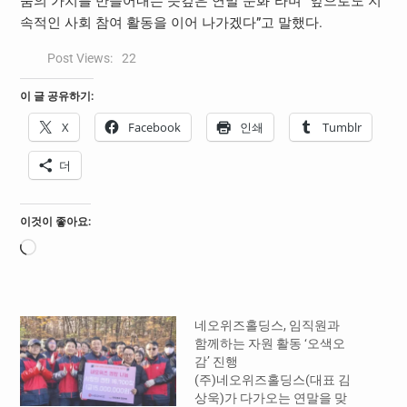
눔의 가치를 만들어내는 뜻깊은 연말 문화”라며 “앞으로도 지
속적인 사회 참여 활동을 이어 나가겠다”고 말했다.
Post Views:
22
이 글 공유하기:
X
Facebook
인쇄
Tumblr
더
이것이 좋아요:
로
드
중...
네오위즈홀딩스, 임직원과
함께하는 자원 활동 ‘오색오
감’ 진행
(주)네오위즈홀딩스(대표 김
상욱)가 다가오는 연말을 맞