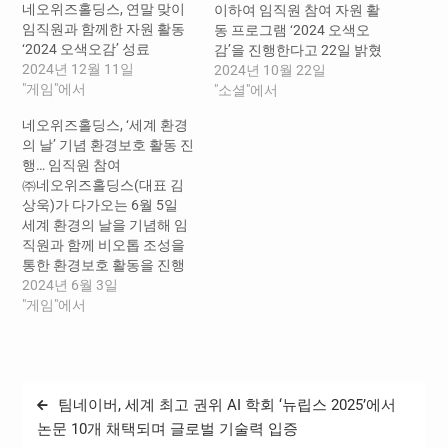
네오위즈홀딩스, 연말 맞이
이하여 임직원 참여 자원 활
임직원과 함께한 자원 활동
동 프로그램 ‘2024 오색오
‘2024 오색오감’ 성료
감’을 진행한다고 22일 밝혔
2024년 12월 11일
다. 올해로 21회차를 맞
2024년 10월 22일
"게임"에서
은 ‘오색오감’은 네오위즈 마
"소셜"에서
법나무재단이 주최하는 연
네오위즈홀딩스, ‘세계 환경
말 행사로, 지구와 사람을 지
의 날’ 기념 환경보호 활동 진
키는 다섯 가지 활동으로 구
행… 임직원 참여
성됐다. 임직원들은 △자연
㈜네오위즈홀딩스(대표 김
정화 활동 ‘생태계 교란 식물
상욱)가 다가오는 6월 5일
제거’, △목공 맞춤 가구 제
세계 환경의 날을 기념해 임
작, △점차 촉각 시계놀이 만
직원과 함께 비오톱 조성을
들기, △커피 찌꺼기 업사이
통한 환경보호 활동을 진행
클링 △연탄 나눔 중 원하는
했다고 3일 밝혔다. 이번 활
2024년 6월 3일
활동을 골라 참여할 수 있다.
동은 네오위즈홀딩스와 성
"게임"에서
…
남시가 맺은 ‘ESG 환경분야
상생협력’의 일환으로 진행
됐다. 지난 3월 체결된 업무
협약으로, 시와 기업이 지역
글
팀네이버, 세계 최고 권위 AI 학회 ‘뉴립스 2025’에서
환경을 보호하기 위한 활동
탐
을 통해 지속 가능한 생태계
논문 10개 채택되며 글로벌 기술력 입증
를 만들어 나가는 것을 목표