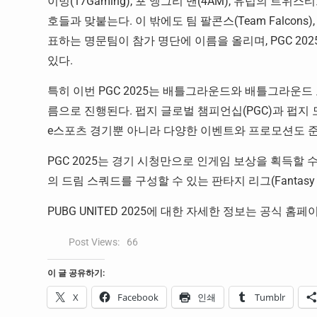
이밍(17Gaming), 포 앵그리 맨(4AM), 유럽의 트위스티드 
호들과 맞붙는다. 이 밖에도 팀 팔콘스(Team Falcons), 페
표하는 명문팀이 참가 명단에 이름을 올리며, PGC 20
있다.
특히 이번 PGC 2025는 배틀그라운드와 배틀그라운드 모바
름으로 진행된다. 펍지 글로벌 챔피언십(PGC)과 펍지
e스포츠 경기뿐 아니라 다양한 이벤트와 프로모션도 준
PGC 2025는 경기 시청만으로 인게임 보상을 획득할 수 
의 드림 스쿼드를 구성할 수 있는 판타지 리그(Fantasy
PUBG UNITED 2025에 대한 자세한 정보는 공식 홈페이지(h
Post Views:
66
이 글 공유하기:
X
Facebook
인쇄
Tumblr