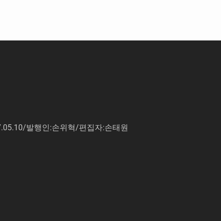
7.05.10/발행인:손위혁/편집자:손태원