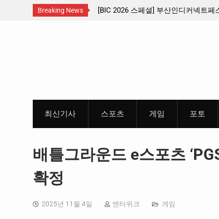
부 교통
[BIC 2026 스페셜] 부산인디커넥트페스티벌 출품 인디
Breaking News
리듬게임 4종 프리뷰
Skip
to
content
최신기사
스포츠
게임
포토
배틀그라운드 e스포츠 ‘PGS 9
확정
2025년 11월 4일
엔터위크
게임