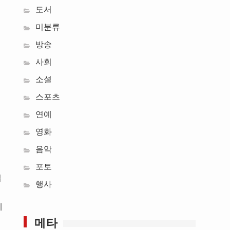
도서
미분류
방송
사회
소셜
스포츠
연예
영화
음악
포토
집
행사
게
메타