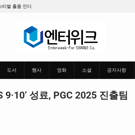
판타지 케이팝 애니메이션 ‘고스트밴드’ 8월 26일(수)
충청 청소년
개봉 확정, 소울 충만한 메인 포스터 & 메인 예고편 공
개
도서
행사
영화
소셜
공지사항
·10’ 성료, PGC 2025 진출팀