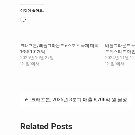
이것이 좋아요:
로
드
중...
크래프톤, 배틀그라운드 e스포츠 국제 대회
배틀그라운드 e스포
‘PGS 10’ 개막
트위스티드 마인
2025년 10월 27일
2024년 11월 1
"게임"에서
"게임"에서
글
크래프톤, 2025년 3분기 매출 8,706억 원 달성
탐
색
Related Posts