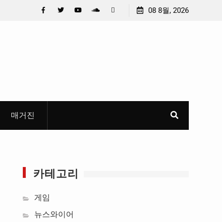
이 만든 U대회 홍보 영상…최종 6편 선정
08 8월, 2026
중요 메일메일 제목정
들고 지운 ‘홍명보 특
Facebook
Twitter
YouTube
Plus
Pinterest
혜
Google
매거진
카테고리
게임
뉴스와이어