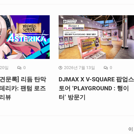
 20일
0
2026년 7월 13일
0
견문록] 리듬 탄막
DJMAX X V-SQUARE 팝업스
테리카: 팬텀 로즈
토어 ‘PLAYGROUND : 행이
 리뷰
터’ 방문기
이