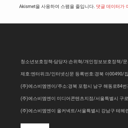
Akismet을 사용하여 스팸을 줄입니다.
댓글 데이터가 
청소년보호정책-담당자:손위혁
/
개인정보보호정책
/
문
제호:엔터위크/인터넷신문 등록번호:경북 아00490/잡지등
(주)에스비엠엔이/주소:경북 포항시 남구 해동로84번길 14-3 5
(주)에스비엠엔이 미디어콘텐츠지점/서울특별시 구로구 
(주)에스비엠엔이 올커넥트/서울특별시 강남구 테헤란로7