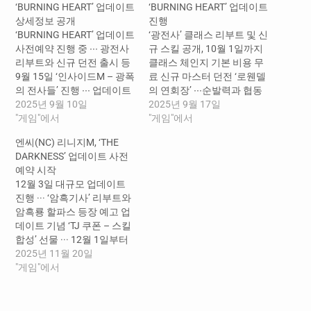
‘BURNING HEART’ 업데이트
‘BURNING HEART’ 업데이트
상세정보 공개
진행
‘BURNING HEART’ 업데이트
‘광전사’ 클래스 리부트 및 신
사전예약 진행 중 ∙∙∙ 광전사
규 스킬 공개, 10월 1일까지
리부트와 신규 던전 출시 등
클래스 체인지 기본 비용 무
9월 15일 ‘인사이드M – 광폭
료 신규 마스터 던전 ‘로웬델
의 전사들’ 진행 ∙∙∙ 업데이트
의 연회장’ ∙∙∙​순발력과 협동
정보 공개 및 선물 제공 업데
2025년 9월 10일
이 요구되는 신개념 레이드
2025년 9월 17일
이트 기념 ‘TJ 쿠폰’ 3종 선물
"게임"에서
콘텐츠 시즌 던전 ‘투기장’ 업
"게임"에서
∙∙∙ 9월 15일부터 인게임 상
데이트 ∙∙∙​스펙별 4:4 팀 단위
엔씨(NC) 리니지M, ‘THE
점에서 아데나로 구매 가능
로 경쟁하는 데스매치 콘텐
DARKNESS’ 업데이트 사전
㈜엔씨소프트(공동대표 김
츠 업데이트 기념 TJ 쿠폰 7
예약 시작
택진, 박병무 이하 엔씨(NC))
종 제공, 상점 구매와 출석체
12월 3일 대규모 업데이트
의 MMORPG(다중접속역할
크 보상으로 획득 가능 ㈜엔
진행 ··· ‘암흑기사’ 리부트와
수행게임) ‘리니지M’이
씨소프트(공동대표 김택진,
암흑룡 할파스 등장 예고 업
‘BURNING HEART(버닝…
박병무 이하…
데이트 기념 ‘TJ 쿠폰 – 스킬
합성’ 선물 ··· 12월 1일부터
인게임 상점에서 구매 가능
2025년 11월 20일
사전예약 참여 시, 레거시 월
"게임"에서
드와 리부트 월드에서 각각
사용 가능한 쿠폰 2종 지급
㈜엔씨소프트(공동대표 김