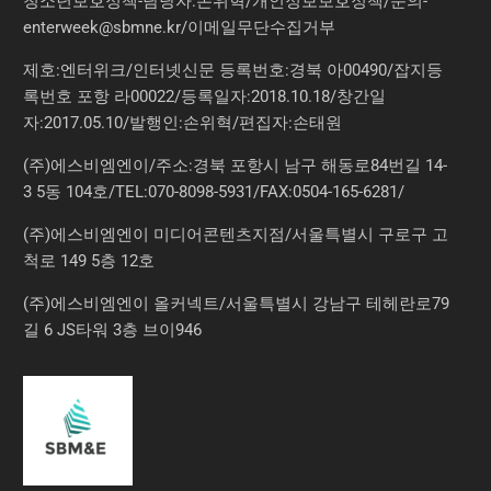
청소년보호정책-담당자:손위혁
/
개인정보보호정책
/
문의
-
enterweek@sbmne.kr
/이메일무단수집거부
제호:엔터위크/인터넷신문 등록번호:경북 아00490/잡지등
록번호 포항 라00022/등록일자:2018.10.18/창간일
자:2017.05.10/발행인:손위혁/편집자:손태원
(주)에스비엠엔이/주소:경북 포항시 남구 해동로84번길 14-
3 5동 104호/TEL:070-8098-5931/FAX:0504-165-6281/
(주)에스비엠엔이 미디어콘텐츠지점/서울특별시 구로구 고
척로 149 5층 12호
(주)에스비엠엔이 올커넥트/서울특별시 강남구 테헤란로79
길 6 JS타워 3층 브이946