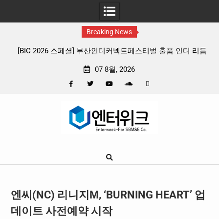
Breaking News
 출품 인디 리듬
판타지 케이팝 애니메이션 ‘고스트밴드’ 8월 26일(수
확정, 소울 충만한 메인 포스터 & 메인 예고편 공
07 8월, 2026
Facebook
Twitter
YouTube
Plus
Pinterest
Skip
Google
to
content
엔씨(NC) 리니지M, ‘BURNING HEART’ 업
데이트 사전예약 시작