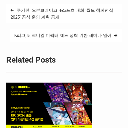
택진, 박병무 이하 엔씨(NC))
글
쿠키런: 오븐브레이크, e스포츠 대회 ‘월드 챔피언십
의 MMORPG(다중접속역할
탐
수행게임) ‘리니지M’이 ‘THE
2025’ 공식 운영 계획 공개
DARKNESS(더…
색
K리그, 테크니컬 디렉터 제도 정착 위한 세미나 열어
Related Posts