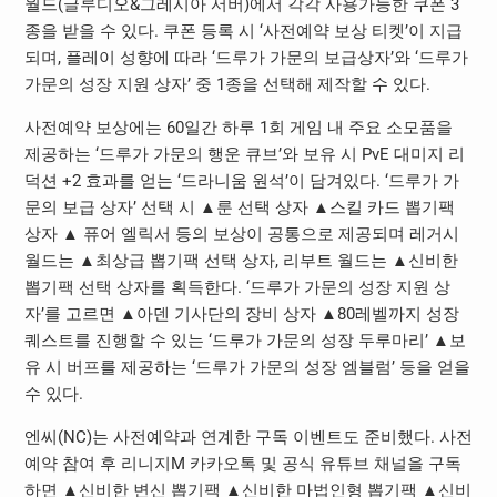
월드(글루디오&그레시아 서버)에서 각각 사용가능한 쿠폰 3
종을 받을 수 있다. 쿠폰 등록 시 ‘사전예약 보상 티켓’이 지급
되며, 플레이 성향에 따라 ‘드루가 가문의 보급상자’와 ‘드루가
가문의 성장 지원 상자’ 중 1종을 선택해 제작할 수 있다.
사전예약 보상에는 60일간 하루 1회 게임 내 주요 소모품을
제공하는 ‘드루가 가문의 행운 큐브’와 보유 시 PvE 대미지 리
덕션 +2 효과를 얻는 ‘드라니움 원석’이 담겨있다. ‘드루가 가
문의 보급 상자’ 선택 시 ▲룬 선택 상자 ▲스킬 카드 뽑기팩
상자 ▲ 퓨어 엘릭서 등의 보상이 공통으로 제공되며 레거시
월드는 ▲최상급 뽑기팩 선택 상자, 리부트 월드는 ▲신비한
뽑기팩 선택 상자를 획득한다. ‘드루가 가문의 성장 지원 상
자’를 고르면 ▲아덴 기사단의 장비 상자 ▲80레벨까지 성장
퀘스트를 진행할 수 있는 ‘드루가 가문의 성장 두루마리’ ▲보
유 시 버프를 제공하는 ‘드루가 가문의 성장 엠블럼’ 등을 얻을
수 있다.
엔씨(NC)는 사전예약과 연계한 구독 이벤트도 준비했다. 사전
예약 참여 후 리니지M 카카오톡 및 공식 유튜브 채널을 구독
하면 ▲신비한 변신 뽑기팩 ▲신비한 마법인형 뽑기팩 ▲신비