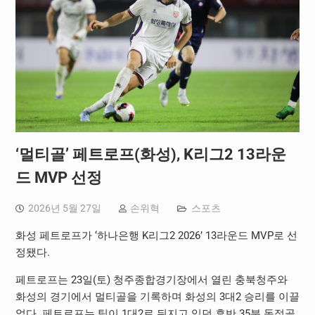
‘멀티골’ 페트로프(화성), K리그2 13라운
드 MVP 선정
2026년 5월 27일
손위혁
스포츠
화성 페트로프가 ‘하나은행 K리그2 2026’ 13라운드 MVP로 선
정됐다.
페트로프는 23일(토) 청주종합경기장에서 열린 충북청주와
화성의 경기에서 멀티골을 기록하며 화성의 3대2 승리를 이끌
었다. 페트로프는 팀이 1대2로 뒤지고 있던 후반 35분 동점골