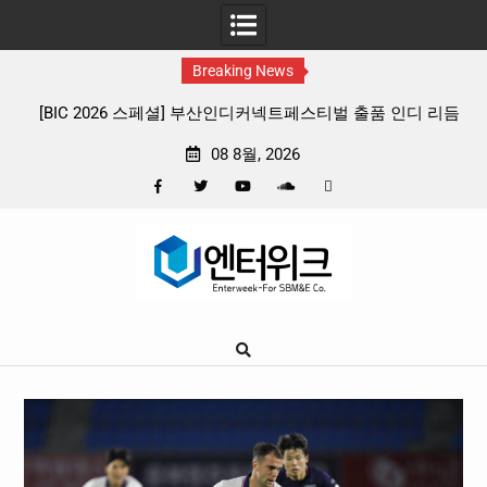
Breaking News
 스페셜] 부산인디커넥트페스티벌 출품 인디 리듬
판타지 케이팝 애니메이션
게임 4종 프리뷰
확정, 소울 충만한 메
08 8월, 2026
Facebook
Twitter
YouTube
Plus
Pinterest
Skip
Google
to
content