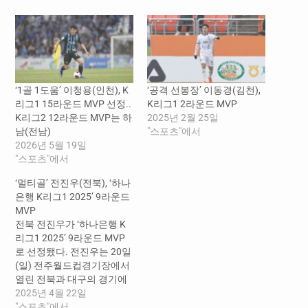
‘1골 1도움’ 이청용(인천), K
‘공격 선봉장’ 이동경(김천),
리그1 15라운드 MVP 선정..
K리그1 2라운드 MVP
K리그2 12라운드 MVP는 하
2025년 2월 25일
남(전남)
"스포츠"에서
2026년 5월 19일
"스포츠"에서
‘멀티골’ 전진우(전북), ‘하나
은행 K리그1 2025’ 9라운드
MVP
전북 전진우가 ‘하나은행 K
리그1 2025’ 9라운드 MVP
로 선정됐다. 전진우는 20일
(일) 전주월드컵경기장에서
열린 전북과 대구의 경기에
서 멀티골을 터뜨리며 전북
2025년 4월 22일
의 3대1 승리를 이끌었다. 전
"스포츠"에서