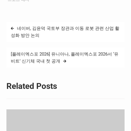
진우는 전반 4분 김진규의
크로스를 왼발로 마무리하
며 선제골을 기록했고, 전반
38분에는 강력한 오른발 슈
글
네이버, 김윤덕 국토부 장관과 이동 로봇 관련 산업 활
팅을 성공시키며 맹활약했
탐
다. K리그1 9라운드 베스트
성화 방안 논의
팀 역시 전북이다. 전북은 라
색
운드 MVP 전진우, 두 경기
연속골을…
[플레이엑스포 2026] 유니아나, 플레이엑스포 2026서 ‘유
비트’ 신기체 국내 첫 공개
Related Posts