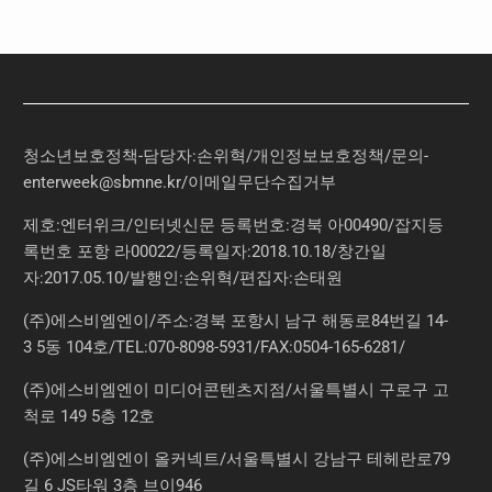
청소년보호정책-담당자:손위혁
/
개인정보보호정책
/
문의
-
enterweek@sbmne.kr
/이메일무단수집거부
제호:엔터위크/인터넷신문 등록번호:경북 아00490/잡지등
록번호 포항 라00022/등록일자:2018.10.18/창간일
자:2017.05.10/발행인:손위혁/편집자:손태원
(주)에스비엠엔이/주소:경북 포항시 남구 해동로84번길 14-
3 5동 104호/TEL:070-8098-5931/FAX:0504-165-6281/
(주)에스비엠엔이 미디어콘텐츠지점/서울특별시 구로구 고
척로 149 5층 12호
(주)에스비엠엔이 올커넥트/서울특별시 강남구 테헤란로79
길 6 JS타워 3층 브이946