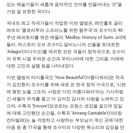
있는 예술가들이 새롭게 음악적인 언어를 만들어내는 것”을
가장 잘 표현한 곡이다.
국내외 최고 작곡가들이 작업한 이번 앨범은, 레인홀트 글리
에르의 ‘콜로라투라 소프라노를 위한 협주곡’과 조수미의 40
주년 레퍼토리를 엮은 메들리 ‘Medley: History of Sumi Jo’(메
들리: 히스토리 오브 조수미), 알비노니의 선율을 토대로한
‘Adagio’(아다지오)를 제외한 모든 곡들이 창작곡으로, 조수미
의 유학 시절 두려운 순간과 우리나라에 대한 그리움, 미래에
대한 고민과 설렘 등을 나타내었다.
이번 앨범의 타이틀곡인 ‘How Beautiful’(아름다워라)은 작곡
가 김진환이 조수미를 위해 새로 쓴 한국 창작 가곡으로, ‘시련
에 맺힌 눈물 그조차, 사랑은 다만 아름다워라’라는 가사처럼
긴 세월의 무게를 품고 더 깊어진 감사와 사랑을 노래하고 있
으며, 수록곡 ‘Encore'(앙코르)는 프랑스 센강을 걸으며 앞길
에 대해 고민했던 순간을, 수록곡 ‘Arirang Cantabile'(아리랑
칸타빌레)는 늘 걱정하고 사랑하는 부모님이 계신 곳에 대한
마음 등 총 11곡을 통해 조수미의 다양한 목소리와 감성을 만