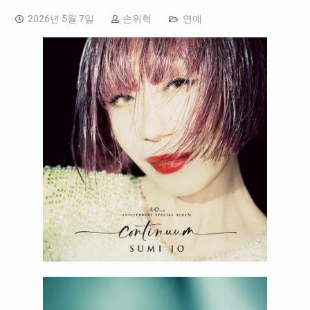
2026년 5월 7일
손위혁
연예