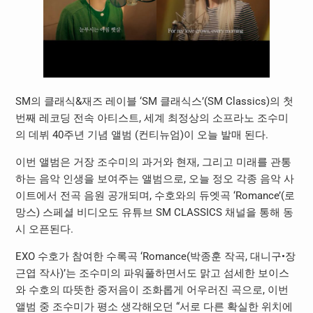
SM의 클래식&재즈 레이블 ‘SM 클래식스’(SM Classics)의 첫
번째 레코딩 전속 아티스트, 세계 최정상의 소프라노 조수미
의 데뷔 40주년 기념 앨범 (컨티뉴엄)이 오늘 발매 된다.
이번 앨범은 거장 조수미의 과거와 현재, 그리고 미래를 관통
하는 음악 인생을 보여주는 앨범으로, 오늘 정오 각종 음악 사
이트에서 전곡 음원 공개되며, 수호와의 듀엣곡 ‘Romance’(로
망스) 스페셜 비디오도 유튜브 SM CLASSICS 채널을 통해 동
시 오픈된다.
EXO 수호가 참여한 수록곡 ‘Romance(박종훈 작곡, 대니구•장
근엽 작사)’는 조수미의 파워풀하면서도 맑고 섬세한 보이스
와 수호의 따뜻한 중저음이 조화롭게 어우러진 곡으로, 이번
앨범 중 조수미가 평소 생각해오던 “서로 다른 확실한 위치에