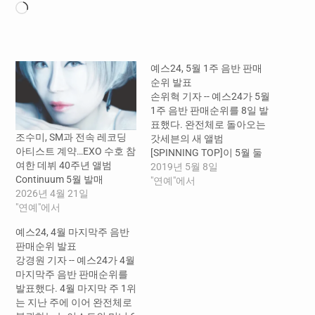
로
드
중...
예스24, 5월 1주 음반 판매
순위 발표
손위혁 기자 -- 예스24가 5월
1주 음반 판매순위를 8일 발
표했다. 완전체로 돌아오는
조수미, SM과 전속 레코딩
갓세븐의 새 앨범
아티스트 계약…EXO 수호 참
[SPINNING TOP]이 5월 둘
여한 데뷔 40주년 앨범
째 주 1위를 차지했다. 방탄
2019년 5월 8일
Continuum 5월 발매
소년단과 뉴이스트의 새 앨
"연예"에서
2026년 4월 21일
범이 꾸준히 상위권을 유지
"연예"에서
하고 있으며 첫 정규 앨범을
선보이는 오마이걸의 [The
예스24, 4월 마지막주 음반
Fifth Season]이 4위에 올랐
판매순위 발표
다. 남우현의 세 번째 미니앨
강경원 기자 -- 예스24가 4월
범 [A New Journey]의 두 가
마지막주 음반 판매순위를
지 버전(확장판,…
발표했다. 4월 마지막 주 1위
는 지난 주에 이어 완전체로