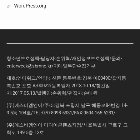
WordPress.org
청소년보호정책-담당자:손위혁
/
개인정보보호정책
/
문의
-
enterweek@sbmne.kr
/이메일무단수집거부
제호:엔터위크/인터넷신문 등록번호:경북 아00490/잡지등
록번호 포항 라00022/등록일자:2018.10.18/창간일
자:2017.05.10/발행인:손위혁/편집자:손태원
(주)에스비엠엔이/주소:경북 포항시 남구 해동로84번길 14-
3 5동 104호/TEL:070-8098-5931/FAX:0504-165-6281/
(주)에스비엠엔이 미디어콘텐츠지점/서울특별시 구로구 고
척로 149 5층 12호