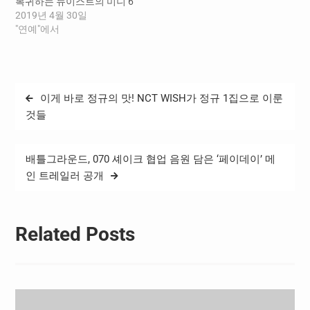
복귀하는 뉴이스트의 미니 6
집 [Happily Ever After]가 차
2019년 4월 30일
지했다. 엔시티 127의 미니
"연예"에서
앨범 [NCT #127 We Are
Superhuman] CD와 스마트
뮤직 앨범이 각각 2위와 8위
에 올랐으며, 트와이스의 새
글
이게 바로 정규의 맛! NCT WISH가 정규 1집으로 이룬
로운 앨범 [Fancy You]가 4
탐
위를 기록했다. 한편…
것들
색
배틀그라운드, 070 셰이크 협업 음원 담은 ‘페이데이’ 메
인 트레일러 공개
Related Posts