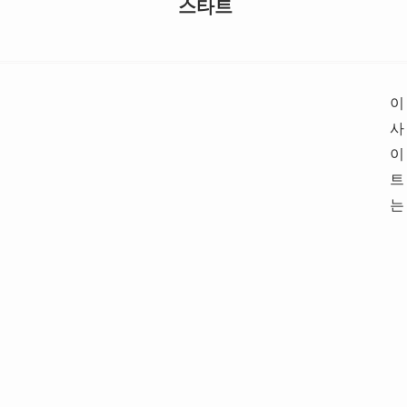
스타트
이
사
이
트
는