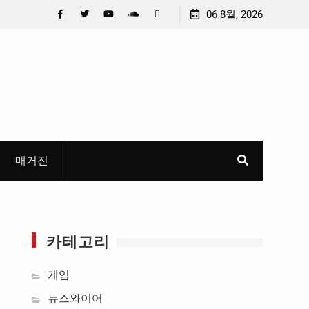
 선정
중요 메일메일 제목정준호 의원, 축구협회 슬그머니 만
06 8월, 2026
들고 지운 ‘홍명보 특례’ 홍명보에 쏟아진 20년 무한 특
Facebook
Twitter
YouTube
Plus
Pinterest
혜
Google
매거진
카테고리
게임
빙
뉴스와이어