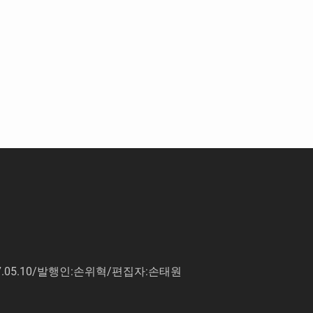
7.05.10/발행인:손위혁/편집자:손태원