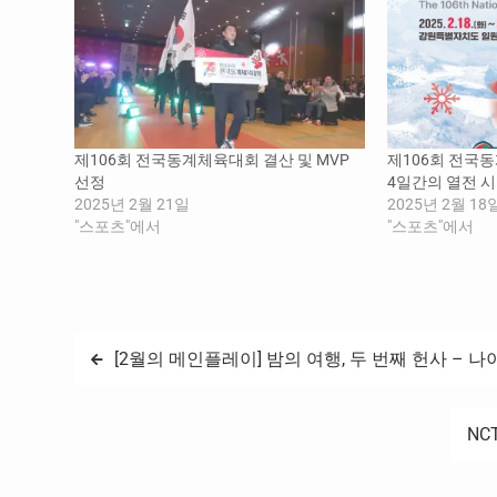
제106회 전국동계체육대회 결산 및 MVP
제106회 전국동
선정
4일간의 열전 
2025년 2월 21일
2025년 2월 18
"스포츠"에서
"스포츠"에서
글
[2월의 메인플레이] 밤의 여행, 두 번째 헌사 – 나이
탐
NC
색