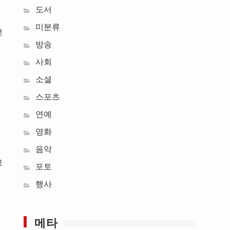
도서
미분류
전
방송
사회
소셜
스포츠
연예
영화
선
음악
고
포토
행사
메타