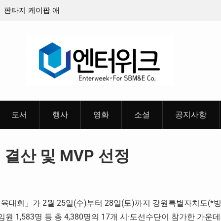
8월 26일(수)
충청 청소년이 만든 U대회 홍보 영상…최종 6편
 메인 예고편 공
도서
행사
영화
소셜
공지사항
결산 및 MVP 선정
대회」가 2월 25일(수)부터 28일(토)까지 강원특별자치도(*
 임원 1,583명 등 총 4,380명의 17개 시·도선수단이 참가한 가운데