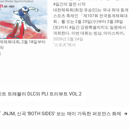
4일간의 열전 시작
대한체육회(회장 유승민)는 국내 최대 동계
스포츠 축제인 「제107회 전국동계체육대
회」를 오는 2월 25일(수)부터 2월 28일
(토)까지 4일간 강원특별자치도 일원에서
개최한다. 이번 대회는 빙상, 아이스하키,
스키, 바이애슬론, 컬링, 봅슬레이·스켈레
2026년 2월 24일
계체육대회, 2월 18일부터
톤, 산악, 루지 등 총 8개 종목에서 경기가 치
"스포츠"에서
시작
러진다. 전국 17개 시·도에서 선수 2,797명
일
과 임원 1,583명 등 총 4,380명의 선수단이
참가해 전 종별(12세이하부, 15세이하부,
18세이하부, 대학부,…
트 트래블러 DLC와 PLI 트리뷰트 VOL.2
T JNJM, 신곡 ‘BOTH SIDES’ 보는 재미 가득한 퍼포먼스 화제