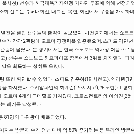
·서울시청) 선수가 한국체육기자연맹 기자단 투표에 의해 선정되
 김소희 선수는 슈퍼대회전, 대회전, 복합, 회전에서 우승을 차지하
열전을 펼친 선수들의 활약이 돋보였다. 사전경기에서는 쇼트트
) 선수가 각각 2관왕에 오르며 경쟁력을 입증했으며, 스피드 김민선
각 3관왕에 올랐다. 본 경기에서는 한국 스노보드 역사상 처음으로 
복고) 선수는 스노보드 하프파이프 종목에서 3위를 차지했다. 피
메달을 획득하는 성취를 올렸다.
또한 확인할 수 있었다. 스피드 김준하(19·서현고), 임리원(19·
을 차지했다. 스키알파인의 최예린(19·시지고), 허도현(21·경희
위에 오르며 4개의 금메달을 가져갔다. 크로스컨트리의 이의진(25·
라는 쾌거를 달성했다.
명 등 81명의 다관왕이 배출되었다.
지는 방문자 수가 전년 대비 약 80% 증가하는 등 온라인 방문