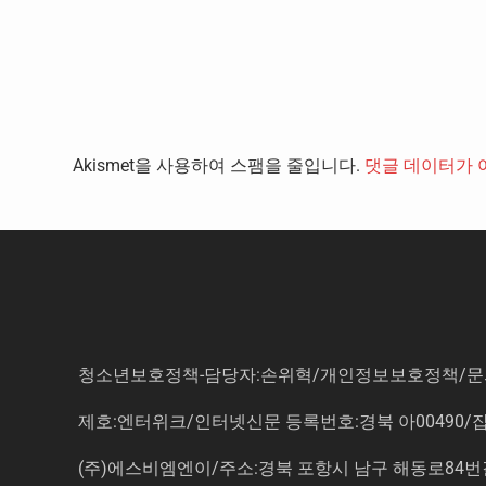
Akismet을 사용하여 스팸을 줄입니다.
댓글 데이터가 
청소년보호정책-담당자:손위혁
/
개인정보보호정책
/
문
제호:엔터위크/인터넷신문 등록번호:경북 아00490/잡지등
(주)에스비엠엔이/주소:경북 포항시 남구 해동로84번길 14-3 5