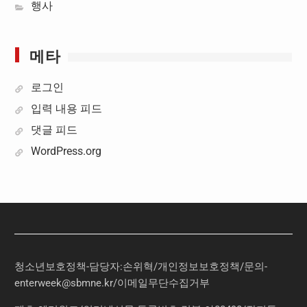
행사
메타
로그인
입력 내용 피드
댓글 피드
WordPress.org
청소년보호정책-담당자:손위혁
/
개인정보보호정책
/
문의
-
enterweek@sbmne.kr
/이메일무단수집거부