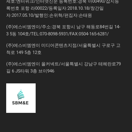
제호:엔터위크/인터넷신문 등록번호:경북 아00490/잡지등
록번호 포항 라00022/등록일자:2018.10.18/창간일
자:2017.05.10/발행인:손위혁/편집자:손태원
(주)에스비엠엔이/주소:경북 포항시 남구 해동로84번길 14-
3 5동 104호/TEL:070-8098-5931/FAX:0504-165-6281/
(주)에스비엠엔이 미디어콘텐츠지점/서울특별시 구로구 고
척로 149 5층 12호
(주)에스비엠엔이 올커넥트/서울특별시 강남구 테헤란로79
길 6 JS타워 3층 브이946