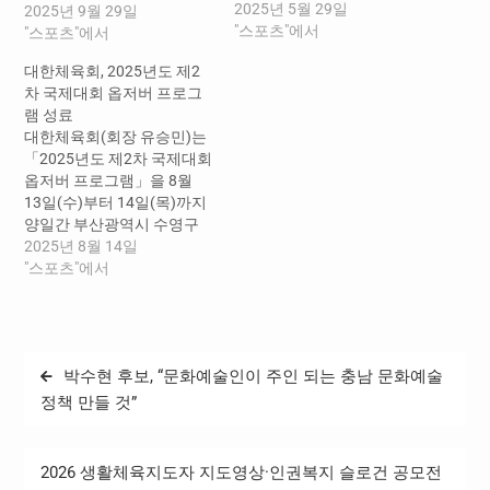
2025년 5월 29일
적으로 개최했다. 국제대회
2025년 9월 29일
"스포츠"에서
옵저버 프로그램은 국내에
"스포츠"에서
서 열리는 국제대회 현장에
대한체육회, 2025년도 제2
체육단체 및 지방자치단체,
차 국제대회 옵저버 프로그
유관기관 관계자들이 ‘옵저
램 성료
버’로 참가하여 국제대회 준
대한체육회(회장 유승민)는
비·운영 과정에 대한 강의를
「2025년도 제2차 국제대회
청취하고, 경기시설 및 현장
옵저버 프로그램」을 8월
견학을 통해 대회 준비 관련
13일(수)부터 14일(목)까지
지식과 경험을 습득·배양하
양일간 부산광역시 수영구
는 프로그램이다. 현재 많은
에서 성공적으로 개최했다.
2025년 8월 14일
국제스포츠기구에서 대회…
국제대회 옵저버 프로그램
"스포츠"에서
은 국내에서 열리는 국제대
회 현장에 체육단체 및 지방
자치단체, 유관기관 관계자
들이 ‘옵저버’로 참가하여 국
글
박수현 후보, “문화예술인이 주인 되는 충남 문화예술
제대회 준비·운영 과정에 대
탐
한 강의를 청취하고, 경기시
정책 만들 것”
설 및 현장 견학을 통해 대회
색
준비 관련 지식과 경험을 습
득·배양하는 프로그램이다.
2026 생활체육지도자 지도영상·인권복지 슬로건 공모전
현재 많은 국제스포츠기구