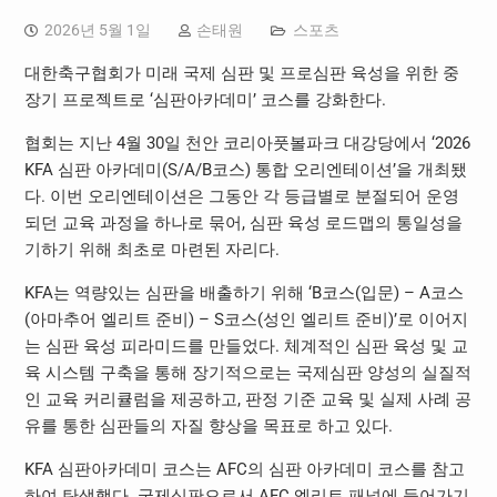
2026년 5월 1일
손태원
스포츠
대한축구협회가 미래 국제 심판 및 프로심판 육성을 위한 중
장기 프로젝트로 ‘심판아카데미’ 코스를 강화한다.
협회는 지난 4월 30일 천안 코리아풋볼파크 대강당에서 ‘2026
KFA 심판 아카데미(S/A/B코스) 통합 오리엔테이션’을 개최됐
다. 이번 오리엔테이션은 그동안 각 등급별로 분절되어 운영
되던 교육 과정을 하나로 묶어, 심판 육성 로드맵의 통일성을
기하기 위해 최초로 마련된 자리다.
KFA는 역량있는 심판을 배출하기 위해 ‘B코스(입문) – A코스
(아마추어 엘리트 준비) – S코스(성인 엘리트 준비)’로 이어지
는 심판 육성 피라미드를 만들었다. 체계적인 심판 육성 및 교
육 시스템 구축을 통해 장기적으로는 국제심판 양성의 실질적
인 교육 커리큘럼을 제공하고, 판정 기준 교육 및 실제 사례 공
유를 통한 심판들의 자질 향상을 목표로 하고 있다.
KFA 심판아카데미 코스는 AFC의 심판 아카데미 코스를 참고
하여 탄생했다. 국제심판으로서 AFC 엘리트 패널에 들어가기