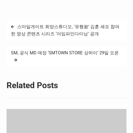
운드’는 대한축구협회의 다
양한 사업 및 이슈와 관련한
사안들을 축구가족을 포함
한 각 이해관계자에게 소개
글
스마일게이트 희망스튜디오, ’유행왕’ 김훈 셰프 참여
하고, 정책 결정도 함께 해나
탐
가는 ‘열린 논의의 장’이라는
한 영상 콘텐츠 시리즈 ‘아임파인다이닝’ 공개
의미다. 오픈 그라운드를 통
색
해 축구계 전체가…
SM, 공식 MD 매장 ‘SMTOWN STORE 상하이’ 29일 오픈
Related Posts