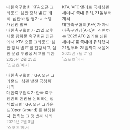
대한축구협회 ‘KFA 오픈 그
KFA, ‘AFC 엘리트 국제심판
라운드: 심판 정책 발표’ 개
세미나’ 국내 유치, 21일부터
최. 심판 배정·평가 시스템
개최
개선안 발표
대한축구협회(KFA)가 아시
대한축구협회가 23일 오후
아축구연맹(AFC)이 진행하
서울 광화문 축구회관 인근
는 ‘2025 AFC 엘리트 심판
에서 ‘KFA 오픈 그라운드: 심
세미나’를 국내에 유치했다.
판 정책 발표’를 진행하고, 심
21일부터 25일까지 서울에
판 운영 투명성 제고를 위한
서 개최되는 이번 세미나는
2025년 7월 21일
주요 정책을 발표했다. 협회
2026년 2월 23일
FIFA 및 AFC 주관 국제대회
"스포츠"에서
는 심판 정책의 3대 원칙으
"스포츠"에서
VAR 심판 양성 및 운영 역량
로 전문성, 공정성, 투명성을
강화를 목적으로 마련됐다.
대한축구협회, ‘KFA 오픈 그
내세우고 해당 가치들의 제
KFA는 국제 심판 네트워크
라운드 : 심판 발전 공청회’
고와 확립을 위해 올 시즌부
형성과 한국 심판의 국제 경
개최
터 당장 적용할 구체적인 개
쟁력 제고를 위해 국내 유치
대한축구협회가 한국 축구
선안과 함께 향후 중장기 실
를 적극 추진했다. 이번 세미
전반의 현안을 논의하는 정
행 계획을 소개했다. 이번에
나는 그랜드 머큐어 앰배서
책발표회 ‘KFA 오픈 그라운
발표된…
더…
드(Open Ground)’를 런칭한
다. 협회는 그 첫 번째 시리
즈로 4일 심판 발전 공청회
2026년 2월 3일
를 개최한다. ‘KFA 오픈 그라
"스포츠"에서