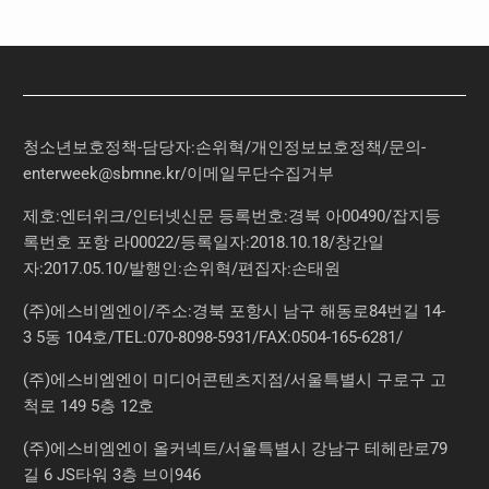
청소년보호정책-담당자:손위혁
/
개인정보보호정책
/
문의
-
enterweek@sbmne.kr
/이메일무단수집거부
제호:엔터위크/인터넷신문 등록번호:경북 아00490/잡지등
록번호 포항 라00022/등록일자:2018.10.18/창간일
자:2017.05.10/발행인:손위혁/편집자:손태원
(주)에스비엠엔이/주소:경북 포항시 남구 해동로84번길 14-
3 5동 104호/TEL:070-8098-5931/FAX:0504-165-6281/
(주)에스비엠엔이 미디어콘텐츠지점/서울특별시 구로구 고
척로 149 5층 12호
(주)에스비엠엔이 올커넥트/서울특별시 강남구 테헤란로79
길 6 JS타워 3층 브이946