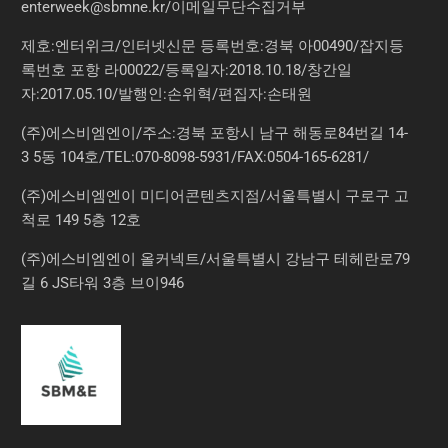
enterweek@sbmne.kr
/이메일무단수집거부
제호:엔터위크/인터넷신문 등록번호:경북 아00490/잡지등
록번호 포항 라00022/등록일자:2018.10.18/창간일
자:2017.05.10/발행인:손위혁/편집자:손태원
(주)에스비엠엔이/주소:경북 포항시 남구 해동로84번길 14-
3 5동 104호/TEL:070-8098-5931/FAX:0504-165-6281/
(주)에스비엠엔이 미디어콘텐츠지점/서울특별시 구로구 고
척로 149 5층 12호
(주)에스비엠엔이 올커넥트/서울특별시 강남구 테헤란로79
길 6 JS타워 3층 브이946