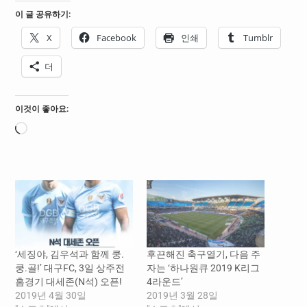
이 글 공유하기:
X
Facebook
인쇄
Tumblr
더
이것이 좋아요:
로
드
중...
‘세징야, 김우석과 함께 쿵.
후끈해진 축구열기, 다음 주
쿵.골!’ 대구FC, 3일 상주전
자는 ‘하나원큐 2019 K리그
홈경기 대세존(N석) 오픈!
4라운드’
2019년 4월 30일
2019년 3월 28일