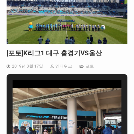
[포토]K리그1 대구 홈경기VS울산
2019년 3월 17일
엔터위크
포토