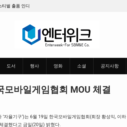
페스티벌 출품 인디
판타지 케이팝 애니메이션 ‘고스트밴드’ 8월 26일
개봉 확정, 소울 충만한 메인 포스터 & 메인 예고
개
도서
행사
영화
소셜
공지사항
모바일게임협회 MOU 체결
‘자율기구’)는 6월 19일 한국모바일게임협회(회장 황성익, 이하
체결했다고 금일(20일) 밝혔다.