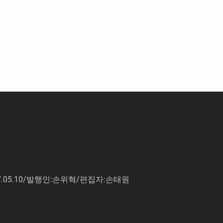
7.05.10/발행인:손위혁/편집자:손태원