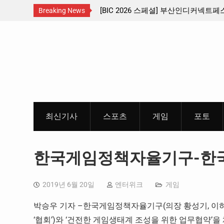
 신설 … 수도권 서남부 교통
[BIC 2026 스페셜] 부산인디커넥트
Breaking News
리듬게임 4종 프리뷰
Skip
to
content
최신기사
스포츠
게임
포토
한국게임정책자율기구-한국
2019년 6월 20일
엔터위크
게임
박승우 기자 –한국게임정책자율기구(의장 황성기, 이하 
‘협회’)와 ‘건전한 게임생태계 조성을 위한 업무협약’을 