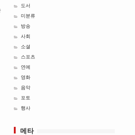
도서
확
미분류
방송
사회
소셜
스포츠
연예
영화
음악
포토
행사
메타