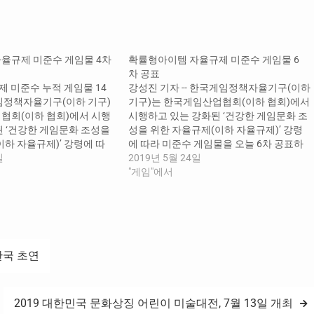
율규제 미준수 게임물 4차
확률형아이템 자율규제 미준수 게임물 6
차 공표
규제 미준수 누적 게임물 14
강성진 기자 -- 한국게임정책자율기구(이하
임정책자율기구(이하 기구)
기구)는 한국게임산업협회(이하 협회)에서
협회(이하 협회)에서 시행
시행하고 있는 강화된 ‘건강한 게임문화 조
된 ‘건강한 게임문화 조성을
성을 위한 자율규제(이하 자율규제)’ 강령
하 자율규제)’ 강령에 따
에 따라 미준수 게임물을 오늘 6차 공표하
물을 오늘 4차 공표하였다.
일
였다. 강령은 확률형 아이템 결과물에 대
2019년 5월 24일
아이템 결과물에 대해 개별
해 개별 확률을 공개하도록 하고 있으며, 확
"게임"에서
록 하고 있으며, 확률정보
률정보 표시 위치를 이용자의 식별이 용이
용자의 식별이 용이한 게임
한 게임 내 구매화면 등에 안내하도록 하
에 안내하도록…
고 있다. 기구는 매월 1일부터 말일까지 모
니터링을 통해 강령에 따라 확률형 아이
템 확률을 공개하는지 여부를 모니터링하
한국 초연
고 있다. 이에 따라 기구 내(內) 자율규제평
가위원회(위원장 황성기, 이하 평가위)
는 2019년 4월 30일 기준으로 총 16종(온
라인게임 2종, 모바일게임 14종)의 미준
2019 대한민국 문화상징 어린이 미술대전, 7월 13일 개최
수 게임물을 공개한다고 밝혔다. 모바