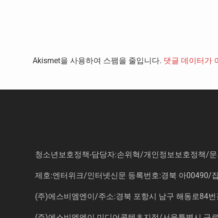
Akismet을 사용하여 스팸을 줄입니다.
댓글 데이터가 
청소년보호정책-담당자:손위혁
/
개인정보보호정책
/
문
제호:엔터위크/인터넷신문 등록번호:경북 아00490/잡지등
(주)에스비엠엔이/주소:경북 포항시 남구 해동로84번길 14-3 5
(주)에스비엠엔이 미디어콘텐츠지점/서울특별시 구로구 