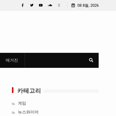
(수)
충청 청소년이 만든 U대회 홍보 영상…최종 6편 선정
08 8월, 2026
편 공
Facebook
Twitter
YouTube
Plus
Pinterest
Google
매거진
카테고리
게임
뉴스와이어