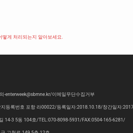
어떻게 처리되는지 알아보세요.
의
-enterweek@sbmne.kr
/이메일무단수집거부
록번호 포항 라00022/등록일자:2018.10.18/창간일자:201
동 104호/TEL:070-8098-5931/FAX:0504-165-6281/
고척로 149 5층 12호