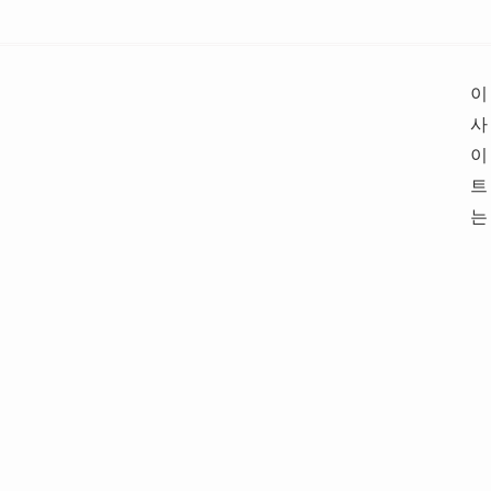
이
사
이
트
는