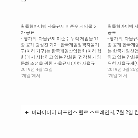
로
드
중...
확률형아이템 자율규제 미준수 게임물 5
확률형아이템 자
차 공표
공표
- 평가위, 자율규제 미준수 누적 게임물 11
- 평가위, 자율
종 공개 강성진 기자--한국게임정책자율기
종 공개 한국게
구(이하 기구)는 한국게임산업협회(이하 협
는 한국게임산업
회)에서 시행하고 있는 강화된 ‘건강한 게임
하고 있는 강화
문화 조성을 위한 자율규제(이하 자율규
위한 자율규제(이
제)’ 강령에 따라 미준수 게임물을 오늘 5차
2019년 4월 23일
라 미준수 게임
2019년 3월 26
공표하였다. 강령은 확률형 아이템 결과물
"게임"에서
강령은 확률형 
"게임"에서
에 대해 개별 확률을 공개하도록 하고 있으
확률을 공개하도
며, 확률정보 표시 위치를 이용자의 식별
표시 위치를 이
이 용이한 게임 내 구매화면 등에 안내하도
내 구매화면 등
록 하고 있다. 기구는 매월 1일부터 말일까
지 모니터링을 통해 강령에 따라 확률형 아
글
버라이어티 퍼포먼스 헬로 스트레인저, 7월 2일 
이템 확률을 공개하는지 여부를 모니터링
하고 있다. 이에 따라 기구 내(內) 자율규제
탐
평가위원회(위원장 황성기, 이하 평가위)
는 2019년 3월 31일 기준으로 총 11종(온
색
라인게임 1종, 모바일게임 10종)의 미준