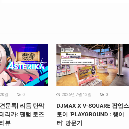
일 게임물 중 6종의 게임물이 신규 미준
수 게임물로 추가되었으며, 전월 미준수 게
임물 1종이 모니터링 대상에서 제외되면
서 2019년 4월 말까지 자율규제 미준수 게
임물은 총 16종이다. <자율규제 미준
수 게임물(2019년 4월 30일 기준)> 순번 게
임명 업체명 국적 공표횟수 1 도타2
Valve(밸브) 해외 6회…
 20일
0
2026년 7월 13일
0
견문록] 리듬 탄막
DJMAX X V-SQUARE 팝업스
테리카: 팬텀 로즈
토어 ‘PLAYGROUND : 행이
 리뷰
터’ 방문기