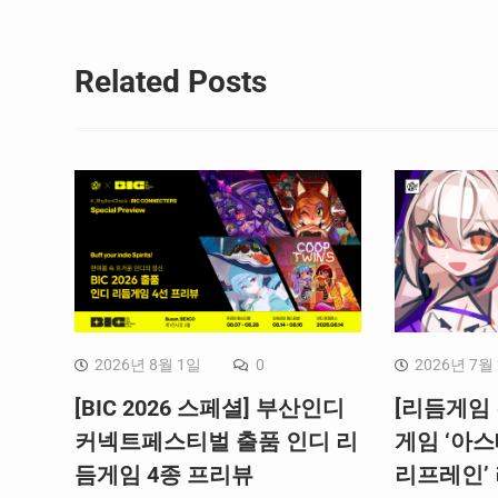
수 게임물을 공개한다고 밝혔다. 그 밖
에 모바일 게임물 중 1종 게임물이 신규 미
준수 게임물로 추가되었으며, 전월 미준
Related Posts
수 게임물 4종이 모니터링 대상에서 제외되
면서 2019년 3월 말까지 자율규제 미준
수 게임물은 총 11종이다. <자율규제 미준
수 게임물(2019.3.31. 기준)> 구분 순번 게
임명 개발사명 국적 누적 횟수 온라인 1 도
타2 Valve (밸브)…
2026년 8월 1일
0
2026년 7월
[BIC 2026 스페셜] 부산인디
[리듬게임 
커넥트페스티벌 출품 인디 리
게임 ‘아스
듬게임 4종 프리뷰
리프레인’