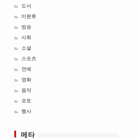
도서
미분류
방송
사회
소셜
스포츠
연예
영화
음악
포토
행사
메타