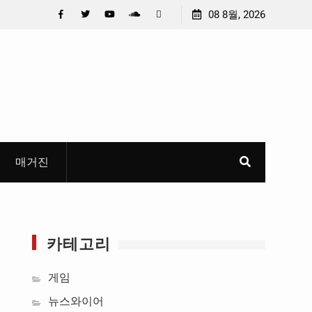
만든 U대회 홍보 영상…최종 6편 선정
중요 메일메일 제목정준호
08 8월, 2026
들고 지운 ‘홍명보 특례’
Facebook
Twitter
YouTube
Plus
Pinterest
혜
Google
매거진
카테고리
게임
뉴스와이어