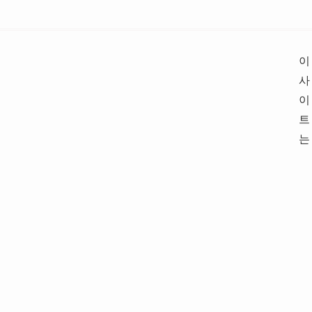
이
사
이
트
는