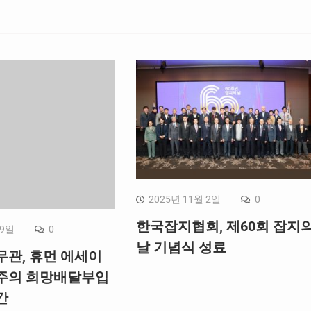
2025년 11월 2일
0
한국잡지협회, 제60회 잡지
 9일
0
날 기념식 성료
무관, 휴먼 에세이
주의 희망배달부입
간