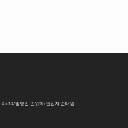
7.05.10/발행인:손위혁/편집자:손태원