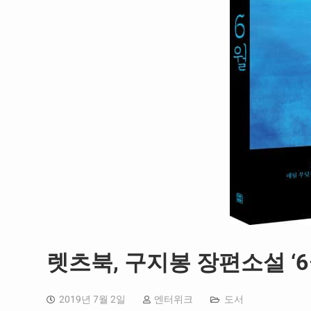
렛츠북, 구지봉 장편소설 ‘6
2019년 7월 2일
엔터위크
도서