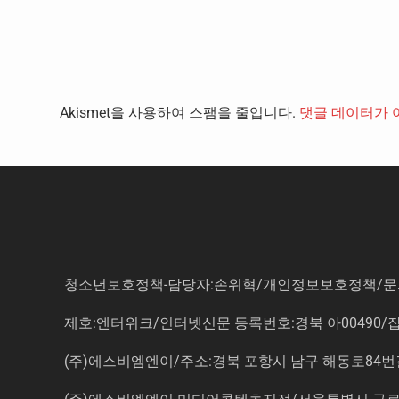
Akismet을 사용하여 스팸을 줄입니다.
댓글 데이터가 
청소년보호정책-담당자:손위혁
/
개인정보보호정책
/
문
제호:엔터위크/인터넷신문 등록번호:경북 아00490/잡지등
(주)에스비엠엔이/주소:경북 포항시 남구 해동로84번길 14-3 5