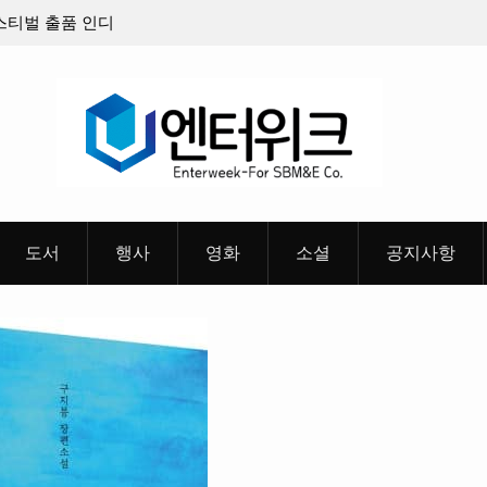
지 케이팝 애니메이션 ‘고스트밴드’ 8월 26일(수)
충청 청소년이 
 확정, 소울 충만한 메인 포스터 & 메인 예고편 공
도서
행사
영화
소셜
공지사항