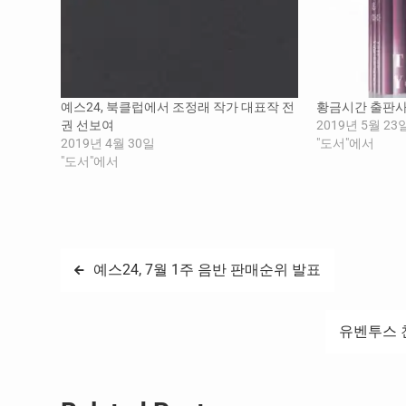
예스24, 북클럽에서 조정래 작가 대표작 전
황금시간 출판사,
권 선보여
2019년 5월 23
2019년 4월 30일
"도서"에서
"도서"에서
글
예스24, 7월 1주 음반 판매순위 발표
탐
유벤투스 친
색