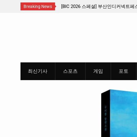
교통
[BIC 2026 스페셜] 부산인디커넥트페스티벌 출품 인디
판타
Breaking News
리듬게임 4종 프리뷰
개봉
Skip
개
to
content
최신기사
스포츠
게임
포토