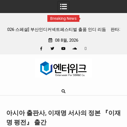
Breaking News
 리듬
판타지 케이팝 애니메이션 ‘고스트밴드’ 8월 26일(수) 개봉
확정, 소울 충만한 메인 포스터 & 메인 예고편 공개
08 8월, 2026
Facebook
Twitter
YouTube
Plus
Pinterest
Skip
Google
to
content
아시아 출판사, 이재명 서사의 정본 『이재
명 평전』 출간