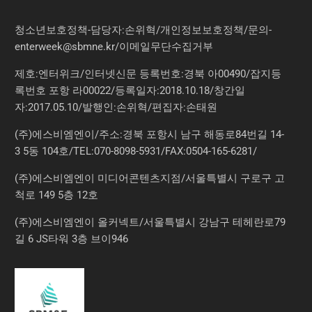
청소년보호정책-담당자:손위혁
/
개인정보보호정책
/
문의
-
enterweek@sbmne.kr
/이메일무단수집거부
제호:엔터위크/인터넷신문 등록번호:경북 아00490/잡지등
록번호 포항 라00022/등록일자:2018.10.18/창간일
자:2017.05.10/발행인:손위혁/편집자:손태원
(주)에스비엠엔이/주소:경북 포항시 남구 해동로84번길 14-
3 5동 104호/TEL:070-8098-5931/FAX:0504-165-6281/
(주)에스비엠엔이 미디어콘텐츠지점/서울특별시 구로구 고
척로 149 5층 12호
(주)에스비엠엔이 올커넥트/서울특별시 강남구 테헤란로79
길 6 JS타워 3층 브이946