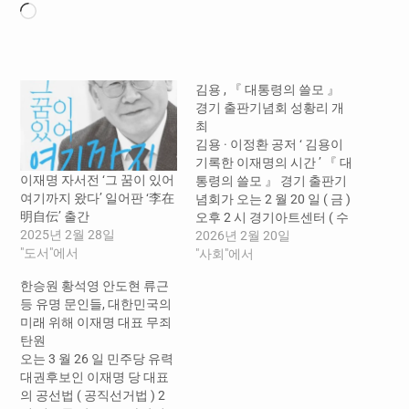
로
드
중...
김용 , 『 대통령의 쓸모 』
경기 출판기념회 성황리 개
최
김용 · 이정환 공저 ‘ 김용이
기록한 이재명의 시간 ’ 『 대
이재명 자서전 ‘그 꿈이 있어
통령의 쓸모 』 경기 출판기
여기까지 왔다’ 일어판 ‘李在
념회가 오는 2 월 20 일 ( 금 )
明自伝’ 출간
오후 2 시 경기아트센터 ( 수
2025년 2월 28일
원 ) 에서 열렸다 . 이번 출판
2026년 2월 20일
"도서"에서
기념회에 4 만 명이 넘는 지
"사회"에서
지자와 시민들이 찾아 뜨거
한승원 황석영 안도현 류근
운 관심을 확인할 수 있었다
등 유명 문인들, 대한민국의
. 이뿐만…
미래 위해 이재명 대표 무죄
탄원
오는 3 월 26 일 민주당 유력
대권후보인 이재명 당 대표
의 공선법 ( 공직선거법 ) 2