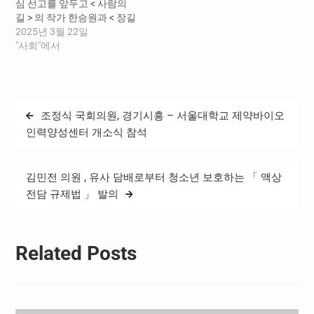
심 선고를 앞두고 < 사람의
길 > 의 작가 한승원과 < 장길
산 > 의 작가 황석영 등 유명
2025년 3월 22일
문인들이 재판부에 이재명
"사회"에서
대표의 무죄 선고를 탄원했
다 . 노벨문학상 수상작가 한
강의 부친이기도 한 한승원
작가는 "…
글
조정식 국회의원, 경기시흥 – 서울대학교 제약바이오
탐
인력양성센터 개소식 참석
색
김민전 의원 , 유사 담배로부터 청소년 보호하는 「 액상
전담 규제법 」 발의
Related Posts