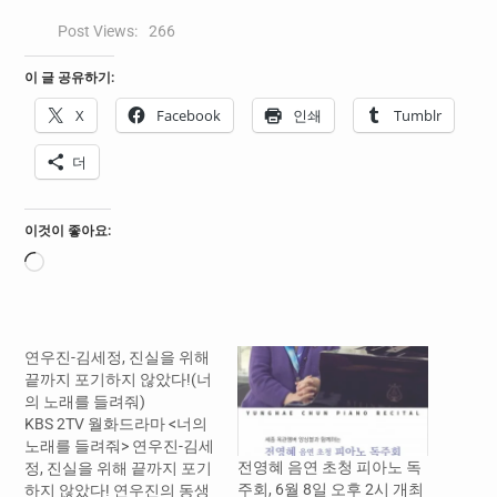
Post Views:
266
이 글 공유하기:
X
Facebook
인쇄
Tumblr
더
이것이 좋아요:
로
드
중...
연우진-김세정, 진실을 위해
끝까지 포기하지 않았다!(너
의 노래를 들려줘)
KBS 2TV 월화드라마 <너의
노래를 들려줘> 연우진-김세
전영혜 음연 초청 피아노 독
정, 진실을 위해 끝까지 포기
주회, 6월 8일 오후 2시 개최
하지 않았다! 연우진의 동생