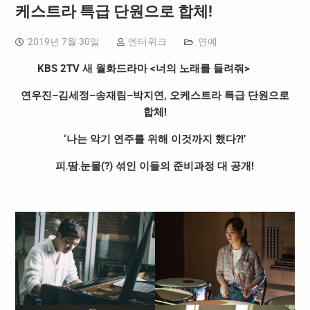
케스트라 특급 단원으로 합체!
2019년 7월 30일
엔터위크
연예
KBS 2TV
새 월화드라마
<
너의 노래를 들려줘
>
연우진
–
김세정
–
송재림
–
박지연
,
오케스트라 특급 단원으로
합체
!
‘나는 악기 연주를 위해 이것까지 했다
?!
’
피
․
땀
․
눈물
(?)
섞인 이들의 준비과정 대 공개
!