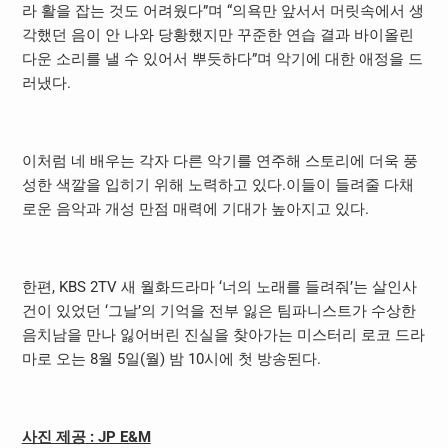
라 활을 잡는 것도 어려웠다”며 “의욕만 앞서서 머릿속에서 생
각했던 음이 안 나와 당황했지만 꾸준한 연습 결과 바이올린
다운 소리를 낼 수 있어서 뿌듯하다”며 악기에 대한 애정을 드
러냈다
.
이처럼 네 배우는 각자 다른 악기를 연주해 스토리에 더욱 풍
성한 색깔을 입히기 위해 노력하고 있다
.
이들이 들려줄 다채
로운 음악과 개성 만점 매력에 기대가 높아지고 있다
.
한편
, KBS 2TV
새 월화드라마 ‘너의 노래를 들려줘’는 살인사
건이 있었던 ‘그날’의 기억을 전부 잃은 팀파니스트가 수상한
음치남을 만나 잃어버린 진실을 찾아가는 미스터리 로코 드라
마로 오는
8
월
5
일
(
월
)
밤
10
시에 첫 방송된다
.
사진 제공
: JP E&M