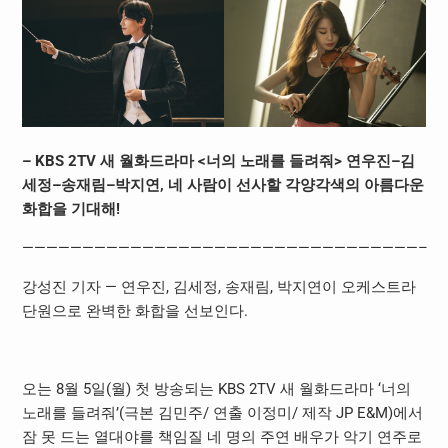
– KBS 2TV
새 월화드라마
<
너의 노래를 들려줘
>
연우진
–
김
세정
–
송재림
–
박지연
,
네 사람이 선사할 각양각색의 아름다운
화합을 기대해
!
—————————————————————————————————–
강성진 기자 — 연우진
,
김세정
,
송재림
,
박지연이 오케스트라
단원으로 완벽한 화합을 선보인다
.
오는
8
월
5
일
(
월
)
첫 방송되는
KBS 2TV
새 월화드라마 ‘너의
노래를 들려줘’
(
극본 김민주
/
연출 이정미
/
제작
JP E&M)
에서
잠 못 드는 열대야를 책임질 네 명의 주연 배우가 악기 연주로