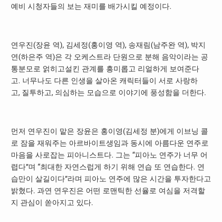
예비 시청자들의 보는 재미를 배가시킬 예정이다
.
연우진
(
장윤 역
),
김세정
(
홍이영 역
),
송재림
(
남주완 역
),
박지
연
(
하은주 역
)
은 각 오케스트라 단원으로 분해 음악이라는 공
통분모로 얽히고설킨 관계를 흥미롭고 리얼하게 보여준다
고
.
너무나도 다른 인생을 살아온 캐릭터들이 서로 사랑하
고
,
질투하고
,
의심하는 모습으로 이야기에 풍성함을 더한다
.
먼저 연우진이 맡은 장윤은 홍이영
(
김세정 분
)
에게 이브닝 콜
로 잠을 재워주는 아르바이트생임과 동시에 아름다운 연주로
마음을 사로잡는 피아니스트다
.
그는 “피아노 연주가 너무 어
렵다”며 “최대한 자연스럽게 하기 위해 연습 또 연습한다
.
연
습만이 살길이다”라며 피아노 연주에 많은 시간을 투자한다고
밝혔다
.
과연 연우진은 어떤 로맨틱한 선율로 여심을 저격할
지 관심이 쏟아지고 있다
.