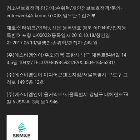
청소년보호정책-담당자:손위혁
/
개인정보보호정책
/
문의
-
enterweek@sbmne.kr
/이메일무단수집거부
제호:엔터위크/인터넷신문 등록번호:경북 아00490/잡지등
록번호 포항 라00022/등록일자:2018.10.18/창간일
자:2017.05.10/발행인:손위혁/편집자:손태원
(주)에스비엠엔이/주소:경북 포항시 남구 해동로84번길 14-
3 5동 104호/TEL:070-8098-5931/FAX:0504-165-6281/
(주)에스비엠엔이 미디어콘텐츠지점/서울특별시 구로구 고
척로 149 5층 12호
(주)에스비엠엔이 올커넥트/서울특별시 강남구 테헤란로79
길 6 JS타워 3층 브이946