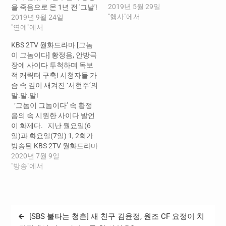
2019년 5월 29일
을 죽음으로 몬 1년 전 '그날'!
"행사"에서
밝혀진 범인의 정체! 충격적
2019년 9월 24일
인 스토리로 경악 선사! - 연
"연예"에서
우진-김세정, 비밀은 다 드러
KBS 2TV 월화드라마 [그놈
났다! 기막힌 이들의 운명에
이 그놈이다] 황정음, 안방극
몰입감 UP! - 마지막 회를
장에 사이다 투척하며 독보
남겨 놓은 채 초특급 스릴감
적 캐릭터 구축! 시청자들 가
선사! 장자연 기자 --…
슴 속 깊이 새겨진 ‘서현주’의
말.말.말!
‘그놈이 그놈이다’ 속 황정
음의 속 시원한 사이다 발언
이 화제다. 지난 월요일(6
일)과 화요일(7일) 1, 2회가
방송된 KBS 2TV 월화드라마
‘그놈이 그놈이다’(연출 최윤
2020년 7월 9일
석, 이호/ 극본 이은영/ 제작
"방송"에서
아이윌미디어)는 ‘비혼’이라
는 독특한 소재와 통통 튀는
스토리로 시청자들의 눈길
을 사로잡았다. 뿐만 아니라
글
[SBS 불타는 청춘] 새 친구 김윤정, 원조 CF 요정이 치
황정음(서현주 역), 윤현민