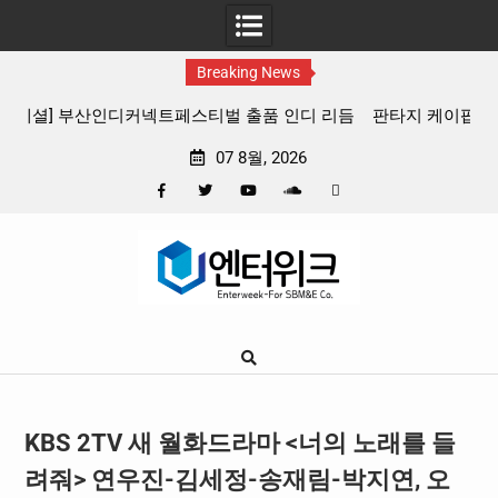
Breaking News
 리듬
판타지 케이팝 애니메이션 ‘고스트밴드’ 8월 26일(수) 개봉
확정, 소울 충만한 메인 포스터 & 메인 예고편 공개
07 8월, 2026
Facebook
Twitter
YouTube
Plus
Pinterest
Skip
Google
to
content
KBS 2TV 새 월화드라마 <너의 노래를 들
려줘> 연우진-김세정-송재림-박지연, 오