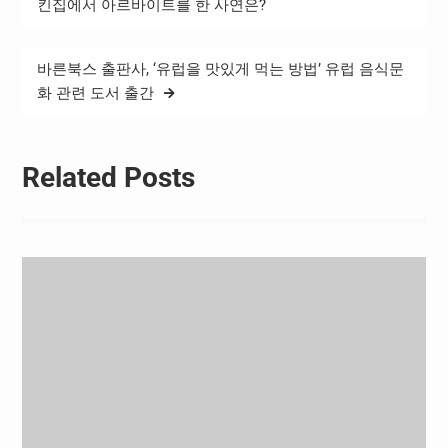
탐
(황지우 역), 서지훈(박도겸
킨집에서 아르바이트를 한 사연은?
역) 세 사람의 삼각 로맨스가
색
시작될…
바른북스 출판사, ‘유럽을 맛있게 먹는 방법’ 유럽 음식문
화 관련 도서 출간
Related Posts