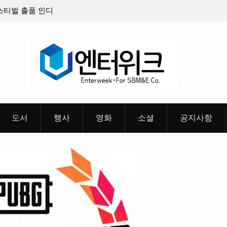
 케이팝 애니메이션 ‘고스트밴드’ 8월 26일(수)
충청 청소년이 만
확정, 소울 충만한 메인 포스터 & 메인 예고편 공
도서
행사
영화
소셜
공지사항