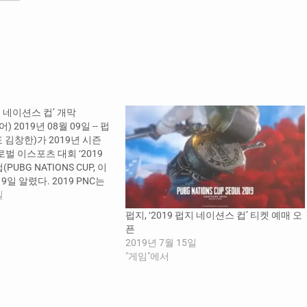
펍지 네이션스 컵’ 개막
 2019년 08월 09일 -- 펍
김창한)가 2019년 시즌
로벌 이스포츠 대회 ‘2019
UBG NATIONS CUP, 이
 9일 알렸다. 2019 PNC는
1일(일)까지 3일간 서울 장충
일
다. 북미, 남미, 유럽, 아
펍지, ‘2019 펍지 네이션스 컵’ 티켓 예매 오
 등 5개 대륙 정상급 펍지
픈
성된 16개 팀이 총…
2019년 7월 15일
"게임"에서