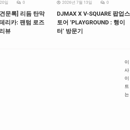
 20일
0
2026년 7월 13일
0
견문록] 리듬 탄막
DJMAX X V-SQUARE 팝업스
테리카: 팬텀 로즈
토어 ‘PLAYGROUND : 행이
 리뷰
터’ 방문기
이
사
이
트
는