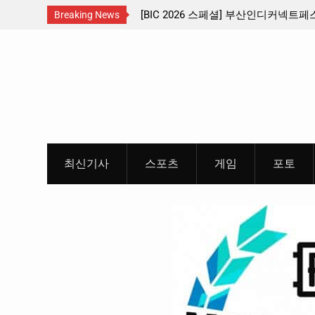
[BIC 2026 스페셜] 부산인디커넥트페스티벌 출품 인디
판타지
Breaking News
리듬게임 4종 프리뷰
개봉 
Skip
개
to
content
최신기사
스포츠
게임
포토