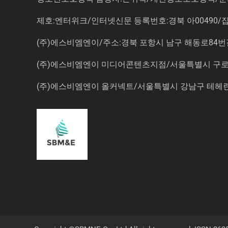
제호:엔터위크/인터넷신문 등록번호:경북 아00490/잡지등
(주)에스비엠엔이/주소:경북 포항시 남구 해동로84번길 14-3 5
(주)에스비엠엔이 미디어콘텐츠지점/서울특별시 구로구 
(주)에스비엠엔이 올커넥트/서울특별시 강남구 테헤란로7