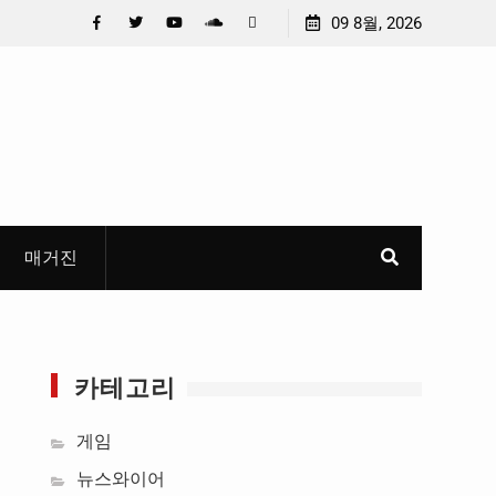
든 U대회 홍보 영상…최종 6편 선정
중요 메일메일 제목정준호 
09 8월, 2026
들고 지운 ‘홍명보 특례’ 홍
Facebook
Twitter
YouTube
Plus
Pinterest
혜
Google
매거진
카테고리
게임
뉴스와이어