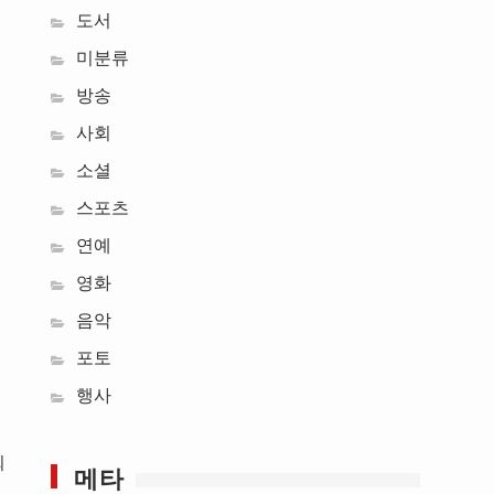
도서
미분류
방송
사회
소셜
스포츠
연예
영화
음악
포토
행사
회
메타