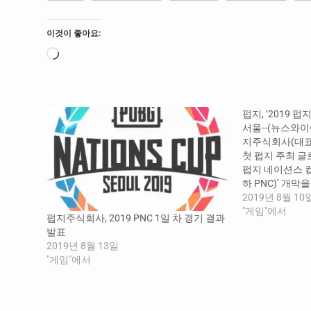
이것이 좋아요:
로
드
중...
펍지, ‘2019 
서울--(뉴스와이어)
지주식회사(대표 
첫 펍지 주최 글
펍지 네이션스 컵(P
하 PNC)’ 개막을
9일(금)부터 1
2019년 8월 10
체육관에서 펼쳐진
"게임"에서
펍지주식회사, 2019 PNC 1일 차 경기 결과
시아, 오세아니아
발표
프로 선수들로 구
2019년 8월 13일
"게임"에서