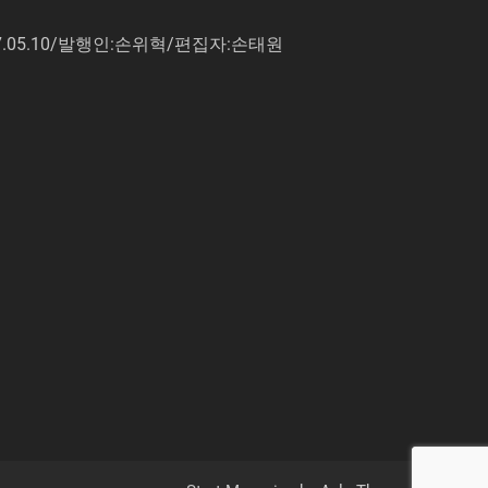
7.05.10/발행인:손위혁/편집자:손태원