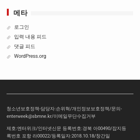
메타
로그인
입력 내용 피드
댓글 피드
WordPress.org
청소년보호정책-담당자:손위혁
/
개인정보보호정책
/
문의
-
enterweek@sbmne.kr
/이메일무단수집거부
제호:엔터위크/인터넷신문 등록번호:경북 아00490/잡지등
록번호 포항 라00022/등록일자:2018.10.18/창간일