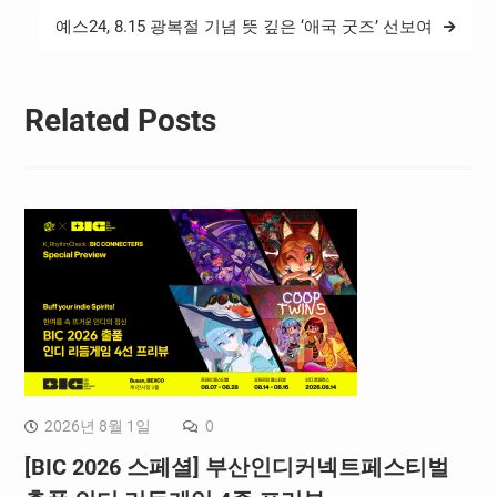
△VRLU GHIBLI(브이알루
색
기블리)가 35킬 55포인트
예스24, 8.15 광복절 기념 뜻 깊은 ‘애국 굿즈’ 선보여
(최종 176킬 282포인트)를
획득하고 여유롭게…
Related Posts
2026년 8월 1일
0
[BIC 2026 스페셜] 부산인디커넥트페스티벌