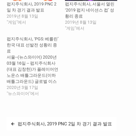
펍지주식회사, 2019 PNC 2
펍지주식회사, 서울서 열린
일 차 경기 결과 발표
‘2019 펍지 네이션스 컵’ 성
2019년 8월 13일
황리 종료
"게임"에서
2019년 8월 13일
"게임"에서
펍지주식회사, ‘PGS: 베를린’
한국 대표 선발전 성황리 종
료
서울--(뉴스와이어) 2020년
03월 16일 -- 펍지주식회사
(대표 김창한)가 플레이어언
노운스 배틀그라운드(이하
배틀그라운드) 글로벌 이스
포츠 대회 ‘PGS(PUBG
2020년 3월 17일
Global Series, 펍지 글로벌
"뉴스와이어"에서
시리즈): 베를린’의 한국 대
표 선발전을 성황리에 마치
고 PGS: 베를린에 출전할 상
위 4개 팀을 공개했다. 3월
글
펍지주식회사, 2019 PNC 2일 차 경기 결과 발표
14일 진행된 파이널 스테이
탐
지 2일 차 최종 경기에서는