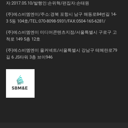
자:2017.05.10/발행인:손위혁/편집자:손태원
(주)에스비엠엔이/주소:경북 포항시 남구 해동로84번길 14-
3 5동 104호/TEL:070-8098-5931/FAX:0504-165-6281/
(주)에스비엠엔이 미디어콘텐츠지점/서울특별시 구로구 고
척로 149 5층 12호
(주)에스비엠엔이 올커넥트/서울특별시 강남구 테헤란로79
길 6 JS타워 3층 브이946