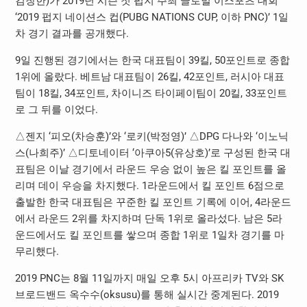
김창한)가 2019년 시즌 첫 펍지 주최 글로벌 이스포츠 대회
‘2019 펍지 네이션스 컵(PUBG NATIONS CUP, 이하 PNC)’ 1일
차 경기 결과를 공개했다.
9일 진행된 경기에서는 한국 대표팀이 39킬, 50포인트로 종합
1위에 올랐다. 베트남 대표팀이 26킬, 42포인트, 러시아 대표
팀이 18킬, 34포인트, 차이니즈 타이페이팀이 20킬, 33포인트
로 그 뒤를 이었다.
△젠지 ‘피오(차승훈)’와 ‘로키(박정영)’ △DPG 다나와 ‘이노닉
스(나희주)’ △디토네이터 ‘아쿠아5(유상호)’로 구성된 한국 대
표팀은 이날 경기에서 라운드 우승 없이 높은 킬 포인트를 올
리며 데이 우승을 차지했다. 1라운드에서 킬 포인트 6점으로
출발한 한국 대표팀은 꾸준한 킬 포인트 기록에 이어, 4라운드
에서 라운드 2위를 차지하며 단독 1위로 올라섰다. 남은 5라
운드에서도 킬 포인트를 쌓으며 종합 1위로 1일차 경기를 마
무리했다.
2019 PNC는 8월 11일까지 매일 오후 5시 아프리카 TV와 SK
브로드밴드 옥수수(oksusu)를 통해 실시간 중계된다. 2019