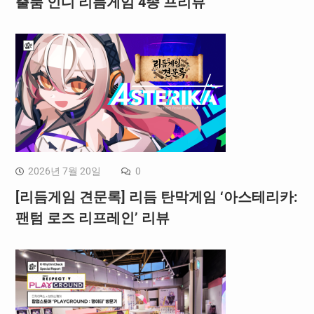
출품 인디 리듬게임 4종 프리뷰
2026년 7월 20일
0
[리듬게임 견문록] 리듬 탄막게임 ‘아스테리카:
팬텀 로즈 리프레인’ 리뷰