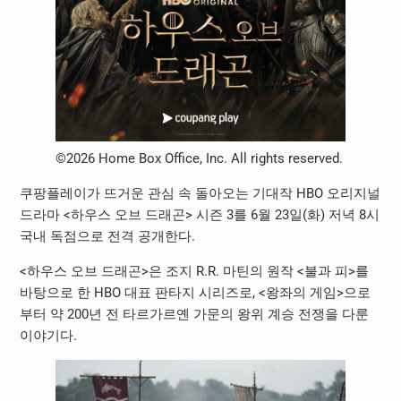
©2026 Home Box Office, Inc. All rights reserved.
쿠팡플레이가 뜨거운 관심 속 돌아오는 기대작 HBO 오리지널
드라마 <하우스 오브 드래곤> 시즌 3를 6월 23일(화) 저녁 8시
국내 독점으로 전격 공개한다.
<하우스 오브 드래곤>은 조지 R.R. 마틴의 원작 <불과 피>를
바탕으로 한 HBO 대표 판타지 시리즈로, <왕좌의 게임>으로
부터 약 200년 전 타르가르옌 가문의 왕위 계승 전쟁을 다룬
이야기다.