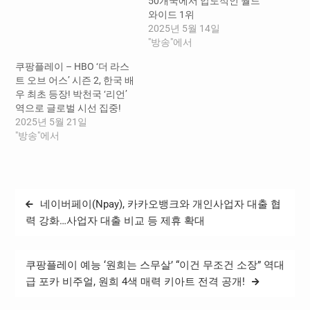
50개국에서 압도적인 월드
와이드 1위
2025년 5월 14일
"방송"에서
쿠팡플레이 – HBO ‘더 라스
트 오브 어스’ 시즌 2, 한국 배
우 최초 등장! 박천국 ‘리언’
역으로 글로벌 시선 집중!
2025년 5월 21일
"방송"에서
글
네이버페이(Npay), 카카오뱅크와 개인사업자 대출 협
탐
력 강화…사업자 대출 비교 등 제휴 확대
색
쿠팡플레이 예능 ‘원희는 스무살’ “이건 무조건 소장” 역대
급 포카 비주얼, 원희 4색 매력 키아트 전격 공개!