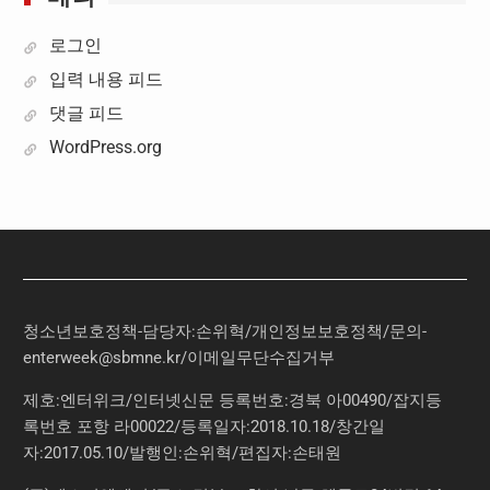
로그인
입력 내용 피드
댓글 피드
WordPress.org
청소년보호정책-담당자:손위혁
/
개인정보보호정책
/
문의
-
enterweek@sbmne.kr
/이메일무단수집거부
제호:엔터위크/인터넷신문 등록번호:경북 아00490/잡지등
록번호 포항 라00022/등록일자:2018.10.18/창간일
자:2017.05.10/발행인:손위혁/편집자:손태원