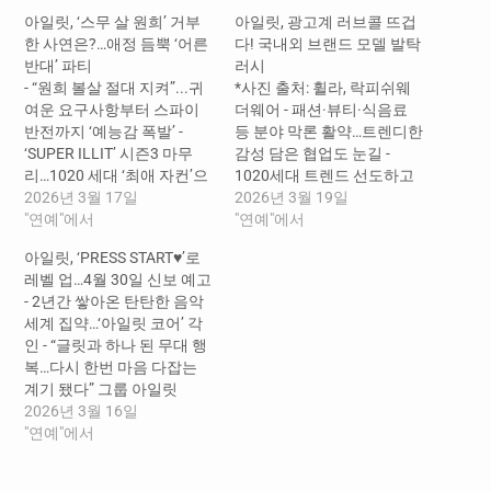
아일릿, ‘스무 살 원희’ 거부
아일릿, 광고계 러브콜 뜨겁
한 사연은?…애정 듬뿍 ‘어른
다! 국내외 브랜드 모델 발탁
반대’ 파티
러시
- “원희 볼살 절대 지켜”...귀
*사진 출처: 휠라, 락피쉬웨
여운 요구사항부터 스파이
더웨어 - 패션·뷰티·식음료
반전까지 ‘예능감 폭발’ -
등 분야 막론 활약…트렌디한
‘SUPER ILLIT’ 시즌3 마무
감성 담은 협업도 눈길 -
리…1020 세대 ‘최애 자컨’으
1020세대 트렌드 선도하고
로 자리매김 그룹 아일릿
2026년 3월 17일
글로벌 존재감 뚜렷 그룹 아
2026년 3월 19일
(ILLIT)이 올해 스무 살이 된
"연예"에서
일릿(ILLIT)이 광고계의 잇
"연예"에서
원희의 ‘어른 선언’을 반대하
단 러브콜을 받으며 ‘대세’로
아일릿, ‘PRESS START♥︎’로
는 이색 파티로 큰 웃음을 선
자리매김하고 있다. 19일 하
레벨 업…4월 30일 신보 예고
사했다. 아일릿(윤아, 민주,
이브 뮤직그룹 레이블 빌리
- 2년간 쌓아온 탄탄한 음악
모카, 원희, 이로하)은 지난
프랩에 따르면 아일릿(윤아,
세계 집약…‘아일릿 코어’ 각
16일 팀 공식 유튜브 채널을
민주, 모카, 원희, 이로하)은
인 - “글릿과 하나 된 무대 행
통해 ‘SUPER ILLIT’ 시즌3
최근 스포츠 브랜드 휠라
복…다시 한번 마음 다잡는
새…
(FILA)의 모델로 발탁됐다.
계기 됐다” 그룹 아일릿
지난 3일에는 이들이…
(ILLIT)이 새 앨범
2026년 3월 16일
‘MAMIHLAPINATAPAI’(마밀
"연예"에서
라피나타파이)를 4월 30일
발표한다. 타이틀곡은 ‘It’s