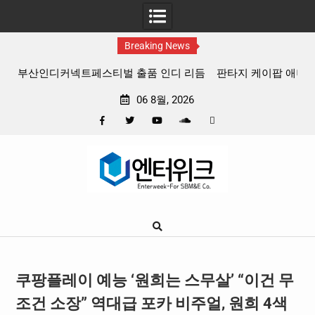
Breaking News
 리듬
판타지 케이팝 애니메이션 ‘고스트밴드’ 8월 26일(수) 개봉
확정, 소울 충만한 메인 포스터 & 메인 예고편 공개
06 8월, 2026
Facebook
Twitter
YouTube
Plus
Pinterest
Skip
Google
to
content
쿠팡플레이 예능 ‘원희는 스무살’ “이건 무
조건 소장” 역대급 포카 비주얼, 원희 4색