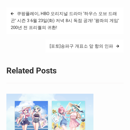
ME’라고 소속사 빌리프랩이
16일 밝혔다. 아일릿(윤아,
글
쿠팡플레이, HBO 오리지널 드라마 ‘하우스 오브 드래
민주, 모카, 원희, 이로하)은
탐
지난 14~15일 서울 송파구
곤’ 시즌 3 6월 23일(화) 저녁 8시 독점 공개! ‘왕좌의 게임’
티켓링크 라이브 아레나(옛
200년 전 프리퀄의 귀환!
색
핸드볼경기장)에서 첫 번
째…
[포토]송파구 개표소 앞 항의 인파
Related Posts