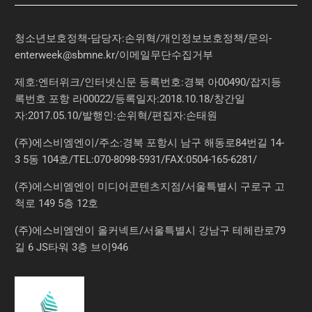
청소년보호정책-담당자:손위혁
/
개인정보보호정책
/
문의
-
enterweek@sbmne.kr
/이메일무단수집거부
제호:엔터위크/인터넷신문 등록번호:경북 아00490/잡지등
록번호 포항 라00022/등록일자:2018.10.18/창간일
자:2017.05.10/발행인:손위혁/편집자:손태원
(주)에스비엠엔이/주소:경북 포항시 남구 해동로84번길 14-
3 5동 104호/TEL:070-8098-5931/FAX:0504-165-6281/
(주)에스비엠엔이 미디어콘텐츠지점/서울특별시 구로구 고
척로 149 5층 12호
(주)에스비엠엔이 올커넥트/서울특별시 강남구 테헤란로79
길 6 JS타워 3층 브이946