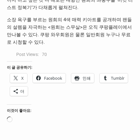
까지 하고 싶은 것 다 해보는 내향인 원희의 좌충우돌 ‘버킷 리
스트 정복기’가 다채롭게 펼쳐진다.
소장 욕구를 부르는 원희의 4색 매력 키아트를 공개하며 팬들
의 설렘을 자극하는 <원희는 스무살>은 오직 쿠팡플레이에서
만나볼 수 있다. 쿠팡 와우회원은 물론 일반회원 누구나 무료
로 시청할 수 있다.
Post Views:
70
이 글 공유하기:
X
Facebook
인쇄
Tumblr
더
이것이 좋아요:
로
드
중...