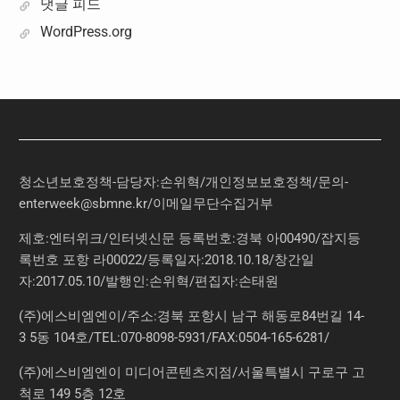
댓글 피드
WordPress.org
청소년보호정책-담당자:손위혁
/
개인정보보호정책
/
문의
-
enterweek@sbmne.kr
/이메일무단수집거부
제호:엔터위크/인터넷신문 등록번호:경북 아00490/잡지등
록번호 포항 라00022/등록일자:2018.10.18/창간일
자:2017.05.10/발행인:손위혁/편집자:손태원
(주)에스비엠엔이/주소:경북 포항시 남구 해동로84번길 14-
3 5동 104호/TEL:070-8098-5931/FAX:0504-165-6281/
(주)에스비엠엔이 미디어콘텐츠지점/서울특별시 구로구 고
척로 149 5층 12호