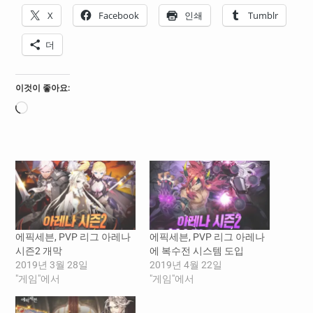
X
Facebook
인쇄
Tumblr
더
이것이 좋아요:
로
드
중...
에픽세븐, PVP 리그 아레나
에픽세븐, PVP 리그 아레나
시즌2 개막
에 복수전 시스템 도입
2019년 3월 28일
2019년 4월 22일
"게임"에서
"게임"에서