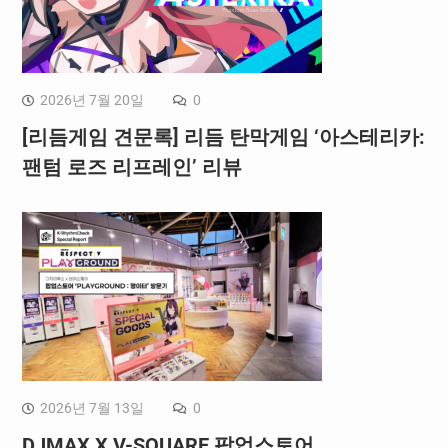
2026년 7월 20일
0
[리듬게임 견문록] 리듬 탄막게임 ‘아스테리카:
팬텀 로즈 리프레인’ 리뷰
2026년 7월 13일
0
DJMAX X V-SQUARE 팝업스토어