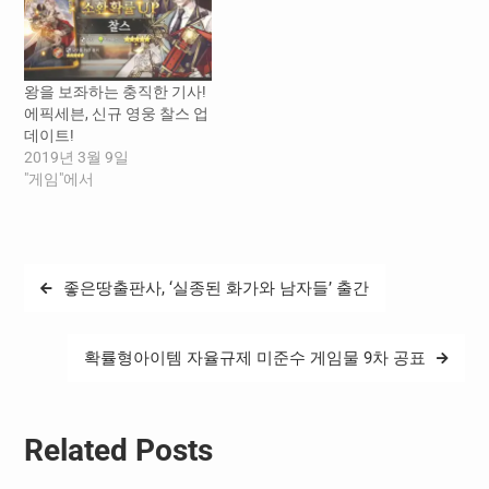
왕을 보좌하는 충직한 기사!
에픽세븐, 신규 영웅 찰스 업
데이트!
2019년 3월 9일
"게임"에서
글
좋은땅출판사, ‘실종된 화가와 남자들’ 출간
탐
색
확률형아이템 자율규제 미준수 게임물 9차 공표
Related Posts