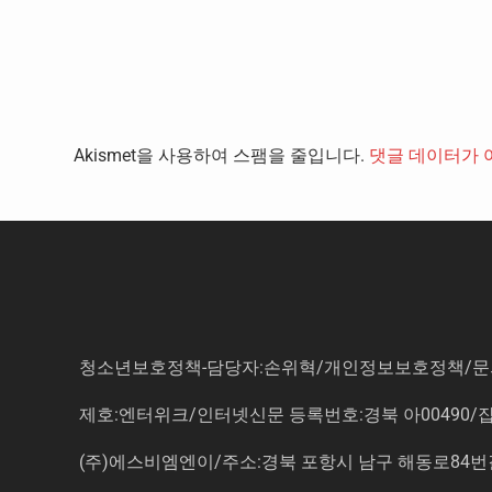
Akismet을 사용하여 스팸을 줄입니다.
댓글 데이터가 
청소년보호정책-담당자:손위혁
/
개인정보보호정책
/
문
제호:엔터위크/인터넷신문 등록번호:경북 아00490/잡지등
(주)에스비엠엔이/주소:경북 포항시 남구 해동로84번길 14-3 5