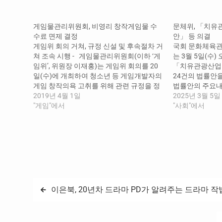
중...
게임물관리위원회, 비영리 창작게임물 수
문체위, 「치유
수료 면제 결정
안」 등 의결
게임위 회의 거쳐, 규정 신설 및 후속절차 거
국회 문화체육관
쳐 조속 시행 - 게임물관리위원회(이하 ‘게
는 3월 5일(수)
임위’, 위원장 이재홍)는 게임위 회의를 20
「치유관광산업 
일(수)에 개최하여 청소년 등 게임개발자의
24건의 법률안
게임 창작의욕 고취를 위해 관련 규정을 정
법률안의 주요내
비하였고, 관보게재 등 후속절차를 완비하
2019년 4월 1일
「치유관광산업 
2025년 3월 5일
여 조속히 시행하기로 하였다. 이날 회의
"게임"에서
안)」은 치유관
"사회"에서
에서는, 위원들 간에 청소년 등이 창작한 비
산업 등의 개념을
영리 목적의 게임물에 대하여 현행…
행계획 수립, 
설에 대한 인증
정 등 지속적인
글
이은북, 20년차 드라마 PD가 알려주는 드라마 작
탐