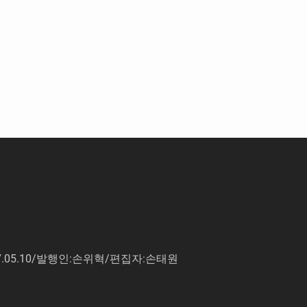
7.05.10/발행인:손위혁/편집자:손태원