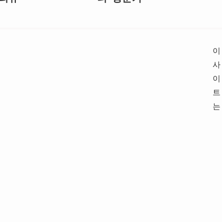
이
사
이
트
는