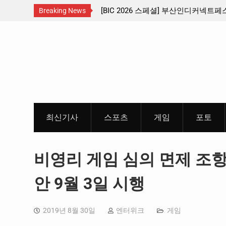
서남부 교통
[BIC 2026 스페셜] 부산인디커넥트페스티벌 출품 인디
Breaking News
리듬게임 4종 프리뷰
Skip
to
content
최신기사
스포츠
게임
포토
비영리 게임 심의 면제 조
안 9월 3일 시행
2019년 8월 30일
엔터위크
게임