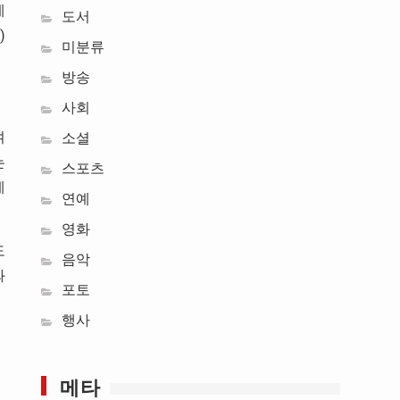
게
도서
)
미분류
방송
사회
여
소셜
는
스포츠
게
연예
영화
도
음악
와
포토
행사
메타