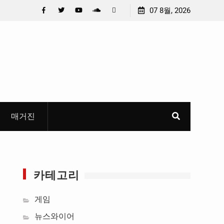
청소년이 만든 U대회 홍보 영상…최종 6편 선정
07 8월, 2026
중요 메일메일 제
들고 지운 ‘홍명보
Facebook
Twitter
YouTube
Plus
Pinterest
혜
Google
매거진
정
카테고리
게임
뉴스와이어