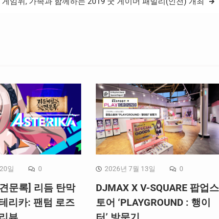
게임위, 가족과 함께하는 2019 굿 게이머 패밀리(인천) 개최
 20일
0
2026년 7월 13일
0
견문록] 리듬 탄막
DJMAX X V-SQUARE 팝업스
테리카: 팬텀 로즈
토어 ‘PLAYGROUND : 행이
 리뷰
터’ 방문기