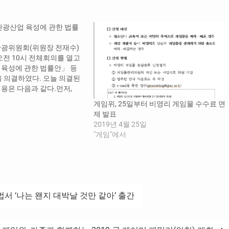
관광산업 육성에 관한 법률
광위원회(위원장 전재수)
 오전 10시 전체회의를 열고
육성에 관한 법률안」 등
을 의결하였다. 오늘 의결된
용은 다음과 같다.먼저,
육성에 관한 법률안(대
게임위, 25일부터 비영리 게임물 수수료 면
광, 치유관광자원, 치유관광
제 발표
 확립하고, 기본계획 및 시
2019년 4월 25일
치유관광사업자 등록, 우수시
"게임"에서
, 치유관광 전문지원기관 지
 개발을 위한 근거를…
법서 ‘나는 왠지 대박날 것만 같아’ 출간