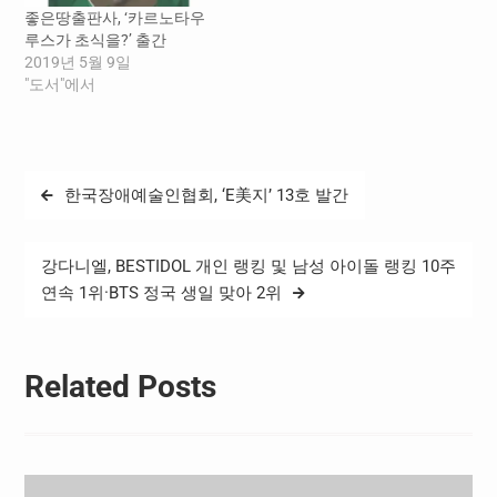
이야기와 바우길 일기,…
좋은땅출판사, ‘카르노타우
루스가 초식을?’ 출간
2019년 5월 9일
"도서"에서
글
한국장애예술인협회, ‘E美지’ 13호 발간
탐
색
강다니엘, BESTIDOL 개인 랭킹 및 남성 아이돌 랭킹 10주
연속 1위·BTS 정국 생일 맞아 2위
Related Posts