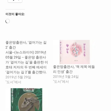
이것이 좋아요:
로
드
중...
좋은땅출판사, ‘걸어가는 길
2’ 출간
서울--(뉴스와이어) 2019년
05월 29일 -- 좋은땅 출판사
가 ‘걸어가는 길’을 출판한 이
좋은땅출판사, ‘책 제목 메들
호태 저자의 두 번째 에세이
리 인생’ 출간
‘걸어가는 길 2’를 출간했다.
2019년 5월 24일
이전 책과 비슷하게 저자가
2019년 5월 29일
"도서"에서
도보여행을 하며 겪은 일들,
"도서"에서
국내의 산들을 오르며 보고
듣고 생각하고 느낀 것들을
일기처럼 정리해 놓았다. 둘
레길 일기와 사계절에 걸친
등산 일기, 선거 때마다 걸은