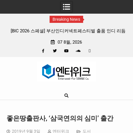
Breaking News
 부산인디커넥트페스티벌 출품 인디 리듬
판타지 케이팝 애니메이션 ‘고스트
 4종 프리뷰
확정, 소울 충만한 메인 포스
07 8월, 2026
Facebook
Twitter
YouTube
Plus
Pinterest
Skip
Google
to
content
좋은땅출판사, ‘삼국연의의 심미’ 출간
2019년 9월 3일
엔터위크
도서