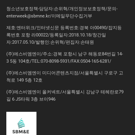
청소년보호정책-담당자:손위혁
/
개인정보보호정책
/
문의
-
enterweek@sbmne.kr
/이메일무단수집거부
제호:엔터위크/인터넷신문 등록번호:경북 아00490/잡지등
록번호 포항 라00022/등록일자:2018.10.18/창간일
자:2017.05.10/발행인:손위혁/편집자:손태원
(주)에스비엠엔이/주소:경북 포항시 남구 해동로84번길 14-
3 5동 104호/TEL:070-8098-5931/FAX:0504-165-6281/
(주)에스비엠엔이 미디어콘텐츠지점/서울특별시 구로구 고
척로 149 5층 12호
(주)에스비엠엔이 올커넥트/서울특별시 강남구 테헤란로79
길 6 JS타워 3층 브이946