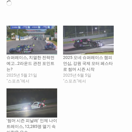
로
드
중...
슈퍼레이스, 치열한 전략전
2025 오네 슈퍼레이스 챔피
예고…2라운드 관전 포인트
언십, 강원 국제 모터 페스타
는?
로 썸머 시즌 시작
2025년 5월 21일
2025년 6월 5일
"스포츠"에서
"스포츠"에서
‘썸머 시즌 피날레’ 인제 나이
트레이스, 12,285명 열기 속