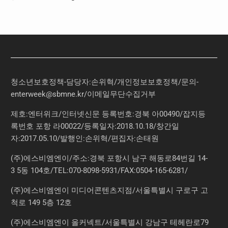
청소년보호정책-담당자:손위혁
/
개인정보보호정책
/
문의
-
enterweek@sbmne.kr
/이메일무단수집거부
제호:엔터위크/인터넷신문 등록번호:경북 아00490/잡지등
록번호 포항 라00022/등록일자:2018.10.18/창간일
자:2017.05.10/발행인:손위혁/편집자:손태원
(주)에스비엠엔이/주소:경북 포항시 남구 해동로84번길 14-
3 5동 104호/TEL:070-8098-5931/FAX:0504-165-6281/
(주)에스비엠엔이 미디어콘텐츠지점/서울특별시 구로구 고
척로 149 5층 12호
(주)에스비엠엔이 올커넥트/서울특별시 강남구 테헤란로79