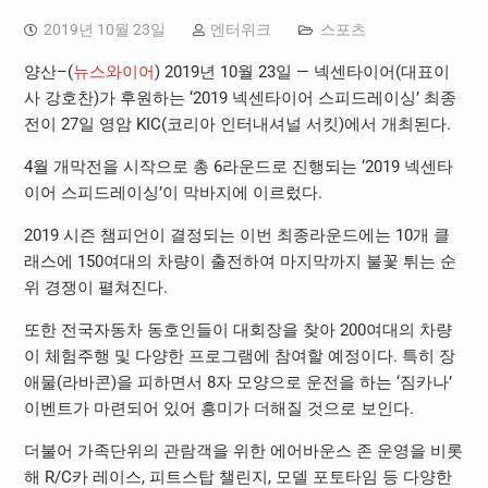
2019년 10월 23일
엔터위크
스포츠
양산–(
뉴스와이어
) 2019년 10월 23일 — 넥센타이어(대표이
사 강호찬)가 후원하는 ‘2019 넥센타이어 스피드레이싱’ 최종
전이 27일 영암 KIC(코리아 인터내셔널 서킷)에서 개최된다.
4월 개막전을 시작으로 총 6라운드로 진행되는 ‘2019 넥센타
이어 스피드레이싱’이 막바지에 이르렀다.
2019 시즌 챔피언이 결정되는 이번 최종라운드에는 10개 클
래스에 150여대의 차량이 출전하여 마지막까지 불꽃 튀는 순
위 경쟁이 펼쳐진다.
또한 전국자동차 동호인들이 대회장을 찾아 200여대의 차량
이 체험주행 및 다양한 프로그램에 참여할 예정이다. 특히 장
애물(라바콘)을 피하면서 8자 모양으로 운전을 하는 ‘짐카나’
이벤트가 마련되어 있어 흥미가 더해질 것으로 보인다.
더불어 가족단위의 관람객을 위한 에어바운스 존 운영을 비롯
해 R/C카 레이스, 피트스탑 챌린지, 모델 포토타임 등 다양한