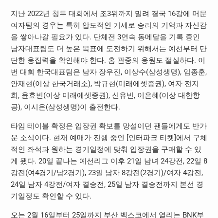
지난 2022년 청두 대회에서 조3위까지 밀려 결국 16강에 머문
여자팀의 경우는 특히 압도적인 기세로 승리의 기억과 자신감
을 쌓아나갈 필요가 있다. 단체전 3연속 동메달을 기록 중인
남자대표팀도 더 높은 목표에 도전하기 위해서는 예선부터 단
단한 응집력을 확인해야 한다. 홈 관중의 응원도 절실하다. 이
번 대회 한국대표팀은 남자 장우진, 이상수(삼성생명), 임종훈,
안재현(이상 한국거래소), 박규현(미래에셋증권), 여자 전지
희, 윤효빈(이상 미래에셋증권), 신유빈, 이은혜(이상 대한항
공), 이시온(삼성생명)이 출전한다.
타임 테이블 확정은 입장권 확보를 망설이던 팬들에게도 반가
운 소식이다. 현재 예매가 진행 중인 [인터파크 티켓]에서 구체
적인 좌석과 원하는 경기일정에 맞춰 입장권을 구매할 수 있
게 됐다. 20일 끝나는 예선리그 이후 21일 남녀 24강전, 22일 8
강전(여4경기/남2경기), 23일 남자 8강전(2경기)/여자 4강전,
24일 남자 4강전/여자 결승전, 25일 남자 결승전까지 본선 경
기일정도 확인할 수 있다.
오는 2월 16일부터 25일까지 부산 벡스코에서 열리는 BNK부