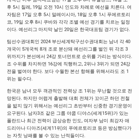
후 5시 칠레, 19일 오전 10시 인도와 차례로 예선을 치른다. 여
자팀은 17일 오후 5시 말레이시아, 18일 오후 1시 푸에르토리
코, 19일 오후 8시 쿠바와 각각 조별 예선 경기를 치르는 일정
이다. 예선리그 마지막 날인 20일은 한국대표팀 경기가 없다.
팀선수권대회인 2024 부산세계탁구선수권대회는 남녀 각 40
개국이 5개국씩 8개 조로 분산돼 예선리그를 벌인 뒤 각조 3
위까지가 본선에서 24강 토너먼트로 순위를 가리는 방식이다.
조 수위를 차지하면 16강에 직행하고, 2위나 3위가 되면 24강
전을 벌여야 한다. 보다 수월한 본선 항해를 위해서라도 조 1
위는 필수다.
한국은 남녀 모두 객관적인 전력상 조 1위는 무난할 것으로 전
망된다. 하지만 어렵게 출발해 대회 전체가 꼬이곤 하던 전철
을 밟지 않기 위해서는 예선리그 초반부터 신중한 경기운영이
요구된다. 남자3조 같은 그룹 야쿱 디야스(세계15위)가 있는
폴란드나 최근 전력이 급상승한 인도, 여자부 남미 최강자 애
드리아나 디아즈(세계11위)의 푸에르토리코 등은 방심했다가
는 자칫 낭패를 볼 수 있는 난적들이다.