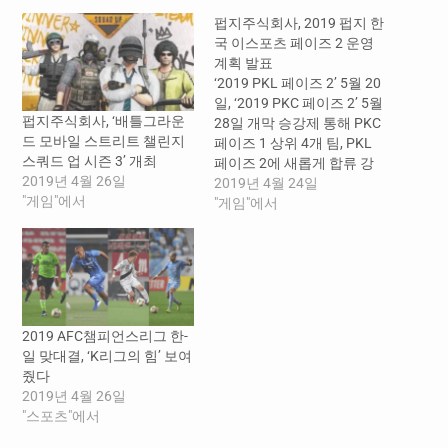
펍지주식회사, 2019 펍지 한
국 이스포츠 페이즈 2 운영
계획 발표
‘2019 PKL 페이즈 2’ 5월 20
일, ‘2019 PKC 페이즈 2’ 5월
펍지주식회사, ‘배틀그라운
28일 개막 승강제 통해 PKC
드 모바일 스트리트 챌린지
페이즈 1 상위 4개 팀, PKL
스쿼드 업 시즌 3’ 개최
페이즈 2에 새롭게 합류 강
2019년 4월 26일
성진 기자 -- 펍지주식회사
2019년 4월 24일
"게임"에서
(대표 김창한)가 ‘2019 펍지
"게임"에서
한국 이스포츠 페이즈
(Phase) 2’ 운영 계획을 발표
했다고 24일 밝혔다. 2019
펍지 코리아 리그(PUBG
KOREA LEAGUE, 이하 PKL)
는…
2019 AFC챔피언스리그 한-
일 맞대결, ‘K리그의 힘’ 보여
줬다
2019년 4월 26일
"스포츠"에서