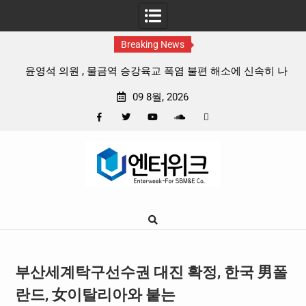
Breaking News
 건
윤영석 의원 , 물금역 승강육교 폭염 불편 해소에 신속히 나
서
09 8월, 2026
Facebook
Twitter
YouTube
Plus
Pinterest
Skip
Google
to
content
부산세계탁구선수권 대진 확정, 한국 男폴
란드, 女이탈리아와 붙는