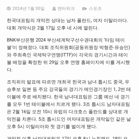
2024년 1월 30일
엔터위크
스포츠
한국대표팀의 개막전 상대는 남자 폴란드, 여자 이탈리아다.
대회 개막식은 2월 17일 오후 네 시에 열린다.
BNK부산은행 2024 부산세계탁구선수권대회의 ‘타임 테이
블’이 정해졌다. 대회 조직위원회(공동위원장 박형준‧유승민)
와 주최측인 국제탁구연맹(ITTF)이 각국의 경기시간과 테이
블 배정을 확정한 뒤 29일 오후 연맹 홈페이지에 이를 게시했
다.
조직위의 발표에 따르면 개최국 한국과 남녀 톱시드 중국, 우
승후보 일본 등 주요 강국들의 경기가 메인경기장인 1, 2번 테
이블에 주로 배치됐다. 한국 남녀대표팀은 그룹 예선 네 경기
를 모두 1번 테이블에서 치르게 됐다. 3조 톱시드 남자대표팀
은 2월 16일 오전 10시 유럽의 다크호스 폴란드를 상대로 개
막전을 치른다. 5조 톱시드인 여자대표팀은 개막일인 같은 날
오후 5시 이탈리아와 첫 경기를 벌이게 됐다.
개막전 이후 남자대표팀은 17일 오후 8시 뉴질랜드, 18일 오