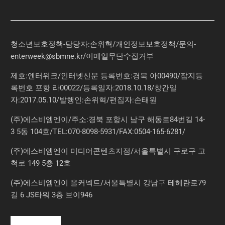
청소년보호정책-담당자:손위혁
/
개인정보보호정책
/
문의
-
enterweek@sbmne.kr
/이메일무단수집거부
제호:엔터위크/인터넷신문 등록번호:경북 아00490/잡지등
록번호 포항 라00022/등록일자:2018.10.18/창간일
자:2017.05.10/발행인:손위혁/편집자:손태원
(주)에스비엠엔이/주소:경북 포항시 남구 해동로84번길 14-
3 5동 104호/TEL:070-8098-5931/FAX:0504-165-6281/
(주)에스비엠엔이 미디어콘텐츠지점/서울특별시 구로구 고
척로 149 5층 12호
(주)에스비엠엔이 올커넥트/서울특별시 강남구 테헤란로79
길 6 JS타워 3층 브이946