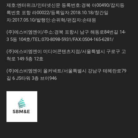
제호:엔터위크/인터넷신문 등록번호:경북 아00490/잡지등
록번호 포항 라00022/등록일자:2018.10.18/창간일
자:2017.05.10/발행인:손위혁/편집자:손태원
(주)에스비엠엔이/주소:경북 포항시 남구 해동로84번길 14-
3 5동 104호/TEL:070-8098-5931/FAX:0504-165-6281/
(주)에스비엠엔이 미디어콘텐츠지점/서울특별시 구로구 고
척로 149 5층 12호
(주)에스비엠엔이 올커넥트/서울특별시 강남구 테헤란로79
길 6 JS타워 3층 브이946