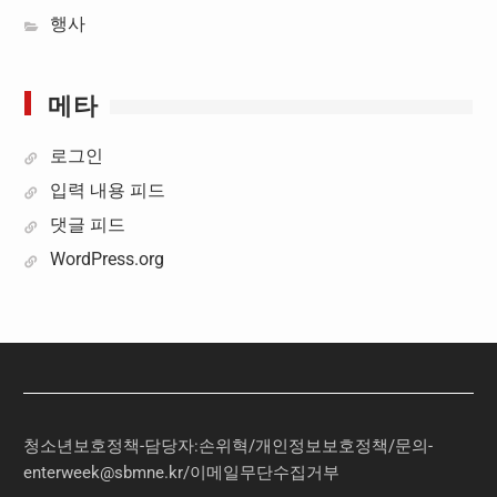
행사
메타
로그인
입력 내용 피드
댓글 피드
WordPress.org
청소년보호정책-담당자:손위혁
/
개인정보보호정책
/
문의
-
enterweek@sbmne.kr
/이메일무단수집거부