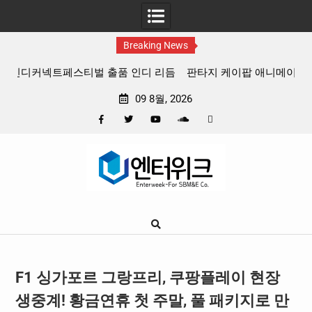
Breaking News
 리듬
판타지 케이팝 애니메이션 ‘고스트밴드’ 8월 26일(수) 개봉
확정, 소울 충만한 메인 포스터 & 메인 예고편 공개
09 8월, 2026
Facebook
Twitter
YouTube
Plus
Pinterest
Skip
Google
to
content
F1 싱가포르 그랑프리, 쿠팡플레이 현장
생중계! 황금연휴 첫 주말, 풀 패키지로 만