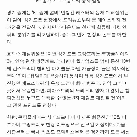
F1 싱가포르 그랑프리 중계 일정
경기 중계는 ‘F1 중계 콤비’ 안형진 캐스터와 윤재수 해설위원
이 맡아, 싱가포르 현장에서 프리뷰쇼부터 본 레이스까지 전
과정을 전달한다. 진세민 아나운서도 현지에 합류해 서킷 안
팎의 분위기를 리포팅하며, 중계 화면에 현장의 온도를 더한
다.
윤재수 해설위원은 “이번 싱가포르 그랑프리는 쿠팡플레이의
3년 연속 현장 생중계로, 맥라렌이 윌리엄스를 넘어 통산 10번
째 컨스트럭터 챔피언 타이틀을 따낼 가능성이 높은 역사적인
무대”라며, “유일하게 우승하지 못하며 유독 싱가포르에서 부
진했던 베르스타펜의 우승 도전이 최대 변수다. 만약 그가 이
곳에서 우승한다면, 피아스트리와 노리스의 양자 대결이던 챔
피언십은 누구도 예측할 수 없는 3자 대결로 재편될 것”이라
고 관전 포인트를 전했다.
한편, 쿠팡플레이는 싱가포르에 이어 시즌 최종전인 12월 아
부다비 그랑프리도 현장 리포팅으로 선보일 예정이다. 다음
시즌부터는 국내 최초로 프랙티스부터 본 경기까지 모든 세션