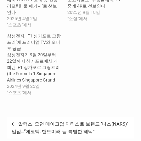
리포팅! ‘풀 패키지’로 선보
중계 4K로 선보인다
인다
2025년 9월 18일
2025년 4월 2일
"소셜"에서
"스포츠"에서
삼성전자, ‘F1 싱가포르 그랑
프리’에 프리미엄 TV와 오디
오 공급
삼성전자가 9월 20일부터
22일까지 싱가포르에서 개
최된 ‘F1 싱가포르 그랑프리
(the Formula 1 Singapore
Airlines Singapore Grand
Prix 2024)’에 프리미엄 TV
2024년 9월 25일
와 오디오를 공급했다. 싱가
"스포츠"에서
포르 그랑프리는 밤에 도심
한복판의 스트리트 서킷에
서 진행되는 나이트 레이스
로 유명하며, 전 세계에서 약
글
알럭스, 모던 메이크업 아티스트 브랜드 ‘나스(NARS)’
30만 명의 관람객이 찾는 대
탐
형 스포츠 이벤트다. 삼성전
입점…“에코백, 핸드미러 등 특별한 혜택”
자는 500대 이상의 최신형
색