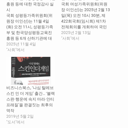
흥원 등에 대한 국정감사 실
국회 여성가족위원회(위원
시
장 이인선)는 2025년 2월 13
국회 성평등가족위원회(위
일(목) 오전 10시 30분, 제
원장 이인선)는 11월 4일
422회국회(임시회) 제1차
(화) 오전 11시, 성평등가족
전체회의를 개회하여 국민
부 및 한국양성평등교육진
의힘 간사 선임, 소위원회 위
2025년 2월 13일
흥원 등 6개 산하기관에 대
원 개선, 법안 및 청원 상정,
"사회"에서
한 국정감사를 실시하였다.
2025년 11월 4일
여성가족부 및 산하기관의
이인선 위원장은 국정감사
"사회"에서
업무보고를 받고, 주요 정책
를 시작하며, 지난 10월 1일
및 현안에 대하여 논의하는
정부조직 개편에 따라 부처
시간을 가졌다. 국민의힘 간
의 기능이 확대된 만큼 이번
사로 서범수 위원을 새로 선
국정감사를 통해 성평등가
임하였고, 예산결산심사소
족부 및 산하 기관은 위원들
위원회 및 청원심사소위원
의 질의사항과 고견을 기관
회 위원장으로 선출하였으
비즈니스북스, ‘나심 탈레브
운영에 충실히 반영하고, 지
며, 김선민 위원의 사임과…
스킨 인 더 게임’ 출간… ‘블랙
적된 문제점은 적극 시정함
스완·행운에 속지 마라·안티
으로써 기관의 발전을 위한…
프래질’을 완결짓는 최후의
역작
2019년 5월 2일
"도서"에서