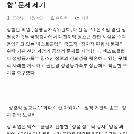
향 ’ 문제 제기
2025년 11월 4일
손위혁
사회
장철민 의원
(
성평등가족위원회
,
대전 동구
)
은
4
일 열린 성
평등가족부 국정감사에서 대전지역 청소년 관련 시설을 수탁
운영하고 있는 넥스트클럽의 종교적
·
정치적 편향성 문제와
위탁 기관 선정 과정의 공정성 문제를 지적했다
.
넥스트클럽
이 성평등가족부 청소년 정책의 신뢰성을 훼손하고 있는 구체
적 사례를 제시하고 원민경 성평등가족부 장관에게 확실한 조
치를 촉구했다
.
‘
성경적 성교육
’, ‘
좌파 예산 따와야
’
… 정책 기관의 종교
·
정
치 편향 노골화
장 의원은 넥스트클럽이 진행한
‘
성품 성교육 강사
‘
양상 과
정에서
“
여성가족부의 누가 북한과 연결돼 있다
”, “
모든 돈이