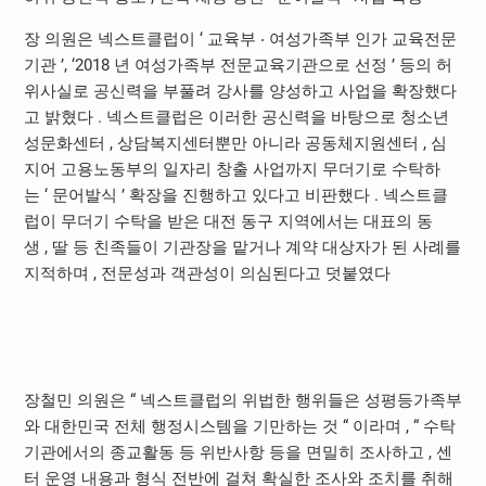
장 의원은 넥스트클럽이
‘
교육부 ‧ 여성가족부 인가 교육전문
기관
’, ‘2018
년 여성가족부 전문교육기관으로 선정
’
등의 허
위사실로 공신력을 부풀려 강사를 양성하고 사업을 확장했다
고 밝혔다
.
넥스트클럽은 이러한 공신력을 바탕으로 청소년
성문화센터
,
상담복지센터뿐만 아니라 공동체지원센터
,
심
지어 고용노동부의 일자리 창출 사업까지 무더기로 수탁하
는
‘
문어발식
’
확장을 진행하고 있다고 비판했다
.
넥스트클
럽이 무더기 수탁을 받은 대전 동구 지역에서는 대표의 동
생
,
딸 등 친족들이 기관장을 맡거나 계약 대상자가 된 사례를
지적하며
,
전문성과 객관성이 의심된다고 덧붙였다
장철민 의원은
“
넥스트클럽의 위법한 행위들은 성평등가족부
와 대한민국 전체 행정시스템을 기만하는 것
“
이라며
, “
수탁
기관에서의 종교활동 등 위반사항 등을 면밀히 조사하고
,
센
터 운영 내용과 형식 전반에 걸쳐 확실한 조사와 조치를 취해