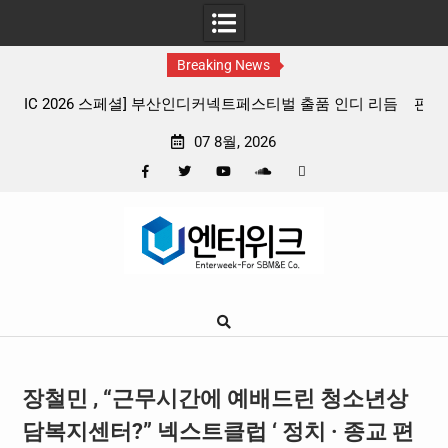
Breaking News
 리듬
판타지 케이팝 애니메이션 ‘고스트밴드’ 8월 26일(수) 개봉
확정, 소울 충만한 메인 포스터 & 메인 예고편 공개
07 8월, 2026
Facebook
Twitter
YouTube
Plus
Pinterest
Skip
Google
to
content
장철민 , “근무시간에 예배드린 청소년상
담복지센터?” 넥스트클럽 ‘ 정치 · 종교 편