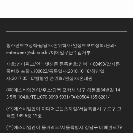
청소년보호정책-담당자:손위혁
/
개인정보보호정책
/
문의
-
enterweek@sbmne.kr
/이메일무단수집거부
제호:엔터위크/인터넷신문 등록번호:경북 아00490/잡지등
록번호 포항 라00022/등록일자:2018.10.18/창간일
자:2017.05.10/발행인:손위혁/편집자:손태원
(주)에스비엠엔이/주소:경북 포항시 남구 해동로84번길 14-
3 5동 104호/TEL:070-8098-5931/FAX:0504-165-6281/
(주)에스비엠엔이 미디어콘텐츠지점/서울특별시 구로구 고
척로 149 5층 12호
(주)에스비엠엔이 올커넥트/서울특별시 강남구 테헤란로79