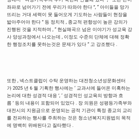
좌파로 넘어가기 전에 우리가 따와야 한다
”, “
아이들을 망가
뜨리는 거대 세력이 못 들어오게 기도하는 사람들이 현장을
밟아주어야 한다
”
등 정치적
,
종교적 편향성이 높은 강의가
진행된 것을 지적하며
, “
현실왜곡으 넘은 이야기가 성교육 강
사 양성과정에서 나오는데
,
이정도 수준의 단체에 대해 정확
한 행정조치를 못하는것은 문제가 있다
“
고 강조했다
.
또한
,
넥스트클럽이 수탁 운영하는 대전청소년성문화센터
가
2025
년
6
월 기획한 행사에는
‘
교과서에 들어온 미혹하는
논리에 대한 성경적 대응
’, ‘
성경적인 성교육의 방향과 흐
름
’
등의 내용이 포함되어 있었다
.
장 의원은 성평등가족부와
대전시의 지원금으로 운영되는 공적 기관이 특정 종교의 교리
를 전파하는 행사를 주최하는 것은 청소년복지지원법의 목적
에 명백히 위배된다고 질타했다
.