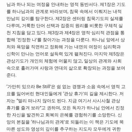
님과 하나 되는 여정을 안내하는 영적 동반서다. 제1장은 기도
를 하나님과의 관계로 바라보며, 침묵 속에서 이뤄지는 내적
만남의 깊이를 탐구한다. 제2장은 센터링 침묵기도의 실제를
다루며, 거룩한 단어 선택과 집중의 원리를 비롯한 구체적 실
천 지침을 담고 있다. 제3장과 제4장은 영적·심리적 관점을 통
합해 ‘진정한 나’를 찾아가는 과정을 다룬다. 하나님 앞에서 상
처와 욕망을 직면하고 정화해 가는 내면의 여정이 심리학과
신학이 만나는 언어로 설득력 있게 펼쳐진다. 마지막 제5장은
관상기도가 개인의 체험에 머물지 않고, 일상의 관계와 사회
속으로 흘러가며 사랑과 연대의 삶으로 확장되는 과정을 보여
준다.
‘가만히 있으라 Be Still’은 쉼 없는 경쟁과 소음 속에서 영적 고
요를 잃어버린 현대인들에게 ‘관상 휴가’의 길을 제시한다. 저
자는 “멀리 떠나지 않아도 된다. 지금 여기서 사시사철 관상
휴가를 즐겨 보라”고 권하며, 모든 독자가 하나님 안에서 진정
한 자신을 발견하고 회복의 은혜를 경험하기를 소망한다. 신
앙의 본질을 ‘하나님과의 관계’로 되돌리는 이 책은 기도에 목
마른 성도와 영성의 깊이를 추구하는 지도자 모두에게 귀한