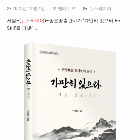
2025년 11월 4일
엔터위크
뉴스와이어
서울–(
뉴스와이어
)–좋은땅출판사가 ‘가만히 있으라 Be
Still’을 펴냈다.