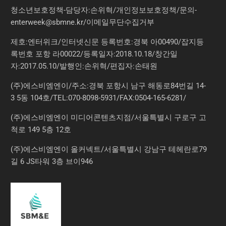
청소년보호정책-담당자:손위혁
/
개인정보보호정책
/
문의
-
enterweek@sbmne.kr
/이메일무단수집거부
제호:엔터위크/인터넷신문 등록번호:경북 아00490/잡지등
록번호 포항 라00022/등록일자:2018.10.18/창간일
자:2017.05.10/발행인:손위혁/편집자:손태원
(주)에스비엠엔이/주소:경북 포항시 남구 해동로84번길 14-
3 5동 104호/TEL:070-8098-5931/FAX:0504-165-6281/
(주)에스비엠엔이 미디어콘텐츠지점/서울특별시 구로구 고
척로 149 5층 12호
(주)에스비엠엔이 올커넥트/서울특별시 강남구 테헤란로79
길 6 JS타워 3층 브이946