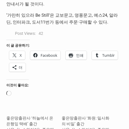
안내서가 될 것이다.
‘가만히 있으라 Be Still’은 교보문고, 영풍문고, 예스24, 알라
딘, 인터파크, 도서11번가 등에서 주문·구매할 수 있다.
Post Views:
42
이 글 공유하기:
X
Facebook
인쇄
Tumblr
더
이것이 좋아요:
로
드
중...
좋은땅출판사 ‘하늘에서 온
좋은땅출판사 ‘화원: 밀사화
은행잎 택배’ 출간
의 비밀’ 출간