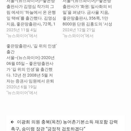
서울--(뉴스와이어)--좋은땅
서울--(뉴스와이어)--좋은땅
출판사가 김영심 작가의 그
출판사가 ‘화원: 밀사화의 비
림 에세이 ‘하늘에서 온 은행
밀’을 펴냈다. 금사율 지음,
잎 택배’를 출간했다. 김영심
좋은땅출판사, 356쪽, 1만
지음, 좋은땅출판사, 72쪽, 1
8000원 단원 김홍도의 ‘서성
만6800원 이 작품은 노랗게
2025년 11월 4일
우렵’, 윤두서의 ‘자화상’은
2024년 12월 21일
물든 은행잎 한 장이 하늘에
"뉴스와이어"에서
그저 단순한 그림이 아니었
"뉴스와이어"에서
서 내려오는 장면으로부터
다. 우리가 교과서에서 한 번
좋은땅출판사, ‘길 위의 인생’
시작된다. 작가는 그 한 잎에
쯤 봤을 법한 그림들을 이 책
출간
담긴 ‘순환의 의미’를 통해 삶
에서 만큼은 ‘기이한 시각’으
서울--(뉴스와이어) 2020년
과 죽음, 사랑과 기억을 따뜻
로 볼 필요가 있다. ‘화원: 밀
06월 05일 -- 좋은땅출판사
하게 엮어낸다. 김영심 작가
사화의 비밀’은 ‘2015 대한
가 ‘길 위의 인생’을 출간했
는 웰다잉 전문 강사이자 애
민국 스토리 공모대전 대상
다. 12년 전 2008년 5월 저
도상담사로 활동하며 수많
수상작’을 소설로 새롭게 창
자는 증권사 임원에서 은퇴
은 이별의 순간을…
작, 역사적 사실에 작가의 상
후 택시기사로 새로운 인생
2020년 6월 19일
상력을…
을 시작하였다. 그때부터 저
"뉴스와이어"에서
자는 택시기사로서의 애환,
손님들과 주고받은 대화와
에피소드, 운전을 하며 느낀
인생에 대한 단상들을 글로
글
이광희 의원 충북(옥천) 농어촌기본소득 재포함 강력
적어 남겨 두었다. 자동차를
탐
운전하여 손님을 목적지까
촉구, 송미령 장관 “긍정적 검토하겠다“