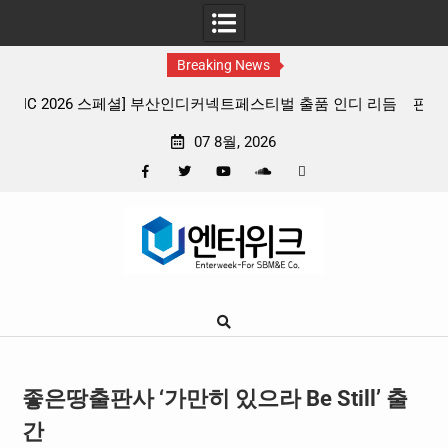
Breaking News
 리듬
판타지 케이팝 애니메이션 ‘고스트밴드’ 8월 26일(수) 개봉
확정, 소울 충만한 메인 포스터 & 메인 예고편 공개
07 8월, 2026
Facebook
Twitter
YouTube
Plus
Pinterest
Skip
Google
to
content
좋은땅출판사 ‘가만히 있으라 Be Still’ 출
간