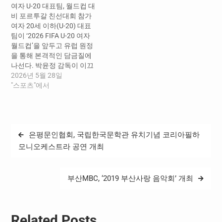
여자 U-20 대표팀, 월드컵 대
정한 여자 U-20 대표팀은 3
그 소속으로 여자 A대표팀에
비 포르투갈 친선대회 참가
월 14일 인천공항을 통해 중
서도 활약하는 케이시 유진
여자 20세 이하(U-20) 대표
국 하이난으로 출국해 25일
페어가 지난 U-17 아시안컵
팀이 ‘2026 FIFA U-20 여자
까지 훈련을 진행한 뒤 26일
에 이어 명단에 포함됐다. 그
월드컵’을 앞두고 유럽 원정
결전지인 태국 방콕으로 이
러나 팀의 주장이자 핵심 공
을 통해 본격적인 담금질에
동한다. 대표팀은 북한, 우즈
격수였던 원주은(울산현대
나선다. 박윤정 감독이 이끄
베키스탄,…
고)은…
는 여자 U-20 대표팀은 오는
2026년 5월 28일
6월 1일부터 10일까지 포르
"스포츠"에서
투갈 포르투에서 열리는 ‘포
르투갈축구협회 초청 대
회’에 참가한다. 이번 대회에
서 대표팀은 3일 포르투갈
글
은평문인협회, 국립한국문학관 유치기념 코리아필하
U-20 대표팀, 6일 브라질 U-
탐
20 대표팀, 9일 핀란드 U-23
모니오케스트라 공연 개최
대표팀과 차례로 맞붙으며…
색
부산MBC, ‘2019 부산사랑 음악회’ 개최
Related Posts