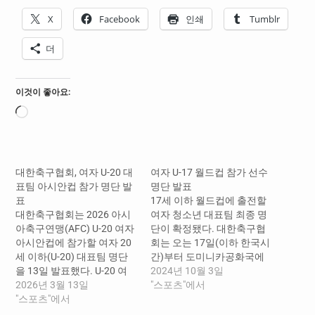
X
Facebook
인쇄
Tumblr
더
이것이 좋아요:
로
드
중...
대한축구협회, 여자 U-20 대
여자 U-17 월드컵 참가 선수
표팀 아시안컵 참가 명단 발
명단 발표
표
17세 이하 월드컵에 출전할
대한축구협회는 2026 아시
여자 청소년 대표팀 최종 명
아축구연맹(AFC) U-20 여자
단이 확정됐다. 대한축구협
아시안컵에 참가할 여자 20
회는 오는 17일(이하 한국시
세 이하(U-20) 대표팀 명단
간)부터 도미니카공화국에
을 13일 발표했다. U-20 여
서 열리는 2024 FIFA 여자 U-
2024년 10월 3일
자 아시안컵은 4월 1일부터
2026년 3월 13일
17 월드컵에 출전할 선수 명
"스포츠"에서
4월 18일까지 태국 방콕에
"스포츠"에서
단을 3일 발표했다. 21명 참
서 열린다. 최종 명단을 확
가 엔트리에는 미국 프로리