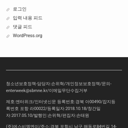
로그인
입력 내용 피드
댓글 피드
WordPress.org
청소년보호정책-담당자:손위혁
/
개인정보보호정책
/
문의
-
enterweek@sbmne.kr
/이메일무단수집거부
제호:엔터위크/인터넷신문 등록번호:경북 아00490/잡지등
록번호 포항 라00022/등록일자:2018.10.18/창간일
자:2017.05.10/발행인:손위혁/편집자:손태원
(주)에스비엠엔이/주소:경북 포항시 남구 해동로84번길 14-