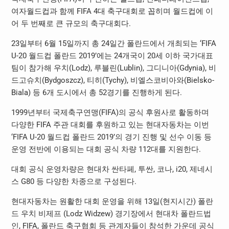
여자월드컵과 함께 FIFA 4대 축구대회로 꼽히며 월드컵에 이
어 두 번째로 큰 규모의 축구대회다.
23일부터 6월 15일까지 총 24일간 폴란드에서 개최되는 ‘FIFA
U-20 월드컵 폴란드 2019’에는 24개국이 20세 이하 국가대표
팀이 참가해 우치(Lodz), 루블린(Lublin), 그디니아(Gdynia), 비
드고슈치(Bydgoszcz), 티히(Tychy), 비엘스코비아와(Bielsko-
Biala) 등 6개 도시에서 총 52경기를 진행하게 된다.
1999년부터 국제축구연맹(FIFA)의 공식 후원사로 활동하며
다양한 FIFA 주관 대회를 후원하고 있는 현대자동차는 이번
‘FIFA U-20 월드컵 폴란드 2019’의 경기 진행 및 선수 이동 등
운영 전반에 이용되는 대회 공식 차량 112대를 지원한다.
대회 공식 운영차량은 현대차 싼타페, 투싼, 코나, i20, 제네시
스 G80 등 다양한 차종으로 구성된다.
현대자동차는 원활한 대회 운영을 위해 13일(현지시간) 폴란
드 우치 비제프 (Lodz Widzew) 경기장에서 현대차 폴란드법
인, FIFA, 폴란드 축구협회 등 관계자들이 참석한 가운데 공식