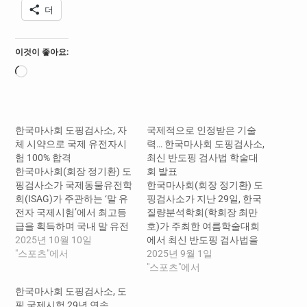
더
이것이 좋아요:
로
드
중...
한국마사회 도핑검사소, 자
국제적으로 인정받은 기술
체 시약으로 국제 유전자시
력… 한국마사회 도핑검사소,
험 100% 합격
최신 반도핑 검사법 학술대
한국마사회(회장 정기환) 도
회 발표
핑검사소가 국제동물유전학
한국마사회(회장 정기환) 도
회(ISAG)가 주관하는 ‘말 유
핑검사소가 지난 29일, 한국
전자 국제시험’에서 최고등
질량분석학회(학회장 최만
급을 획득하며 국내 말 유전
호)가 주최한 여름학술대회
자 분석 기술의 위상을 다시
2025년 10월 10일
에서 최신 반도핑 검사법을
한번 세계에 각인시켰다고
"스포츠"에서
발표하며, 국내외 학계의 주
2025년 9월 1일
밝혔다. 말 유전자 국제시
목을 받았다고 밝혔다. 한
"스포츠"에서
험은 국제동물유전학회
국질량분석학회는 질량분석
한국마사회 도핑검사소, 도
(ISAG)가 2년마다 실시하
학 발전을 도모하고 질량분
핑 국제시험 29년 연속