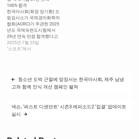
며, 각국 유전자검사 기관들
석을 기반으로 하는 다양한
100% 합격
이 미지의 말 시료 20두를 대
분야의 연구와 기술 보급을
한국마사회(회장 정기환) 도
상으로 유전자형 분석 능력
위해 2004년에 설립되었
핑검사소가 국제경마화학자
을 겨루는 방식이다. 올해 시
다. 이번 여름학술대회는 8
협회(AORC)가 주관한 2025
험에는 전 세계 약 100개 기
월 27일부터 3일간 진행됐
년도 국제숙련도시험에서
관이 참가했으며, 한국마사
으며, 화학, 약학, 독성학, 지
29년 연속 만점 합격했다고
회는 1998년 첫 참가 이후
질학, 물리학, 환경학 등 폭넓
24일 밝혔다. AORC 국제숙
2025년 7월 25일
올해까지 15회 연속 최고등
은 분야의 전문가들이 참가
련도시험은 실제 경주마 도
"스포츠"에서
급을 달성했다. 이는…
해 지식과 경험을 교류했다.
핑검사 환경과 유사한 조건
한국마사회 도핑검사소는
에서 시료에 포함된 금지약
마지막 날인 29일, 법과학 분
물의 정확한 검출 능력을 평
야 심포지엄에서 경주마 도
가 및 검증하는 프로그램이
핑검사와 관련된 최신…
글
청소년 도박 근절에 앞장서는 한국마사회, 제주 남녕
다. 1976년부터 경주마 도핑
탐
검사를 시작한 한국마사회
고와 함께 인식 개선 캠페인 펼쳐
는 지난 97년부터 국제시험
색
에 참가해 올해까지 29년 연
속 100% 만점 합격을 달성했
넥슨, ‘퍼스트 디센던트’ 시즌3 에피소드2 ‘집결’ 업데이트
다. 특히 올해 시험에서는…
실시