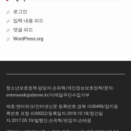
로그인
입력 내용 피드
댓글 피드
WordPress.org
청소년보호정책-담당자:손위혁
/
개인정보보호정책
/
문의
-
enterweek@sbmne.kr
/이메일무단수집거부
제호:엔터위크/인터넷신문 등록번호:경북 아00490/잡지등
록번호 포항 라00022/등록일자:2018.10.18/창간일
자:2017.05.10/발행인:손위혁/편집자:손태원