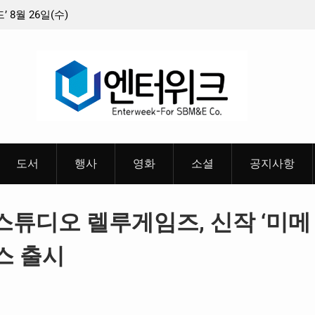
수)
충청 청소년이 만든 U대회 홍보 영상…최종 6편 선정
중
편 공
들
도서
행사
영화
소셜
공지사항
튜디오 렐루게임즈, 신작 ‘미메
세스 출시