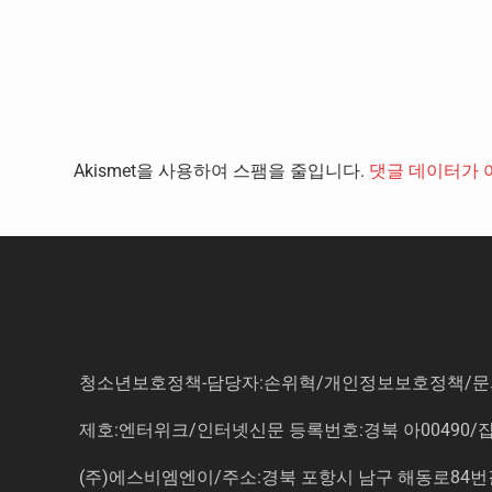
Akismet을 사용하여 스팸을 줄입니다.
댓글 데이터가 
청소년보호정책-담당자:손위혁
/
개인정보보호정책
/
문
제호:엔터위크/인터넷신문 등록번호:경북 아00490/잡지등
(주)에스비엠엔이/주소:경북 포항시 남구 해동로84번길 14-3 5