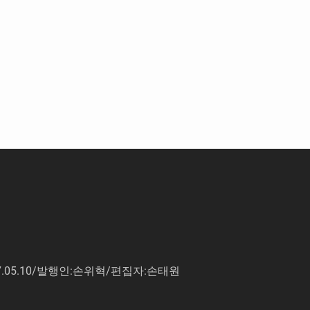
7.05.10/발행인:손위혁/편집자:손태원