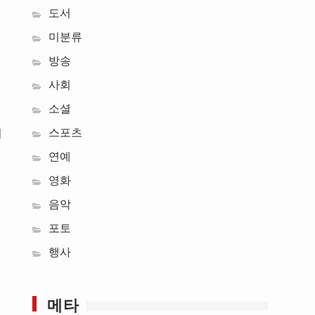
도서
미분류
방송
사회
소셜
스포츠
되
연예
영화
음악
포토
행사
메타