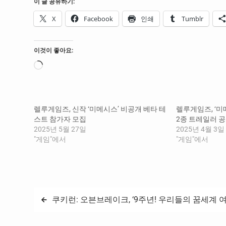
이 글 공유하기:
X
Facebook
인쇄
Tumblr
이것이 좋아요:
로
드
중...
렐루게임즈, 신작 ‘미메시스’ 비공개 베타 테
렐루게임즈, ‘미메
스트 참가자 모집
2종 트레일러 
2025년 5월 27일
2025년 4월 3일
"게임"에서
"게임"에서
글
쿠키런: 오븐브레이크, ‘9주년! 우리들의 꿈세계 여
탐