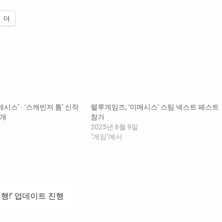
더
시스’ · ‘스캐빈저 톰’ 신작
렐루게임즈, ‘미메시스’ 스팀 넥스트 페스트
공개
참가
2025년 6월 9일
"게임"에서
행!’ 업데이트 진행