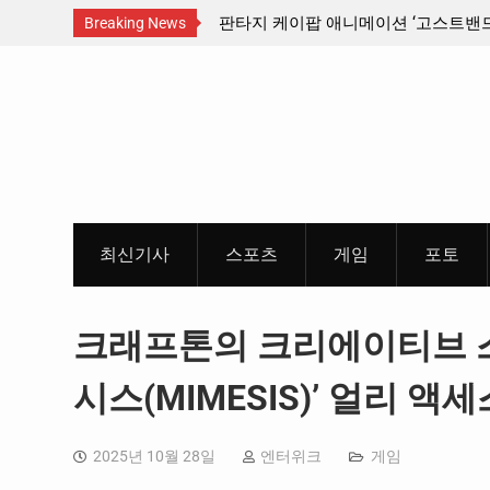
스티벌 출품 인디
판타지 케이팝 애니메이션 ‘고스트밴드’ 8월 26일(
Breaking News
개봉 확정, 소울 충만한 메인 포스터 & 메인 예고
Skip
개
to
content
최신기사
스포츠
게임
포토
크래프톤의 크리에이티브 스
시스(MIMESIS)’ 얼리 액
2025년 10월 28일
엔터위크
게임