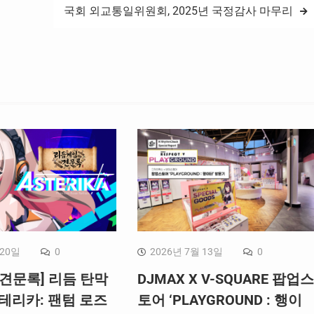
국회 외교통일위원회, 2025년 국정감사 마무리
 20일
0
2026년 7월 13일
0
견문록] 리듬 탄막
DJMAX X V-SQUARE 팝업스
테리카: 팬텀 로즈
토어 ‘PLAYGROUND : 행이