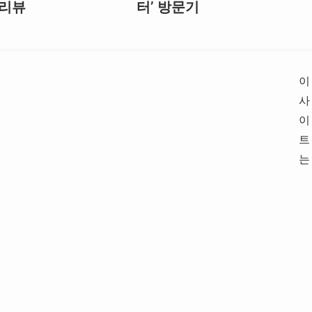
 리뷰
터’ 방문기
이
사
이
트
는