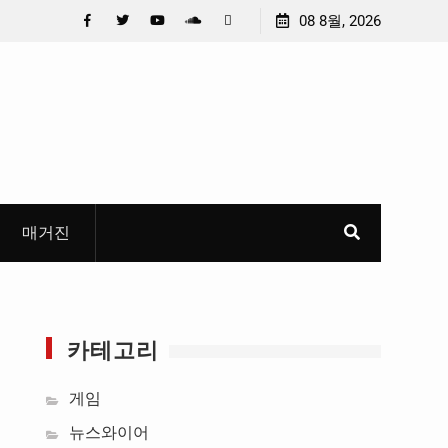
요 메일메일 제목정준호 의원, 축구협회 슬그머니 만
08 8월, 2026
안호영 의원 ,
고 지운 ‘홍명보 특례’ 홍명보에 쏟아진 20년 무한 특
건설계획에 
Facebook
Twitter
YouTube
Plus
Pinterest
혜
Google
매거진
카테고리
게임
뉴스와이어