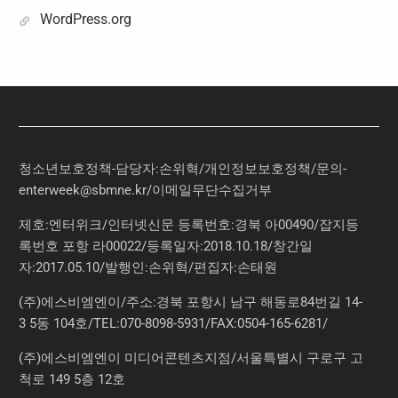
WordPress.org
청소년보호정책-담당자:손위혁
/
개인정보보호정책
/
문의
-
enterweek@sbmne.kr
/이메일무단수집거부
제호:엔터위크/인터넷신문 등록번호:경북 아00490/잡지등
록번호 포항 라00022/등록일자:2018.10.18/창간일
자:2017.05.10/발행인:손위혁/편집자:손태원
(주)에스비엠엔이/주소:경북 포항시 남구 해동로84번길 14-
3 5동 104호/TEL:070-8098-5931/FAX:0504-165-6281/
(주)에스비엠엔이 미디어콘텐츠지점/서울특별시 구로구 고
척로 149 5층 12호