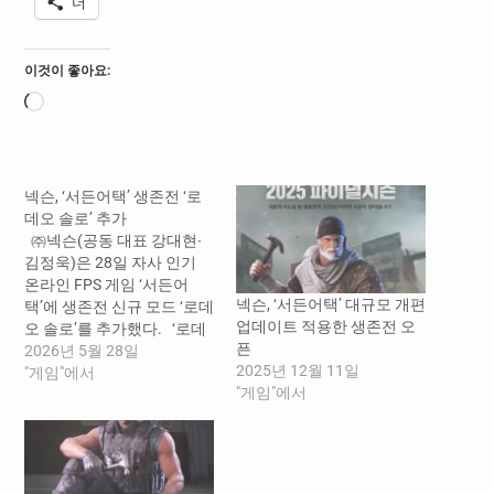
더
이것이 좋아요:
로
드
중...
넥슨, ‘서든어택’ 생존전 ‘로
데오 솔로’ 추가
㈜넥슨(공동 대표 강대현∙
김정욱)은 28일 자사 인기
온라인 FPS 게임 ‘서든어
넥슨, ‘서든어택’ 대규모 개편
택’에 생존전 신규 모드 ‘로데
업데이트 적용한 생존전 오
오 솔로’를 추가했다. ‘로데
픈
오 솔로’는 기존 듀오 중심의
2026년 5월 28일
2025년 12월 11일
생존전 전장 ‘로데오’를 개인
"게임"에서
"게임"에서
전으로 즐길 수 있는 신규 콘
텐츠다. 최대 10인의 이용자
가 대결에 참여하며, 매칭은
솔로 모드와 듀오 모드를 분
리해 진행한다. 이를 기념해