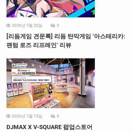
2026년 7월 20일
0
[리듬게임 견문록] 리듬 탄막게임 ‘아스테리카:
팬텀 로즈 리프레인’ 리뷰
2026년 7월 13일
0
DJMAX X V-SQUARE 팝업스토어