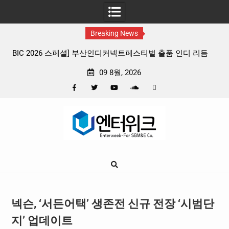
Breaking News
 리듬
판타지 케이팝 애니메이션 ‘고스트밴드’ 8월 26일(수) 개봉
확정, 소울 충만한 메인 포스터 & 메인 예고편 공개
09 8월, 2026
Facebook
Twitter
YouTube
Plus
Pinterest
Skip
Google
to
content
넥슨, ‘서든어택’ 생존전 신규 전장 ‘시범단
지’ 업데이트