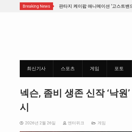
산인디커넥트페스티벌 출품 인디
판타지 케이팝 애니메이션 ‘고스트밴드’ 
Breaking News
개봉 확정, 소울 충만한 메인 포스터 &
Skip
개
to
content
최신기사
스포츠
게임
포토
넥슨, 좀비 생존 신작 ‘낙원’
시
2026년 2월 26일
엔터위크
게임