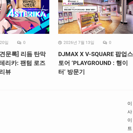
 20일
0
2026년 7월 13일
0
견문록] 리듬 탄막
DJMAX X V-SQUARE 팝업스
테리카: 팬텀 로즈
토어 ‘PLAYGROUND : 행이
 리뷰
터’ 방문기
이
사
이
트