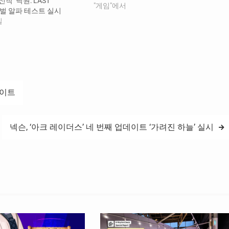
작 ‘낙원: LAST
서브 브랜드로, 개발 초기 단계부터 빠르게
"게임"에서
글로벌 알파 테스트 실시
선보여 유저와 함께 호흡하며 만들어가는
일
것을 지향하고 있다. 이날 민트로켓 공식 유
튜브 채널을 통해…
데이트
넥슨, ‘아크 레이더스’ 네 번째 업데이트 ‘가려진 하늘’ 실시