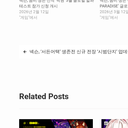
넥슨, 좀비 생존 신작 ‘낙원’ 3월 글로벌 알파
넥슨, 좀비 생존 신
테스트 참가 신청 개시
PARADISE’ 
2026년 2월 12일
2026년 3월 12
"게임"에서
"게임"에서
글
넥슨, ‘서든어택’ 생존전 신규 전장 ‘시범단지’ 업
탐
색
Related Posts