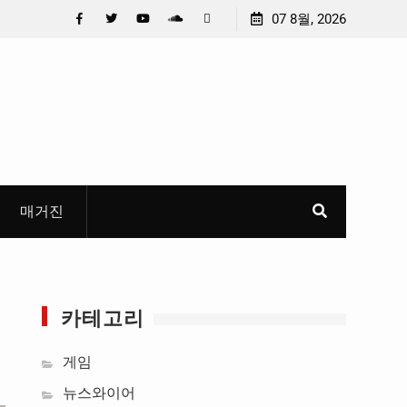
 선정
중요 메일메일 제목정준호 의원, 축구협회 슬그머니 만
07 8월, 2026
들고 지운 ‘홍명보 특례’ 홍명보에 쏟아진 20년 무한 특
Facebook
Twitter
YouTube
Plus
Pinterest
혜
Google
매거진
카테고리
게임
뉴스와이어