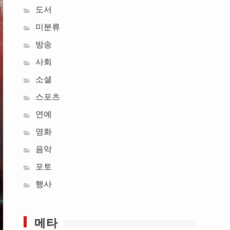
도서
미분류
방송
사회
소셜
스포츠
연예
영화
음악
포토
행사
메타