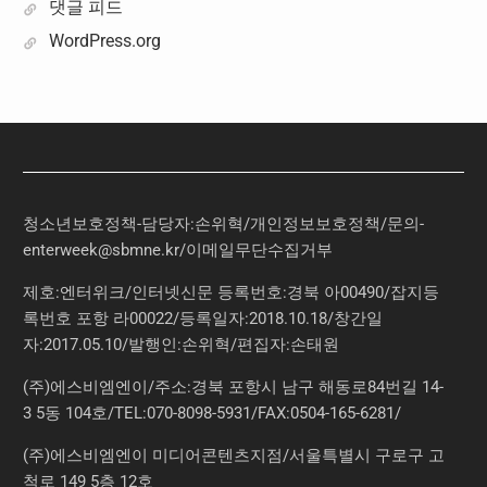
댓글 피드
WordPress.org
청소년보호정책-담당자:손위혁
/
개인정보보호정책
/
문의
-
enterweek@sbmne.kr
/이메일무단수집거부
제호:엔터위크/인터넷신문 등록번호:경북 아00490/잡지등
록번호 포항 라00022/등록일자:2018.10.18/창간일
자:2017.05.10/발행인:손위혁/편집자:손태원
(주)에스비엠엔이/주소:경북 포항시 남구 해동로84번길 14-
3 5동 104호/TEL:070-8098-5931/FAX:0504-165-6281/
(주)에스비엠엔이 미디어콘텐츠지점/서울특별시 구로구 고
척로 149 5층 12호