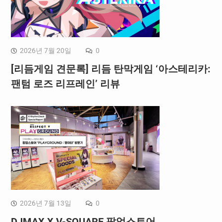
2026년 7월 20일
0
[리듬게임 견문록] 리듬 탄막게임 ‘아스테리카:
팬텀 로즈 리프레인’ 리뷰
2026년 7월 13일
0
DJMAX X V-SQUARE 팝업스토어