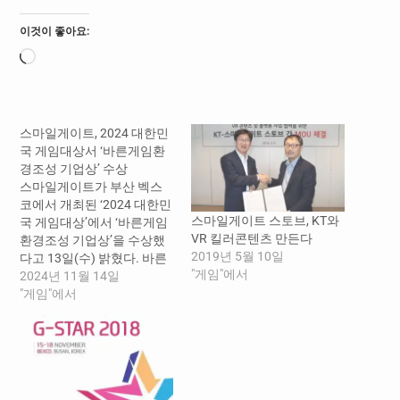
이것이 좋아요:
로
드
중...
스마일게이트, 2024 대한민
국 게임대상서 ‘바른게임환
경조성 기업상’ 수상
스마일게이트가 부산 벡스
코에서 개최된 ‘2024 대한민
스마일게이트 스토브, KT와
국 게임대상’에서 ‘바른게임
VR 킬러콘텐츠 만든다
환경조성 기업상’을 수상했
2019년 5월 10일
다고 13일(수) 밝혔다. 바른
"게임"에서
게임환경조성 기업상은 올
2024년 11월 14일
바른 게임 서비스 환경을 조
"게임"에서
성하고, 게임산업의 발전을
위해 상생과 협력을 이끌어
온 기업을 선정하고 널리 알
리기 위해 올해 게임대상에
신설됐다. 스마일게이트는