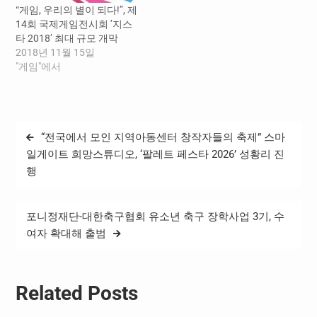
글로벌 ESD 플랫폼 ‘스토브
“게임, 우리의 별이 되다!”, 제
스토어’를 운영하고 있으며,
14회 국제게임전시회 ’지스
창작자와 유저를 아우르는
타 2018’ 최대 규모 개막
오픈 플랫폼으로서 인디게
2018년 11월 15일
임 창작자 지원에 힘써왔다.
"게임"에서
…
글
“전국에서 모인 지역아동센터 창작자들의 축제” 스마
탐
일게이트 희망스튜디오, ‘팔레트 페스타 2026’ 성황리 진
행
색
포니정재단-대한축구협회 유소년 축구 장학사업 3기, 수
여자 확대해 출범
Related Posts