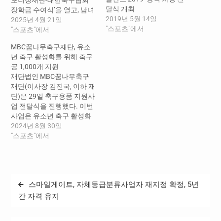
달식 개최
장학금 수여식’을 열고, 남녀
2019년 5월 14일
중학교 선수 60명에게 장학
2025년 4월 21일
"스포츠"에서
금을 전달했다. 대상자는 로
"스포츠"에서
페스 토마스(목포FCU15),
MBC꿈나무축구재단, 유소
한호담(경남보물섬남해축
년 축구 활성화를 위해 축구
구클럽U15) 등 남자 선수 44
공 1,000개 지원
명과 조안(울산현대청운중)
재단법인 MBC꿈나무축구
등 여자 선수 16명으로 1인
재단(이사장 김진국, 이하 재
당 200만원씩 총 1억 2천만
단)은 29일 축구용품 지원사
원이 주어졌다. 선수들의 지
업 전달식을 진행했다. 이번
난해 활약을 바탕으로 시도
사업은 유소년 축구 활성화
협회, K리그 유스팀, 한국여
를 위해 전국의 지역아동센
2024년 8월 30일
자축구연맹, KFA 골든에이
터 100개소에 축구공과 공
"스포츠"에서
지 훈련 담당…
기펌프 등 2,200만 원 상당
의 축구용품을 지원한다. 전
달식 행사에는 김진국 이사
장을 비롯해 각 지역아동센
글
스마일게이트, 자체등급분류사업자 재지정 확정, 5년
터를 대표해 사업 위탁수행
탐
기관인 한국지역아동센터연
간 자격 유지
합회의 옥경원 대표, MBC 안
색
형준 사장 등이 참석했다. 재