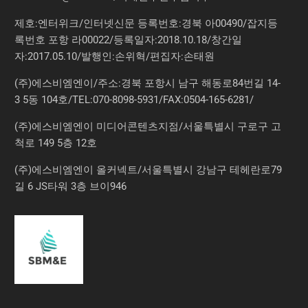
제호:엔터위크/인터넷신문 등록번호:경북 아00490/잡지등
록번호 포항 라00022/등록일자:2018.10.18/창간일
자:2017.05.10/발행인:손위혁/편집자:손태원
(주)에스비엠엔이/주소:경북 포항시 남구 해동로84번길 14-
3 5동 104호/TEL:070-8098-5931/FAX:0504-165-6281/
(주)에스비엠엔이 미디어콘텐츠지점/서울특별시 구로구 고
척로 149 5층 12호
(주)에스비엠엔이 올커넥트/서울특별시 강남구 테헤란로79
길 6 JS타워 3층 브이946