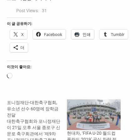
Post Views:
31
이 글 공유하기:
X
Facebook
인쇄
Tumblr
더
이것이 좋아요:
로
드
중...
포니정재단-대한축구협회,
유소년 선수 60명에 장학금
전달
대한축구협회와 포니정재단
이 21일 오후 서울 종로구 신
현대차, ‘FIFA U-20 월드컵
문로 축구회관에서 ‘제9차
폴란드 2019’ 공식 차량 전
포니정재단-대한축구협회