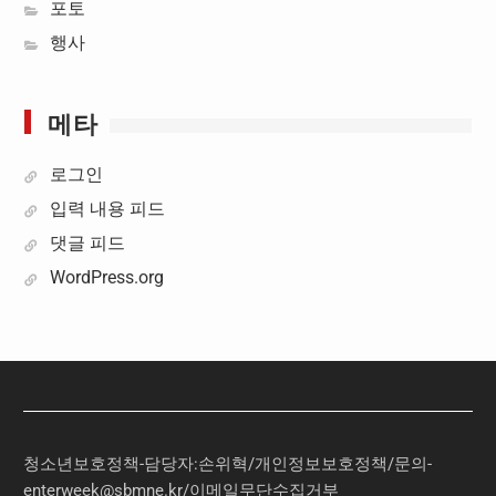
포토
행사
메타
로그인
입력 내용 피드
댓글 피드
WordPress.org
청소년보호정책-담당자:손위혁
/
개인정보보호정책
/
문의
-
enterweek@sbmne.kr
/이메일무단수집거부