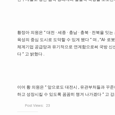
황정아 의원은
“
대전
·
세종
·
충남
·
충북
·
전북을 잇는 
육성의 중심 도시로 도약할 수 있게 됐다
”
며
, “AI·
로
체계기업 공급망과 유기적으로 연계함으로써 국방 신산
다
”
고 밝혔다
.
이어 황 의원은
“
앞으로도 대전시
,
유관부처들과 꾸준히
하고 성장시킬 수 있도록 꼼꼼히 챙겨 나가겠다
”
고 
Post Views:
23