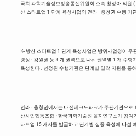
국회 과학기술정보방송통신위원회 소속 황정아 의원
(
산 스타트업
1
단계 육성사업의 전라
·
충청권 수행 기
K-
방산 스타트업
1
단계 육성사업은 방위사업청이 주
경상
·
강원권 등
3
개 권역으로 나눠 권역별
1
개 수행
육성한다
.
선정된 수행기관은 단계별 밀착 지원을 통
전라
·
충청권에서는 대전테크노파크가 주관기관으로 
산사업협동조합
·
한국과학기술원 을지연구소가 참여
타트업
15
개사를 발굴하고 단계별 집중 육성에 나설