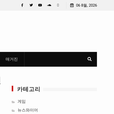
 선정
중요 메일메일 제목정준호 의원, 축구협회 슬그머니 만
06 8월, 2026
들고 지운 ‘홍명보 특례’ 홍명보에 쏟아진 20년 무한 특
Facebook
Twitter
YouTube
Plus
Pinterest
혜
Google
매거진
선
카테고리
게임
뉴스와이어