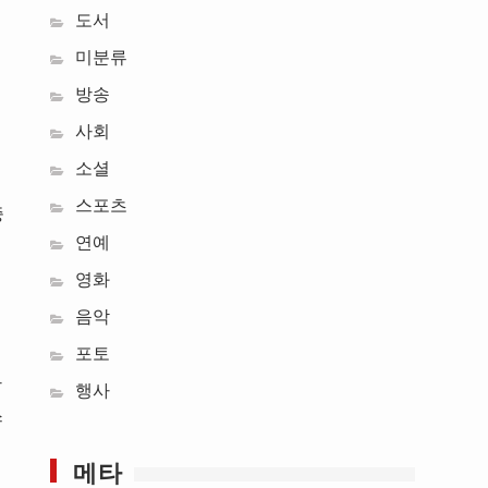
도서
미분류
방송
사회
소셜
스포츠
중
연예
영화
음악
포토
방
행사
스
메타