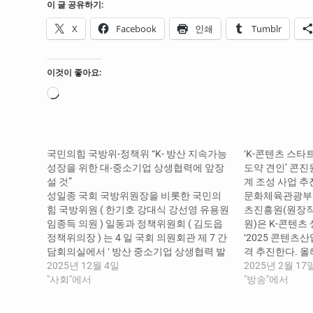
이 글 공유하기:
X
Facebook
인쇄
Tumblr
이것이 좋아요:
로
드
중...
국민의힘 국방위-정책위 “K- 방산 지속가능
‘K-콘텐츠 스타
성장을 위한 대‧중소기업 상생협력에 앞장
도약 견인’ 콘진
설 것”
계 조성 사업 추
성일종 국회 국방위원장을 비롯한 국민의
문화체육관광부(
힘 국방위원 ( 한기호 강대식 강선영 유용원
츠진흥원(원장직
임종득 의원 ) 일동과 정책위원회 ( 김도읍
원)은 K-콘텐츠
정책위의장 ) 는 4 일 국회 의원회관 제 7 간
‘2025 콘텐츠
담회의실에서 ‘ 방산 중소기업 상생협력 발
격 추진한다. 
전 간담회 ’ 를 열고 K- 방산 대 ‧ 중소기업 간
2025년 12월 4일
사업은 총 215
2025년 2월 17
상생을 위한 논의에 본격적인 시동을 걸었
"사회"에서
트업 지원(사업화
"방송"에서
다 .…
원 ▲인프라 운영
등 콘텐츠 분야