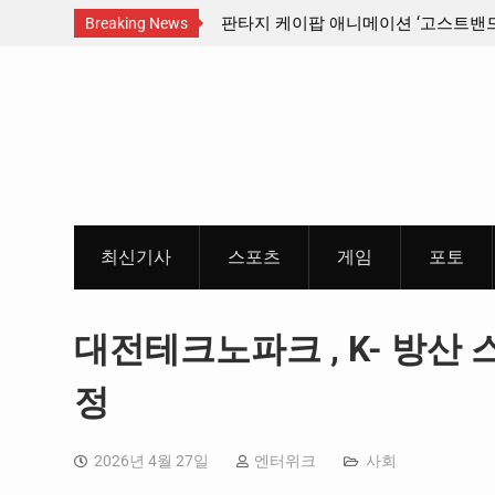
산인디커넥트페스티벌 출품 인디
판타지 케이팝 애니메이션 ‘고스트밴드’ 
Breaking News
개봉 확정, 소울 충만한 메인 포스터 &
Skip
개
to
content
최신기사
스포츠
게임
포토
대전테크노파크 , K- 방산 
정
2026년 4월 27일
엔터위크
사회