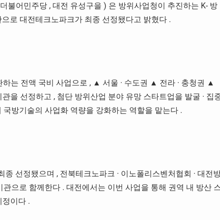
더불어민주당
,
대전 유성구을
)
은 방위사업청이 추진하는
K-
방
관으로 대전테크노파크가 최종 선정됐다고 밝혔다
.
관하는 전액 국비 사업으로
,
▲ 서울
·
수도권 ▲ 전라
·
충청권 ▲
기관을 선정하고
,
첨단 방위산업 분야 유망 스타트업을 발굴
·
집
해 국방기술의 사업화 역량을 강화하는 역할을 맡는다
.
최종 선정됐으며
,
전북테크노파크
·
이노폴리스벤처협회
·
대전
기관으로 함께한다
.
대전에서는 이번 사업을 통해 권역 내 방산 
 예정이다
.