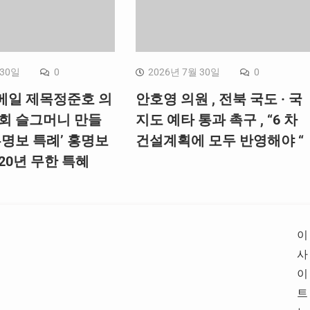
 30일
0
2026년 7월 30일
0
메일 제목정준호 의
안호영 의원 , 전북 국도 · 국
협회 슬그머니 만들
지도 예타 통과 촉구 , “6 차
홍명보 특례’ 홍명보
건설계획에 모두 반영해야 “
20년 무한 특혜
이
사
이
트