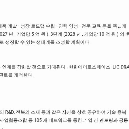
제품 개발
·
성장 로드맵 수립
·
인력 양성
·
전문 교육 등을 폭넓게
2027
년
,
기업당
5
억 원
), 3
단계
(2028
년
,
기업당
10
억 원
)
의 
로 성장할 수 있는 생태계를 조성할 계획이다
.
화 연계를 강화할 것으로 기대된다
.
한화에어로스페이스
·LIG D&
판로를 개척한다
.
전의
R&D,
전북의 소재 등과 같은 자산을 상호 공유하여 기술 융복
사업협동조합 등
105
개 네트워크를 통한 기업 간 멘토링과 공동
한다
.