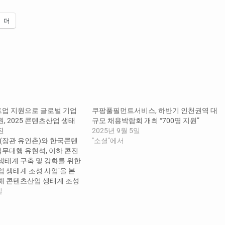
더
트업 지원으로 글로벌 기업
쿠팡풀필먼트서비스, 하반기 인천권역 대
원, 2025 콘텐츠산업 생태
규모 채용박람회 개최 “700명 지원”
진
2025년 9월 5일
장관 유인촌)와 한국콘텐
"소셜"에서
무대행 유현석, 이하 콘진
 생태계 구축 및 강화를 위한
산업 생태계 조성 사업’을 본
올해 콘텐츠산업 생태계 조성
억 원 규모로, ▲콘텐츠 스타
일
 지원) ▲글로벌 진출 지
(입주실 및 인프라 제공)
 스타트업의 성장을 위한 지