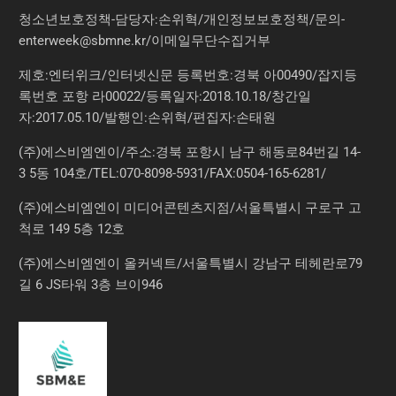
청소년보호정책-담당자:손위혁
/
개인정보보호정책
/
문의
-
enterweek@sbmne.kr
/이메일무단수집거부
제호:엔터위크/인터넷신문 등록번호:경북 아00490/잡지등
록번호 포항 라00022/등록일자:2018.10.18/창간일
자:2017.05.10/발행인:손위혁/편집자:손태원
(주)에스비엠엔이/주소:경북 포항시 남구 해동로84번길 14-
3 5동 104호/TEL:070-8098-5931/FAX:0504-165-6281/
(주)에스비엠엔이 미디어콘텐츠지점/서울특별시 구로구 고
척로 149 5층 12호
(주)에스비엠엔이 올커넥트/서울특별시 강남구 테헤란로79
길 6 JS타워 3층 브이946