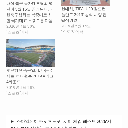
나설 축구 국가대표팀의 명
현대차, ‘FIFA U-20 월드컵
단이 5월 16일 공개된다. 대
폴란드 2019’ 공식 차량 전
한축구협회는 북중미로 향
달식 개최
할 국가대표 스쿼드를 다음
2019년 5월 14일
달 16일 발표한다고 밝혔다.
2026년 4월 30일
"스포츠"에서
국가대표팀 명단 발표 기자
"스포츠"에서
회견은 16일 오후 4시 서울
종로구 KT 광화문 빌딩 웨스
트 온마당에서 열린다. 이번
명단 발표는 팬들과 함께하
는 대규모 오프라인 이벤트
와 연계하여 축제 형식으로
후끈해진 축구열기, 다음 주
꾸며질 예정이다. 명단 발
자는 ‘하나원큐 2019 K리그
표…
4라운드’
2019년 3월 28일
"스포츠"에서
글
스마일게이트-댓츠노문, ‘서머 게임 페스트 2026’서
탐