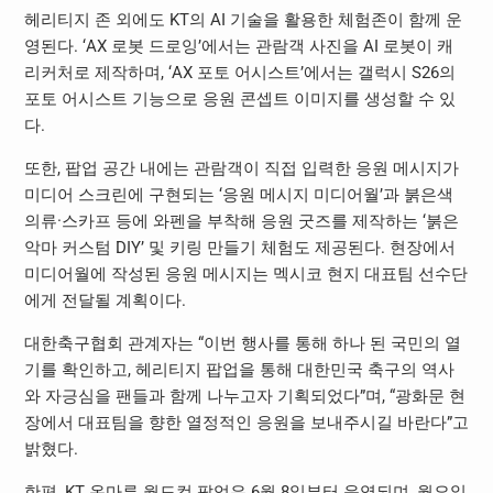
헤리티지 존 외에도 KT의 AI 기술을 활용한 체험존이 함께 운
영된다. ‘AX 로봇 드로잉’에서는 관람객 사진을 AI 로봇이 캐
리커처로 제작하며, ‘AX 포토 어시스트’에서는 갤럭시 S26의
포토 어시스트 기능으로 응원 콘셉트 이미지를 생성할 수 있
다.
또한, 팝업 공간 내에는 관람객이 직접 입력한 응원 메시지가
미디어 스크린에 구현되는 ‘응원 메시지 미디어월’과 붉은색
의류·스카프 등에 와펜을 부착해 응원 굿즈를 제작하는 ‘붉은
악마 커스텀 DIY’ 및 키링 만들기 체험도 제공된다. 현장에서
미디어월에 작성된 응원 메시지는 멕시코 현지 대표팀 선수단
에게 전달될 계획이다.
대한축구협회 관계자는 “이번 행사를 통해 하나 된 국민의 열
기를 확인하고, 헤리티지 팝업을 통해 대한민국 축구의 역사
와 자긍심을 팬들과 함께 나누고자 기획되었다”며, “광화문 현
장에서 대표팀을 향한 열정적인 응원을 보내주시길 바란다”고
밝혔다.
한편, KT 온마루 월드컵 팝업은 6월 8일부터 운영되며, 월요일