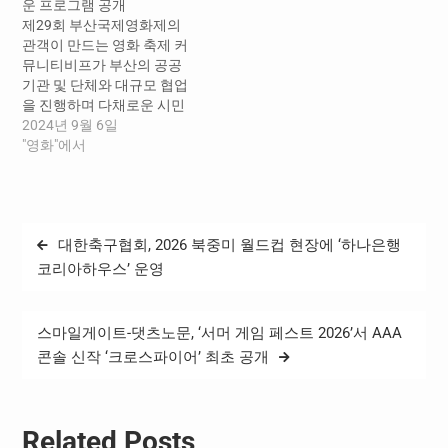
운 프로그램 공개
화제, 커뮤니티비프가 ‘리퀘
네필 곁으로 다가가고 있다.
제29회 부산국제영화제의
스트시네마: 신청하는 영화
새로운 시도로 중무장한 커
관객이 만드는 영화 축제 커
관’의 관객프로그래머를 오
뮤니티비프 티켓 예매는 개
뮤니티비프가 부산의 공공
는 6월 8일(일)까지 모집한
폐〮막식과 함께 9월 5일
기관 및 단체와 대규모 협업
다. ‘리퀘스트시네마: 신청하
(금) 오후 2시부터 가능하다.
을 진행하며 다채로운 시민
는 영화관’은 관객이 직접 부
올해 커뮤니티비프는 한국
참여 프로그램을 선보인다.
2024년 9월 6일
산국제영화제의 프로그래머
예술종합학교(이하 한예종)
시민, 관객과 함께 미래로 나
"영화"에서
가 되어 영화제를 기획하고
영상원…
아가는 커뮤니티비프 영화
운영 과정에…
상영, 토크 프로그램, 야외 체
험부스까지 풍성 관객과 함
께 만드는 문화 대축제 커뮤
글
대한축구협회, 2026 북중미 월드컵 현장에 ‘하나은행
니티비프가 올해 7주년을 맞
탐
아 부산문화재단, 부산영화
코리아하우스’ 운영
체험박물관, 부산과학기술
색
협의회, 한국영화감독조합
(DGK), 상지건축 등과 협력
스마일게이트-댓츠노문, ‘서머 게임 페스트 2026’서 AAA
하여 어린이부터 청∙장년층
콘솔 신작 ‘크로스파이어’ 최초 공개
까지…
Related Posts