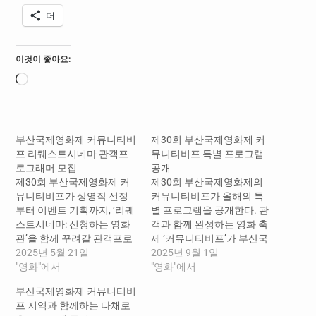
더
이것이 좋아요:
로
드
중...
부산국제영화제 커뮤니티비
제30회 부산국제영화제 커
프 리퀘스트시네마 관객프
뮤니티비프 특별 프로그램
로그래머 모집
공개
제30회 부산국제영화제 커
제30회 부산국제영화제의
뮤니티비프가 상영작 선정
커뮤니티비프가 올해의 특
부터 이벤트 기획까지, ‘리퀘
별 프로그램을 공개한다. 관
스트시네마: 신청하는 영화
객과 함께 완성하는 영화 축
관’을 함께 꾸려갈 관객프로
제 ‘커뮤니티비프’가 부산국
그래머를 모집한다. 관객이
2025년 5월 21일
제영화제 30회를 추억하는
2025년 9월 1일
함께 만들어 가는 영화 축제
"영화"에서
특별한 프로그램들을 선보
"영화"에서
를 표방하여 2018년부터 남
인다. 커뮤니티비프는 매년
부산국제영화제 커뮤니티비
포동에서 개최되어온 부산
참신한 기획과 함께 올해까
프 지역과 함께하는 다채로
국제영화제 속 또 하나의 영
지 8년째 부산 시민들과 시