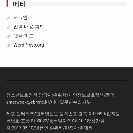
메타
로그인
입력 내용 피드
댓글 피드
WordPress.org
청소년보호정책-담당자:손위혁
/
개인정보보호정책
/
문의
-
enterweek@sbmne.kr
/이메일무단수집거부
제호:엔터위크/인터넷신문 등록번호:경북 아00490/잡지등
록번호 포항 라00022/등록일자:2018.10.18/창간일
자:2017.05.10/발행인:손위혁/편집자:손태원