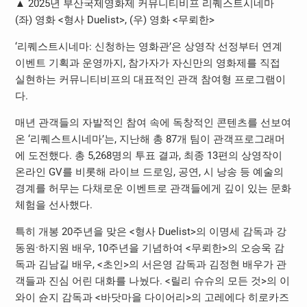
▲ 2025년 부산국제영화제 커뮤니티비프 리퀘스트시네마
(좌) 영화 <형사 Duelist>, (우) 영화 <무뢰한>
‘리퀘스트시네마: 신청하는 영화관’은 상영작 선정부터 연계
이벤트 기획과 운영까지, 참가자가 자신만의 영화제를 직접
실현하는 커뮤니티비프의 대표적인 관객 참여형 프로그램이
다.
매년 관객들의 자발적인 참여 속에 독창적인 콘텐츠를 선보여
온 ‘리퀘스트시네마’는, 지난해 총 87개 팀이 관객프로그래머
에 도전했다. 총 5,268명의 투표 결과, 최종 13편의 상영작이
온라인 GV를 비롯해 라이브 드로잉, 공연, 시 낭송 등 예술의
경계를 허무는 다채로운 이벤트로 관객들에게 깊이 있는 문화
체험을 선사했다.
특히 개봉 20주년을 맞은 <형사 Duelist>의 이명세 감독과 강
동원·하지원 배우, 10주년을 기념하여 <무뢰한>의 오승욱 감
독과 김남길 배우, <초인>의 서은영 감독과 김정현 배우가 관
객들과 진심 어린 대화를 나눴다. <릴리 슈슈의 모든 것>의 이
와이 슌지 감독과 <바닷마을 다이어리>의 고레에다 히로카즈